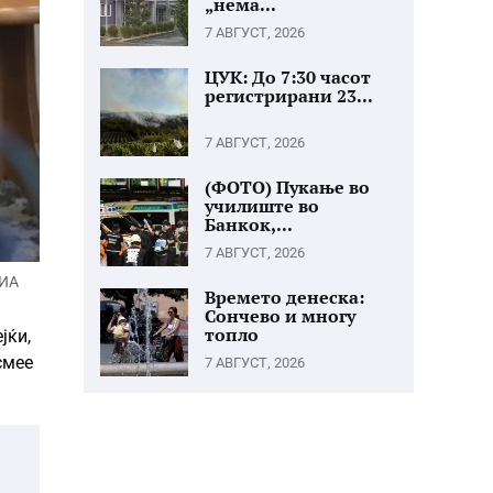
„нема...
7 АВГУСТ, 2026
ЦУК: До 7:30 часот
регистрирани 23...
7 АВГУСТ, 2026
(ФОТО) Пукање во
училиште во
Банкок,...
7 АВГУСТ, 2026
МИА
Времето денеска:
Сончево и многу
топло
јќи,
смее
7 АВГУСТ, 2026