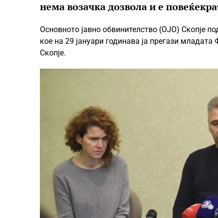
нема возачка дозвола и е повеќекр
Основното јавно обвинителство (ОЈО) Скопје п
кое на 29 јануари годинава ја прегази младата
Скопје.