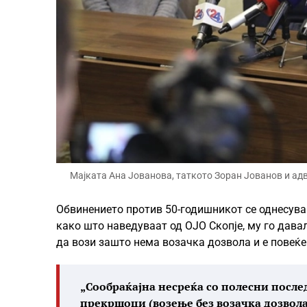
Мајката Ана Јованова, таткото Зоран Јованов и а
Обвинението против 50-годишникот се однесува
како што наведуваат од ОЈО Скопје, му го давал
да вози зашто нема возачка дозвола и е повеќе
„Сообраќајна несреќа со полесни после
прекршоци (возење без возачка дозвола