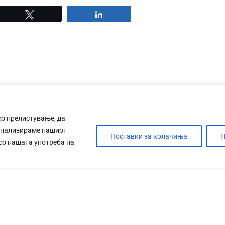
Tweet
Share
со прелистување, да
анализираме нашиот
Поставки за колачиња
Н
 со нашата употреба на
ДЕБАТА
САБОТАЖА
ТИМ
КОНТАК