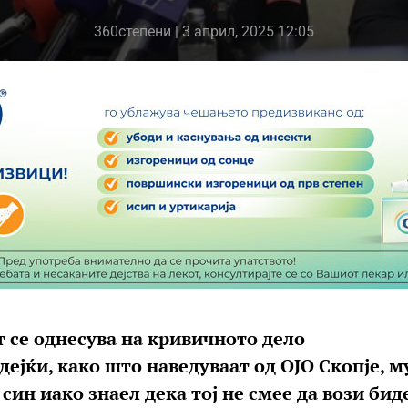
360степени
| 3 април, 2025 12:05
 се однесува на кривичното дело
јќи, како што наведуваат од ОЈО Скопје, му
 син иако знаел дека тој не смее да вози бид