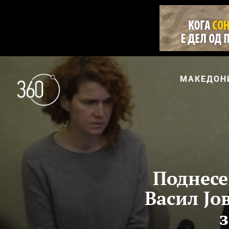
МАКЕДОН
Поднесе
Васил Јо
з