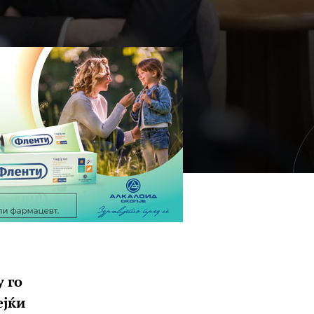
 го
ејќи