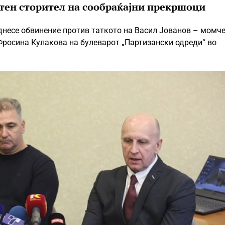
атен сторител на сообраќајни прекршоци
однесе обвинение против таткото на Васил Јованов – момч
 Фросина Кулакова на булеварот „Партизански одреди“ во