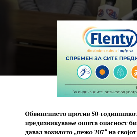
Обвинението против 50-годишникот
предизвикување општа опасност биде
давал возилото „пежо 207“ на својот