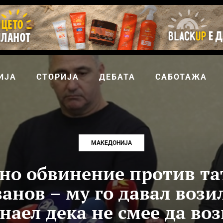
ИЈА
СТОРИЈА
ДЕБАТА
САБОТАЖА
МАКЕДОНИЈА
но обвинение против та
ванов – му го давал вози
наел дека не смее да во