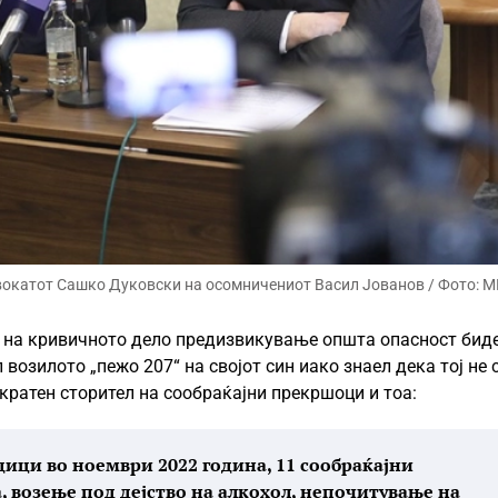
двокатот Сашко Дуковски на осомничениот Васил Јованов / Фото: 
 на кривичното дело предизвикување општа опасност биде
 возилото „пежо 207“ на својот син иако знаел дека тој не 
кратен сторител на сообраќајни прекршоци и тоа:
дици во ноември 2022 година, 11 сообраќајни
, возење под дејство на алкохол, непочитување на