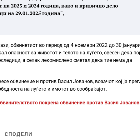
 на 2023 и 2024 година, како и кривично дело
и на 29.01.2025 година“,
зи, обвинетиот во период од 4 ноември 2022 до 30 јануар
ал опасност за животот и телото на луѓето, свесен дека п
оследици, а сепак лекомислено сметал дека тие нема да
се обвинение и против Васил Јованов, возачот кој ја прег
збедноста на луѓето и имотот во сообраќајот.
 Обвинителството покрена обвинение против Васил Јованов
СПОДЕЛИ