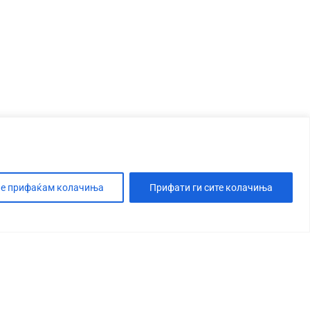
е прифаќам колачиња
Прифати ги сите колачиња
Т