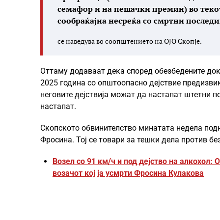
семафор и на пешачки премин) во текот
сообраќајна несреќа со смртни последиц
се наведува во соопштението на ОЈО Скопје.
Оттаму додаваат дека според обезбедените дока
2025 година со општоопасно дејствие предизвик
неговите дејствија можат да настапат штетни п
настапат.
Скопското обвинителство минатата недела подне
Фросина. Тој се товари за тешки дела против бе
Возел со 91 км/ч и под дејство на алкохол:
возачот кој ја усмрти Фросина Кулакова