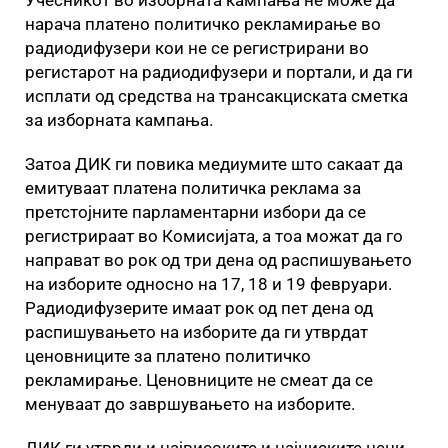
Учесникот во изборната кампања не може да
нарача платено политичко рекламирање во
радиодифузери кои не се регистрирани во
регистарот на радиодифузери и портали, и да ги
исплати од средства на трансакциската сметка
за изборната кампања.
Затоа ДИК ги повика медиумите што сакаат да
емитуваат платена политичка реклама за
претстојните парламентарни избори да се
регистрираат во Комисијата, а тоа можат да го
направат во рок од три дена од распишувањето
на изборите односно на 17, 18 и 19 февруари.
Радиодифузерите имаат рок од пет дена од
распишувањето на изборите да ги утврдат
ценовниците за платено политичко
рекламирање. Ценовниците не смеат да се
менуваат до завршувањето на изборите.