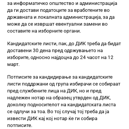
за информатичко општество и администрација
да ги достави податоците за вработените во
државната и локалната администрација, за да
може да се извршат евентуални замени во
составите на изборните органи.
Кандидатските листи, пак, до ДИК треба да бидат
доставени 30 дена пред одржувањето на
изборите, односно најдоцна до 24 часот на 12
март.
Потписите за кандидирање за кандидатските
листи поддржани од група избирачи се собираат
пред службените лица на ДИК, но и пред
надлежен нотар на образец утврден од ДИК,
доколку подносителот на кандидатската листа
се одлучи за тоа. Во тој случај тој треба да ја
извести ДИК кај кој нотар ќе ги собира
потписите.