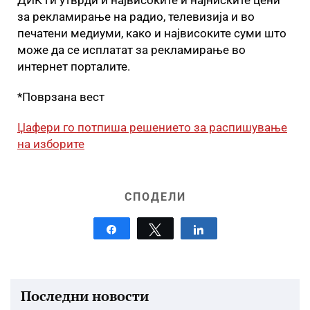
ДИК ги утврди и највисоките и најниските цени
за рекламирање на радио, телевизија и во
печатени медиуми, како и највисоките суми што
може да се исплатат за рекламирање во
интернет порталите.
*Поврзана вест
Џафери го потпиша решението за распишување
на изборите
СПОДЕЛИ
Share
Tweet
Share
Последни новости