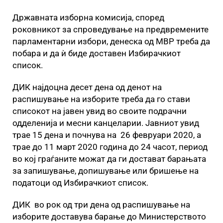
Државната изборна комисија, според
роковникот за спроведување на предвремените
парламентарни избори, денеска од МВР треба да
побара и да ѝ биде доставен Избирачкиот
список.
ДИК најдоцна десет дена од денот на
распишување на изборите треба да го стави
списокот на јавен увид во своите подрачни
одделенија и месни канцеларии. Јавниот увид
трае 15 дена и почнува на 26 февруари 2020, а
трае до 11 март 2020 година до 24 часот, период
во кој граѓаните можат да ги достават барањата
за запишување, допишување или бришење на
податоци од Избирачкиот список.
ДИК во рок од три дена од распишување на
изборите доставува барање до Министерството