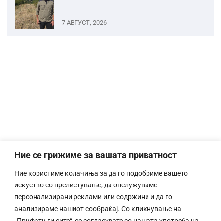
7 АВГУСТ, 2026
Ние се грижиме за вашата приватност
Ние користиме колачиња за да го подобриме вашето
искуство со прелистување, да опслужуваме
персонализирани реклами или содржини и да го
анализираме нашиот сообраќај. Со кликнување на
„Прифати ги сите“, се согласувате со нашата употреба на