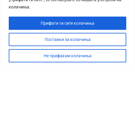
колачиња.
Прифати ги сите колачиња
Поставки за колачиња
Не прифаќам колачиња
СТОРИЈА
ДЕБАТА
САБОТАЖА
ТИМ