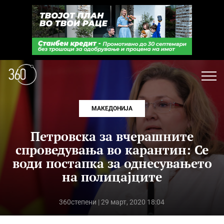
МАКЕДОНИЈА
Петровска за вчерашните
спроведувања во карантин: Се
води постапка за однесувањето
на полицајците
360степени
| 29 март, 2020 18:04