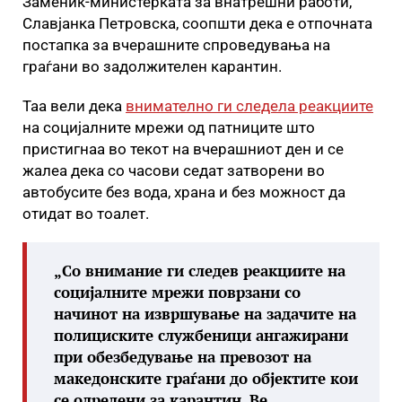
Заменик-министерката за внатрешни работи,
Славјанка Петровска, соопшти дека е отпочната
постапка за вчерашните спроведувања на
граѓани во задолжителен карантин.
Таа вели дека
внимателно ги следела реакциите
на социјалните мрежи од патниците што
пристигнаа во текот на вчерашниот ден и се
жалеа дека со часови седат затворени во
автобусите без вода, храна и без можност да
отидат во тоалет.
„Со внимание ги следев реакциите на
социјалните мрежи поврзани со
начинот на извршување на задачите на
полициските службеници ангажирани
при обезбедување на превозот на
македонските граѓани до објектите кои
се одредени за карантин. Ве