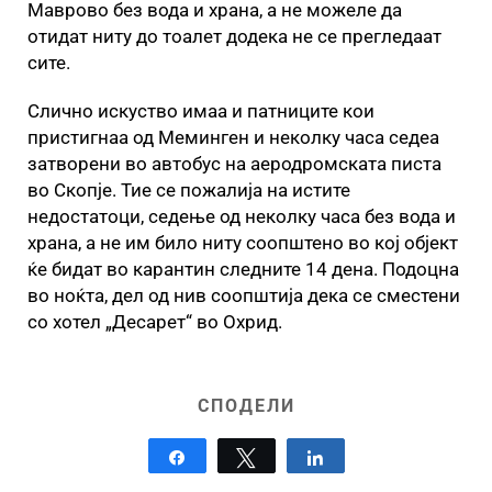
Маврово без вода и храна, а не можеле да
отидат ниту до тоалет додека не се прегледаат
сите.
Слично искуство имаа и патниците кои
пристигнаа од Меминген и неколку часа седеа
затворени во автобус на аеродромската писта
во Скопје. Тие се пожалија на истите
недостатоци, седење од неколку часа без вода и
храна, а не им било ниту соопштено во кој објект
ќе бидат во карантин следните 14 дена. Подоцна
во ноќта, дел од нив соопштија дека се сместени
со хотел „Десарет“ во Охрид.
СПОДЕЛИ
Share
Tweet
Share