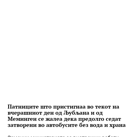
Патниците што пристигнаа во текот на
вчерашниот ден од Љубљана и од
Меминген се жалеа дека предолго седат
затворени во автобусите без вода и храна