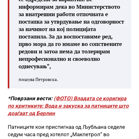
информирам дека во Министерството
за внатрешни работи отпочната е
постапка за утврдување на одговорност
за начинот на кој полицијата
постапила. За да воспоставиме ред,
прво мора да го имаме во сопствените
редови и затоа нема да толерирам
непрофесионално и своеволно
однесувањ“,
пишува Петровска.
*Поврзани вести:
(ФОТО) Владата се коригира
по критиките: Вода и закуска за патниците што
доаѓаат од Берлин
Патниците кои пристигнаа од Љубљана седеле
седум часа пред хотелот „Макпетрол“ во