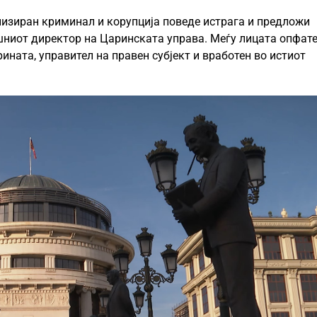
низиран криминал и корупција поведе истрага и предложи
ешниот директор на Царинската управа. Меѓу лицата опфат
ината, управител на правен субјект и вработен во истиот