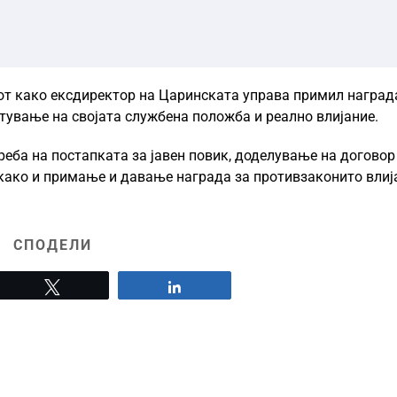
от како ексдиректор на Царинската управа примил наград
стување на својата службена положба и реално влијание.
еба на постапката за јавен повик, доделување на договор
 како и примање и давање награда за противзаконито влиј
СПОДЕЛИ
Tweet
Share