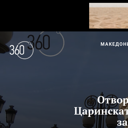
МАКЕДОН
Отвор
Царинскат
за