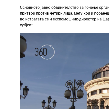
Основното јавно обвинителство за гонење орга
притвор против четири лица, меѓу кои и поран
во истрагата се и експомошник-директор на Цар
субјект.