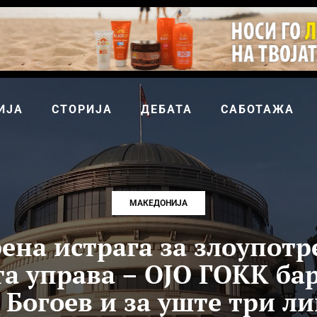
ИЈА
СТОРИЈА
ДЕБАТА
САБОТАЖА
МАКЕДОНИЈА
ена истрага за злоупотр
а управа – ОЈО ГОКК ба
 Богоев и за уште три л