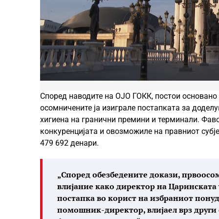
Според наводите на ОЈО ГОКК, постои основано 
осомничените ја изиграле постапката за додел
хигиена на гранични премини и терминали. Фав
конкуренцијата и овозможиле на правниот субје
479 692 денари.
„Според обезбедените докази, првоосом
влијание како директор на Царинската 
постапка во корист на избраниот понуд
помошник-директор, влијаел врз други 