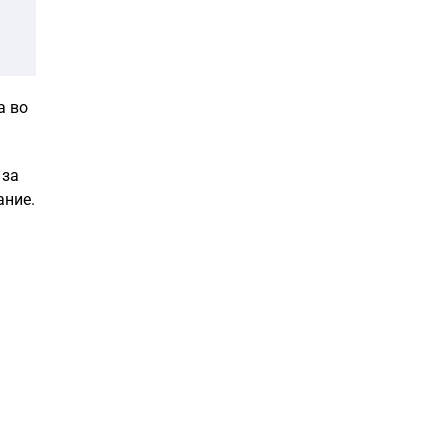
а во
 за
ание.