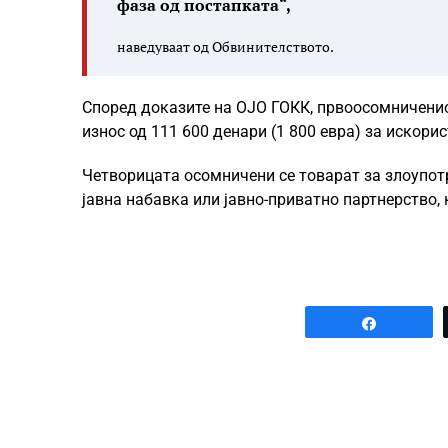
фаза од постапката“,
наведуваат од Обвинителството.
Според доказите на ОЈО ГОКК, првоосомничени
износ од 111 600 денари (1 800 евра) за искори
Четворицата осомничени се товарат за злоупотр
јавна набавка или јавно-приватно партнерство,
Share