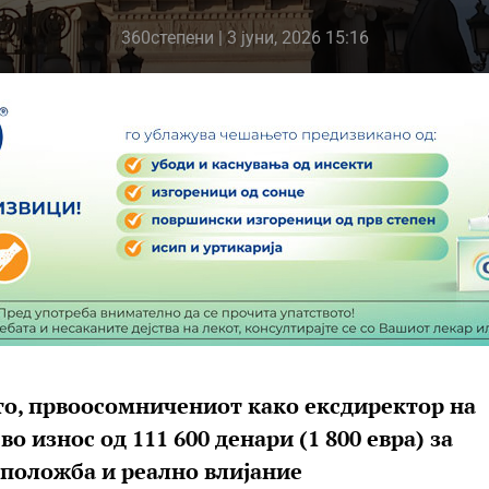
360степени
| 3 јуни, 2026 15:16
то, првоосомничениот како ексдиректор на
 износ од 111 600 денари (1 800 евра) за
 положба и реално влијание