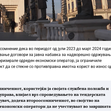
сомнение дека во периодот од јули 2023 до март 2024 годи
ување договори за јавна набавка за надворешно одржувањ
оризирале одреден економски оператор, ја ограничиле
кт да се стекне со противправна имотна корист во износ о
ничениот, користејќи ја својата службена положба и
управа, влијаел врз спроведувањето на тендерската
увач, додека второосомничениот, во својство на
економски оператори да не учествуваат во завршната