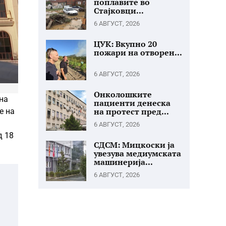
поплавите во
Стајковци...
6 АВГУСТ, 2026
ЦУК: Вкупно 20
пожари на отворен...
6 АВГУСТ, 2026
Онколошките
на
пациенти денеска
на протест пред...
е на
6 АВГУСТ, 2026
д 18
СДСМ: Мицкоски ја
увезува медиумската
машинерија...
6 АВГУСТ, 2026