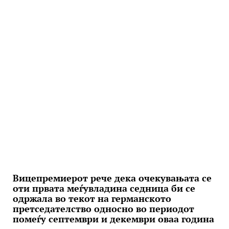
Вицепремиерот рече дека очекувањата се
оти првата меѓувладина седница би се
одржала во текот на германското
претседателство односно во периодот
помеѓу септември и декември оваа година