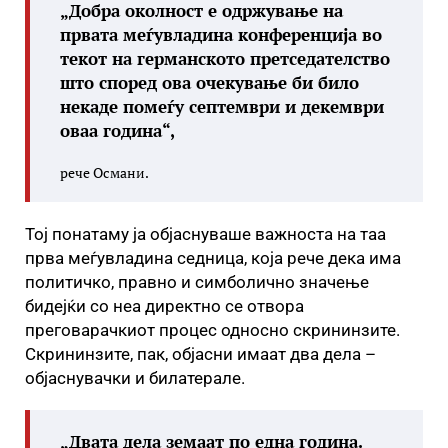
„Добра околност е одржување на
првата меѓувладина конференција во
текот на германското претседателство
што според ова очекување би било
некаде помеѓу септември и декември
оваа година“,
рече Османи.
Тој понатаму ја објаснуваше важноста на таа
прва меѓувладина седница, која рече дека има
политичко, правно и симболично значење
бидејќи со неа директно се отвора
преговарачкиот процес односно скрининзите.
Скрининзите, пак, објасни имаат два дела –
објаснувачки и билатерале.
„Двата дела земаат по една година.