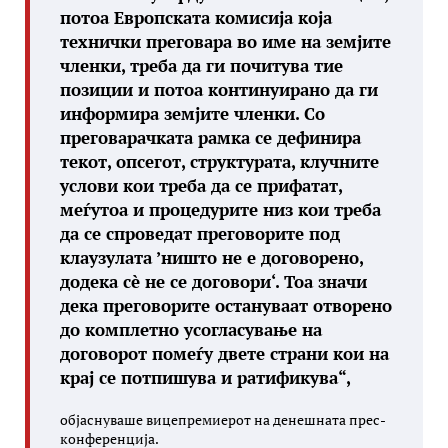
потоа Европската комисија која
технички преговара во име на земјите
членки, треба да ги почитува тие
позиции и потоа континуирано да ги
информира земјите членки. Со
преговарачката рамка се дефинира
текот, опсегот, структурата, клучните
услови кои треба да се прифатат,
меѓутоа и процедурите низ кои треба
да се спроведат преговорите под
клаузулата ’ништо не е договорено,
додека сè не се договори‘. Тоа значи
дека преговорите остануваат отворено
до комплетно усогласување на
договорот помеѓу двете страни кои на
крај се потпишува и ратификува“,
објаснуваше вицепремиерот на денешната прес-
конференција.