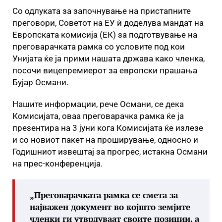
Со одлуката за започнување на пристапните
преговори, Советот на ЕУ ѝ доделува мандат на
Европската комисија (ЕК) за подготвување на
преговарачката рамка со условите под кои
Унијата ќе ја прими нашата држава како членка,
посочи вицепремиерот за европски прашања
Бујар Османи.
Нашите информации, рече Османи, се дека
Комисијата, оваа преговарачка рамка ќе ја
презентира на 3 јуни кога Комисијата ќе излезе
и со новиот пакет на проширување, односно и
Годишниот извештај за прогрес, истакна Османи
на прес-конференција.
„Преговарачката рамка се смета за
најважен документ во којшто земјите
членки ги утврдуваат своите позиции, а