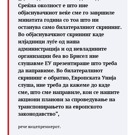
Среќна околност е што ние
објаснувачкиот веќе сме го завршиле
минатата година со тоа што ни
останува само билатералниот скрининг.
Во објаснувачкиот скрининг каде
илјадници луѓе од наша
администрација и од невладините
организации беа во Брисел ние
слушавме ЕУ презентираше што треба
да направиме. Во билатералниот
скрининг е обратно, Европската Унија
слуша, ние треба да кажеме до каде
сме, што сме направиле, кои се нашите
акциони планови за спроведување на
транспонирањето на европското
законодавство“,
рече вицепремиерот.