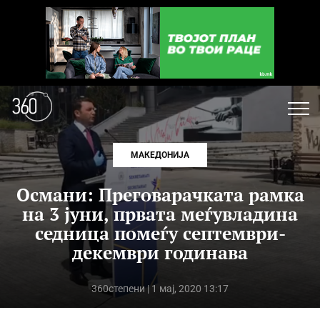
МАКЕДОНИЈА
Османи: Преговарачката рамка
на 3 јуни, првата меѓувладина
седница помеѓу септември-
декември годинава
360степени
| 1 мај, 2020 13:17