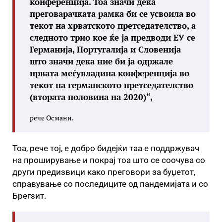
конференција. Тоа значи дека
преговарачката рамка би се усвоила во
текот на хрватското претседателство, а
следното трио кое ќе ја предводи ЕУ се
Германија, Португалија и Словенија
што значи дека ние би ја одржале
првата меѓувладина конференција во
текот на германското претседателство
(втората половина на 2020)“,
рече Османи.
Тоа, рече тој, е добро бидејќи таа е поддржувач
на проширување и покрај тоа што се соочува со
други предизвици како преговори за буџетот,
справување со последиците од пандемијата и со
Брегзит.