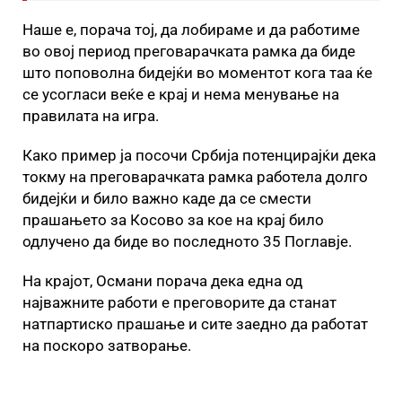
Наше е, порача тој, да лобираме и да работиме
во овој период преговарачката рамка да биде
што поповолна бидејќи во моментот кога таа ќе
се усогласи веќе е крај и нема менување на
правилата на игра.
Како пример ја посочи Србија потенцирајќи дека
токму на преговарачката рамка работела долго
бидејќи и било важно каде да се смести
прашањето за Косово за кое на крај било
одлучено да биде во последното 35 Поглавје.
На крајот, Османи порача дека една од
најважните работи е преговорите да станат
натпартиско прашање и сите заедно да работат
на поскоро затворање.