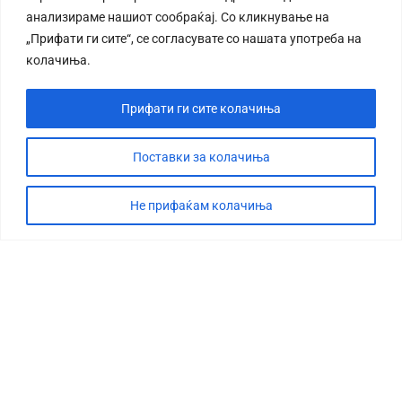
анализираме нашиот сообраќај. Со кликнување на
„Прифати ги сите“, се согласувате со нашата употреба на
колачиња.
Прифати ги сите колачиња
Поставки за колачиња
Не прифаќам колачиња
СТОРИЈА
ДЕБАТА