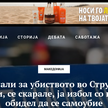
ИЈА
СТОРИЈА
ДЕБАТА
САБОТАЖА
МАКЕДОНИЈА
тали за убиството во Стр
, се скарале, ја избол со
обидел да се самоубие