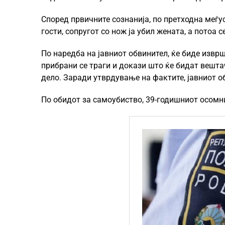
Според првичните сознанија, по претходна меѓус
гости, сопругот со нож ја убил жената, а потоа с
По наредба на јавниот обвинител, ќе биде извр
прибрани се траги и докази што ќе бидат вешта
дело. Заради утврдување на фактите, јавниот об
По обидот за самоубиство, 39-годишниот осомни