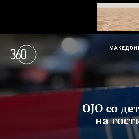
МАКЕДОН
ОЈО со де
на гости