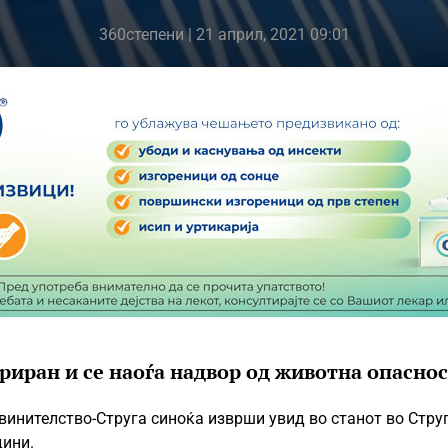
360степени
| 21 април, 2021 09:01
иран и се наоѓа надвор од животна опаснос
винителство-Струга синоќа изврши увид во станот во Стру
дини.