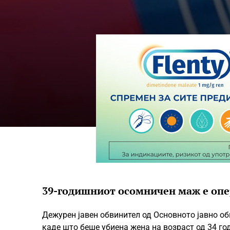
39-годишниот осомничен маж е опер
Дежурен јавен обвинител од Основното јавно об
каде што беше убиена жена на возраст од 34 го