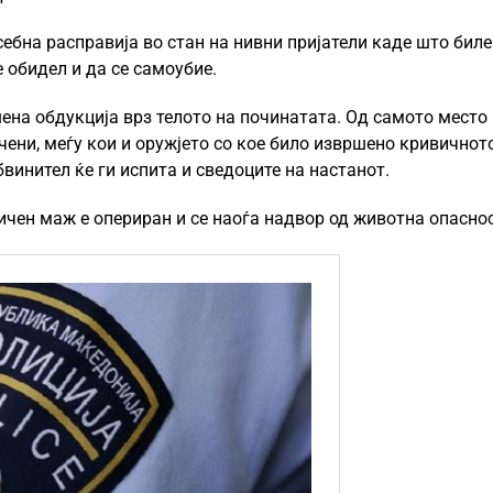
ебна расправија во стан на нивни пријатели каде што биле
е обидел и да се самоубие.
шена обдукција врз телото на починатата. Од самото место
чени, меѓу кои и оружјето со кое било извршено кривичнот
винител ќе ги испита и сведоците на настанот.
чен маж е опериран и се наоѓа надвор од животна опасност