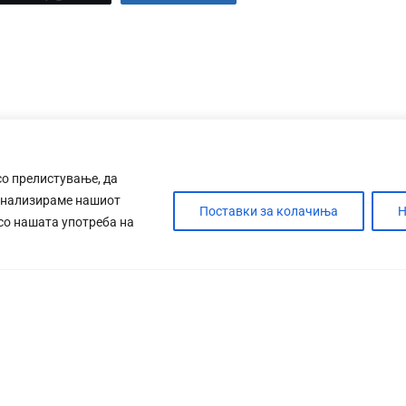
со прелистување, да
анализираме нашиот
Поставки за колачиња
Н
 со нашата употреба на
ДЕБАТА
САБОТАЖА
ТИМ
КОНТАК