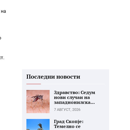
 на
о
.​
Последни новости
Здравство: Седум
нови случаи на
западнонилска...
7 АВГУСТ, 2026
Град Скопје:
Темелно се