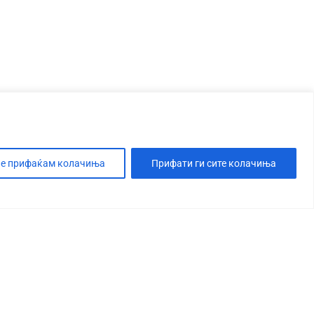
е прифаќам колачиња
Прифати ги сите колачиња
Т