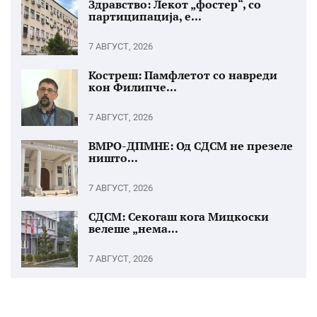
Здравство: Лекот „фостер“, со
партиципација, е...
7 АВГУСТ, 2026
Костреш: Памфлетот со навреди
кон Филипче...
7 АВГУСТ, 2026
ВМРО-ДПМНЕ: Од СДСМ не презеле
ништо...
7 АВГУСТ, 2026
СДСМ: Секогаш кога Мицкоски
велеше „нема...
7 АВГУСТ, 2026