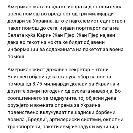
Американската влада ќе испрати дополнителна
воена помош во вредност од три милијарди
долари за Украина, што е најголемиот единствен
пакет помош до сега, изјави портпаролката на
Белата куќа Карин Жан Пјер. Жан Пјер најави
дека во текот на ноќта ќе бидат објавени
информации за содржината на пакетот за воена
помош.
Американскиот државен секретар Eнтони
Блинкен објави дека станува збор за воена
помош од 3,75 милијарди долари за Украина и
другите земји погодени од руската инвазија. Во
соопштението за медиумите, тој објасни дека
оружјето и воената опрема за Украина
првенствено вклучуваат пешадиски борбени
возила „Бредли“, артилериски системи, оклопни
транспортери, ракети земја-воздух и муниција.