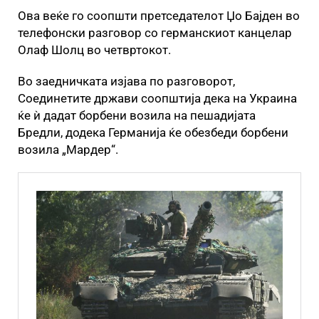
Ова веќе го соопшти претседателот Џо Бајден во
телефонски разговор со германскиот канцелар
Олаф Шолц во четвртокот.
Во заедничката изјава по разговорот,
Соединетите држави соопштија дека на Украина
ќе ѝ дадат борбени возила на пешадијата
Бредли, додека Германија ќе обезбеди борбени
возила „Мардер“.