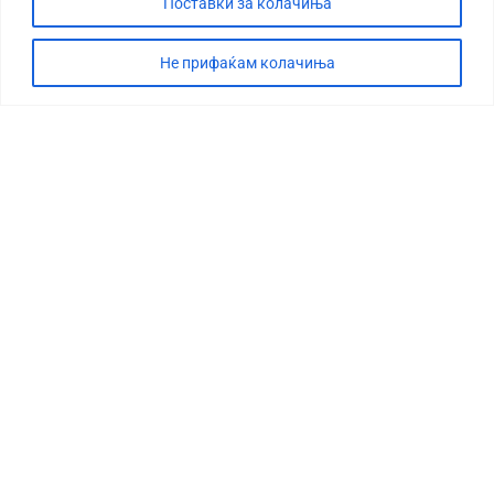
Поставки за колачиња
Не прифаќам колачиња
СТОРИЈА
ДЕБАТА
САБОТАЖА
ТИМ
КОНТАКТ