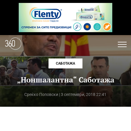
САБОТАЖА
„Ноншалантна“ Саботажа
Среќко Поповски
| 3 септември, 2018 22:41