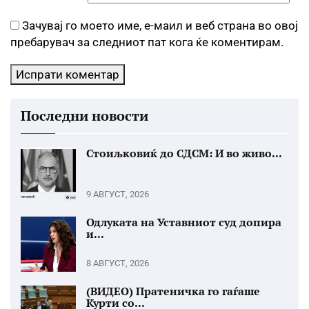
Зачувај го моето име, е-маил и веб страна во овој
пребарувач за следниот пат кога ќе коментирам.
Последни новости
Стоиљковиќ до СДСМ: И во живо...
9 АВГУСТ, 2026
Одлуката на Уставниот суд допира
и...
8 АВГУСТ, 2026
(ВИДЕО) Пратеничка го гаѓаше
Курти со...