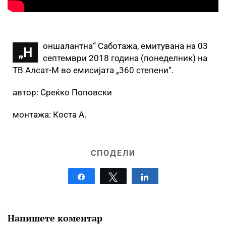
оншалантна“ Саботажа, емитувана на 03
„Н
септември 2018 година (понеделник) на
ТВ Алсат-М во емисијата „360 степени“.
автор: Среќко Поповски
монтажа: Коста А.
СПОДЕЛИ
Share
Tweet
Share
Напишете коментар