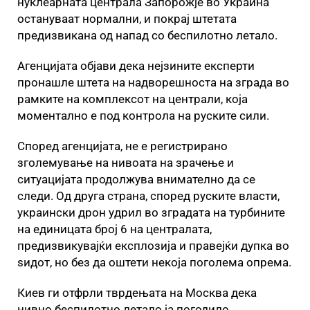
нуклеарната централа Запорожје во Украина
остануваат нормални, и покрај штетата
предизвикана од напад со беспилотно летало.
Агенцијата објави дека нејзините експерти
пронашле штета на надворешноста на зграда во
рамките на комплексот на централи, која
моментално е под контрола на руските сили.
Според агенцијата, не е регистрирано
зголемување на нивоата на зрачење и
ситуацијата продолжува внимателно да се
следи. Од друга страна, според руските власти,
украински дрон удрил во зградата на турбините
на единицата број 6 на централата,
предизвикувајќи експлозија и правејќи дупка во
ѕидот, но без да оштети некоја поголема опрема.
Киев ги отфрли тврдењата на Москва дека
нивно беспилотно летало ја погодило