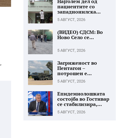
Најголем дел од
пациентите со
западнонилска...
5 АВГУСТ, 2026
(ВИДЕО) СДСМ: Во
Ново Село се...
5 АВГУСТ, 2026
Загриженост во
,
Пентагон –
потрошен е...
5 АВГУСТ, 2026
Епидемиолошката
состојба во Гостивар
се стабилизира,...
5 АВГУСТ, 2026