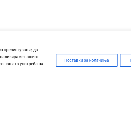
со прелистување, да
анализираме нашиот
Поставки за колачиња
Н
 со нашата употреба на
ДЕБАТА
САБОТАЖА
ТИМ
КОНТАК