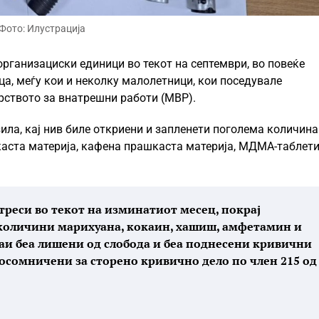
Фото: Илустрација
рганизациски единици во текот на септември, во повеќе
ца, меѓу кои и неколку малолетници, кои поседувале
рството за внатрешни работи (МВР).
ила, кај нив биле откриени и запленети поголема количина
каста материја, кафена прашкаста материја, МДМА-таблети
етреси во текот на изминатиот месец, покрај
 количини марихуана, кокаин, хашиш, амфетамин и
чаи беа лишени од слобода и беа поднесени кривични
 осомничени за сторено кривично дело по член 215 од