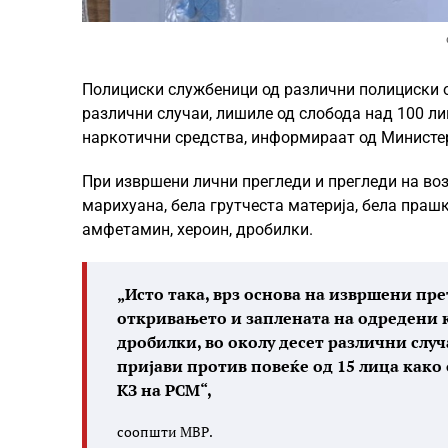
Полициски службеници од различни полициски о
различни случаи, лишиле од слобода над 100 ли
наркотични средства, информираат од Министе
При извршени лични прегледи и прегледи на воз
марихуана, бела грутчеста материја, бела праш
амфетамин, хероин, дробилки.
„Исто така, врз основа на извршени пр
откривањето и заплената на одредени
дробилки, во околу десет различни слу
пријави против повеќе од 15 лица како
КЗ на РСМ“,
соопшти МВР.