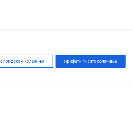
е прифаќам колачиња
Прифати ги сите колачиња
Т