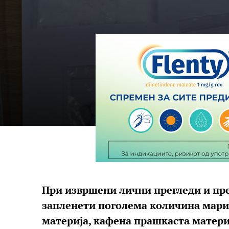
При извршени лични прегледи и прег
запленети поголема количина марих
материја, кафена прашкаста матер