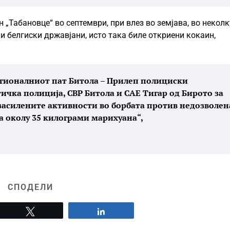
 „Табановце“ во септември, при влез во земјава, во неколк
 и белгиски државјани, исто така биле откриени кокаин,
регионалниот пат Битола – Прилеп полициски
чка полиција, СВР Битола и САЕ Тигар од Бирото за
 засилените активности во борбата против недозволен
на околу 35 килограми марихуана“,
СПОДЕЛИ
Tweet
Share