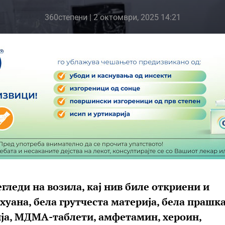
360степени
| 2 октомври, 2025 14:21
леди на возила, кај нив биле откриени и
уана, бела грутчеста материја, бела прашк
ија, МДМА-таблети, амфетамин, хероин,