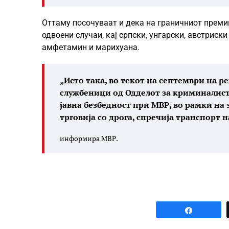
Оттаму посочуваат и дека на граничниот премин
одвоени случаи, кај српски, унгарски, австриски
амфетамин и марихуана.
„Исто така, во текот на септември на 
службеници од Одделот за криминалисти
јавна безбедност при МВР, во рамки на
трговија со дрога, спречија транспорт 
информира МВР.
Share