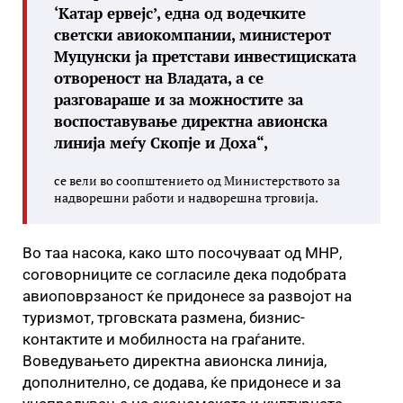
‘Катар ервејс’, една од водечките
светски авиокомпании, министерот
Муцунски ја претстави инвестициската
отвореност на Владата, а се
разговараше и за можностите за
воспоставување директна авионска
линија меѓу Скопје и Доха“,
се вели во соопштението од Министерството за
надворешни работи и надворешна трговија.
Во таа насока, како што посочуваат од МНР,
соговорниците се согласиле дека подобрата
авиоповрзаност ќе придонесе за развојот на
туризмот, трговската размена, бизнис-
контактите и мобилноста на граѓаните.
Воведувањето директна авионска линија,
дополнително, се додава, ќе придонесе и за