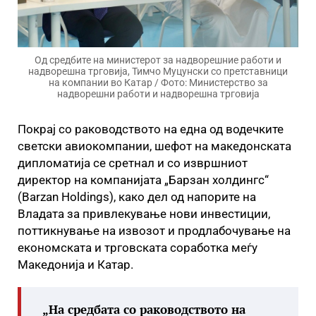
Од средбите на министерот за надворешние работи и
надворешна трговија, Тимчо Муцунски со претставници
на компании во Катар / Фото: Министерство за
надворешни работи и надворешна трговија
Покрај со раководството на една од водечките
светски авиокомпании, шефот на македонската
дипломатија се сретнал и со извршниот
директор на компанијата „Барзан холдингс“
(Barzan Holdings), како дел од напорите на
Владата за привлекување нови инвестиции,
поттикнување на извозот и продлабочување на
економската и трговската соработка меѓу
Македонија и Катар.
„На средбата со раководството на