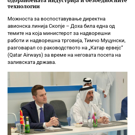
одбранбената индустрија и безбедносните
технологии
Можноста за воспоставување директна
авионска линија Скопје – Доха била една од
темите на која министерот за надворешни
работи и надворешна трговија, Тимчо Муцунски,
разговарал со раководството на „Катар ервејс“
(Qatar Airways) за време на неговата посета на
заливската држава.