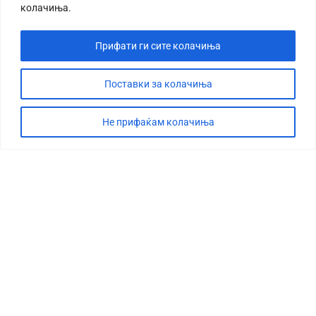
колачиња.
Прифати ги сите колачиња
Поставки за колачиња
Не прифаќам колачиња
СТОРИЈА
ДЕБАТА
САБОТАЖА
ТИМ