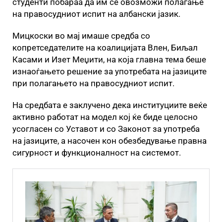
студенти побараа да им се овозможи полагање
на правосудниот испит на албански јазик.
Мицкоски во мај имаше средба со
копретседателите на коалицијата Влен, Биљал
Касами и Изет Меџити, на која главна тема беше
изнаоѓањето решение за употребата на јазиците
при полагањето на правосудниот испит.
На средбата е заклучено дека институциите веќе
активно работат на модел кој ќе биде целосно
усогласен со Уставот и со Законот за употреба
на јазиците, а насочен кон обезбедување правна
сигурност и функционалност на системот.