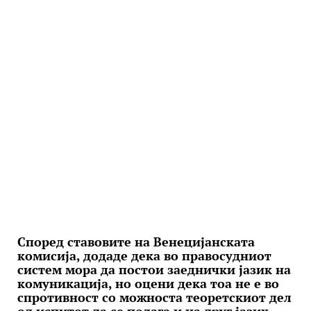
Според ставовите на Венецијанската
комисија, додаде дека во правосудниот
систем мора да постои заеднички јазик на
комуникација, но оцени дека тоа не е во
спротивност со можноста теоретскиот дел