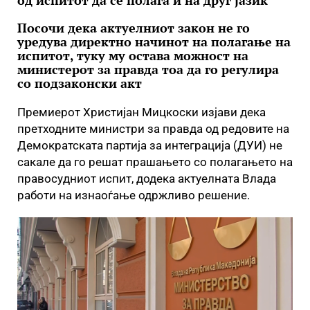
од испитот да се полага и на друг јазик
Посочи дека актуелниот закон не го
уредува директно начинот на полагање на
испитот, туку му остава можност на
министерот за правда тоа да го регулира
со подзаконски акт
Премиерот Христијан Мицкоски изјави дека
претходните министри за правда од редовите на
Демократската партија за интеграција (ДУИ) не
сакале да го решат прашањето со полагањето на
правосудниот испит, додека актуелната Влада
работи на изнаоѓање одржливо решение.