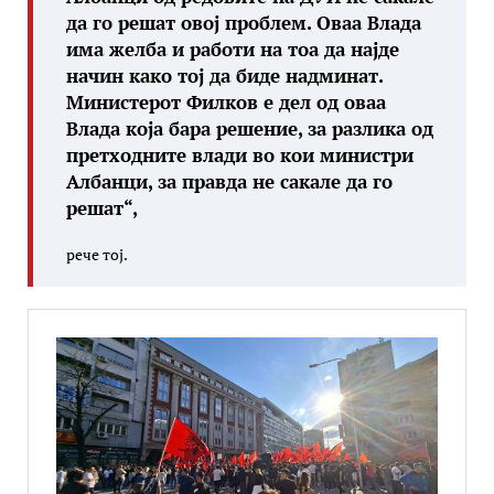
да го решат овој проблем. Оваа Влада
има желба и работи на тоа да најде
начин како тој да биде надминат.
Министерот Филков е дел од оваа
Влада која бара решение, за разлика од
претходните влади во кои министри
Албанци, за правда не сакале да го
решат“,
рече тој.