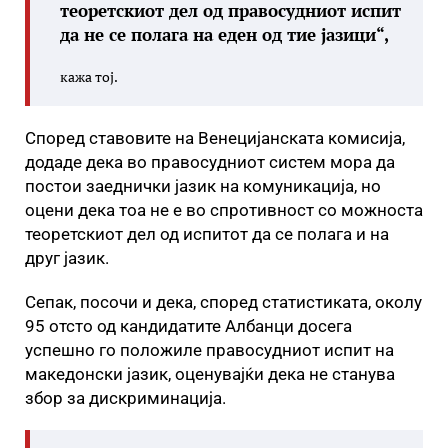
теоретскиот дел од правосудниот испит
да не се полага на еден од тие јазици“,
кажа тој.
Според ставовите на Венецијанската комисија,
додаде дека во правосудниот систем мора да
постои заеднички јазик на комуникација, но
оцени дека тоа не е во спротивност со можноста
теоретскиот дел од испитот да се полага и на
друг јазик.
Сепак, посочи и дека, според статистиката, околу
95 отсто од кандидатите Албанци досега
успешно го положиле правосудниот испит на
македонски јазик, оценувајќи дека не станува
збор за дискриминација.