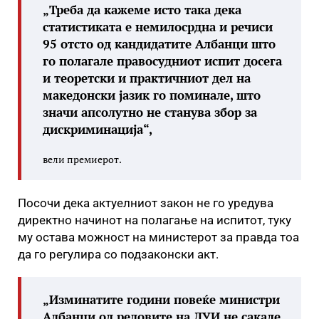
„Треба да кажеме исто така дека
статистиката е немилосрдна и речиси
95 отсто од кандидатите Албанци што
го полагале правосудниот испит досега
и теоретски и практичниот дел на
македонски јазик го поминале, што
значи апсолутно не станува збор за
дискриминација“,
вели премиерот.
Посочи дека актуелниот закон не го уредува
директно начинот на полагање на испитот, туку
му остава можност на министерот за правда тоа
да го регулира со подзаконски акт.
„Изминатите години повеќе министри
Албанци од редовите на ДУИ не сакале