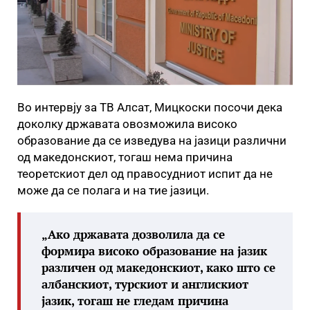
Во интервју за ТВ Алсат, Мицкоски посочи дека
доколку државата овозможила високо
образование да се изведува на јазици различни
од македонскиот, тогаш нема причина
теоретскиот дел од правосудниот испит да не
може да се полага и на тие јазици.
„Ако државата дозволила да се
формира високо образование на јазик
различен од македонскиот, како што се
албанскиот, турскиот и англискиот
јазик, тогаш не гледам причина