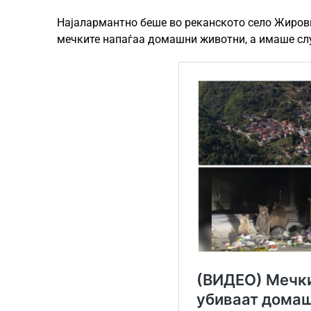
Најалармантно беше во реканското село Жировн
мечките напаѓаа домашни животни, а имаше случ