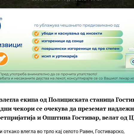
 излегла екипа од Полициската станица Гости
едни чекори се очекува да преземат надлеж
ретпријатија и Општина Гостивар, велат од 
 откако влегла во трло кај селото Равен, Гостиварско,