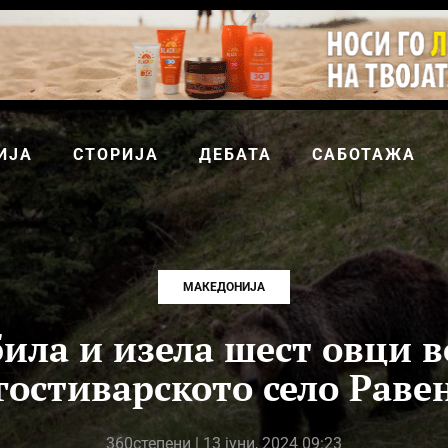
ИЈА
СТОРИЈА
ДЕБАТА
САБОТАЖА
МАКЕДОНИЈА
ила и изела шест овци в
гостиварското село Раве
360степени
| 13 јуни, 2024 09:23