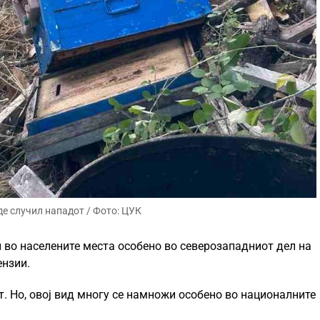
е случил нападот / Фото: ЦУК
и во населените места особено во северозападниот дел на
ензии.
т. Но, овој вид многу се намножи особено во националните