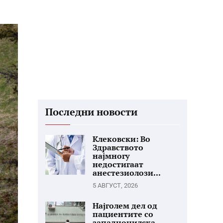
Последни новости
Клековски: Во
Здравството
најмногу
недостигаат
анестезиолози...
5 АВГУСТ, 2026
Најголем дел од
пациентите со
западнонилска...