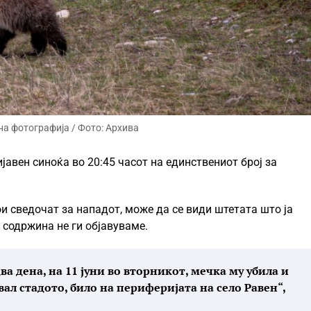
а фотографија / Фото: Архива
јавен синоќа во 20:45 часот на единствениот број за
ои сведочат за нападот, може да се види штетата што ја
 содржина не ги објавуваме.
 дена, на 11 јуни во вторникот, мечка му убила и
вал стадото, било на периферијата на село Равен“,