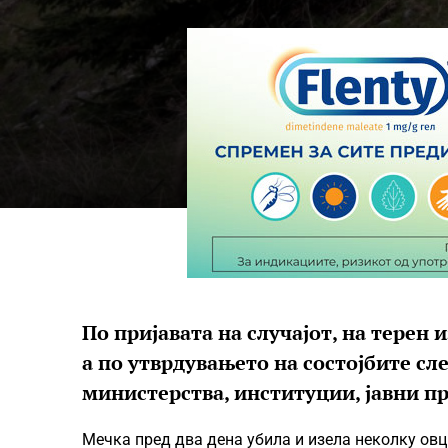
По пријавата на случајот, на терен
а по утврдувањето на состојбите сл
министерства, институции, јавни п
Мечка пред два дена убила и изела неколку овци