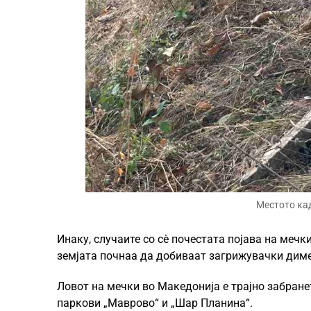
Местото кад
Инаку, случаите со сè почестата појава на мечк
земјата почнаа да добиваат загрижувачки дим
Ловот на мечки во Македонија е трајно забране
паркови „Маврово“ и „Шар Планина“.