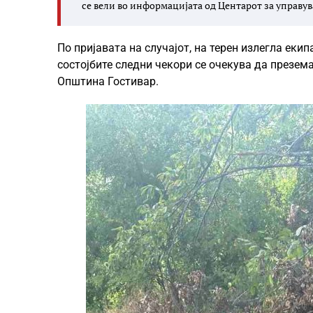
се вели во информацијата од Центарот за управув
По пријавата на случајот, на терен излегла еки
состојбите следни чекори се очекува да презема
Општина Гостивар.