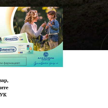
вар,
ните
ЦУК