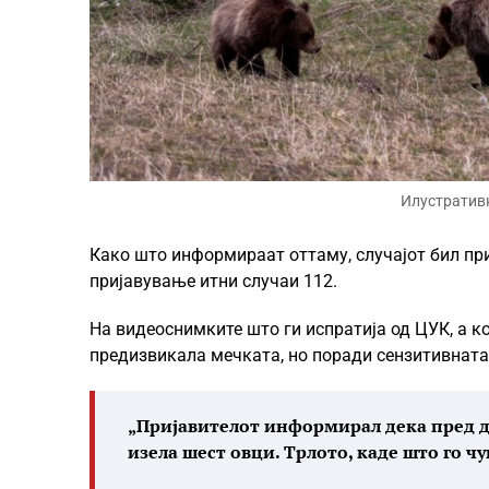
Илустративн
Како што информираат оттаму, случајот бил при
пријавување итни случаи 112.
На видеоснимките што ги испратија од ЦУК, а к
предизвикала мечката, но поради сензитивната
„Пријавителот информирал дека пред два
изела шест овци. Трлото, каде што го чу