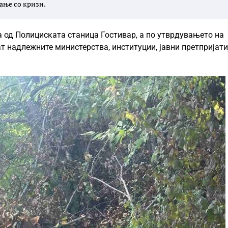
ање со кризи.
па од Полициската станица Гостивар, а по утврдувањето на
т надлежните министерства, институции, јавни претпријати