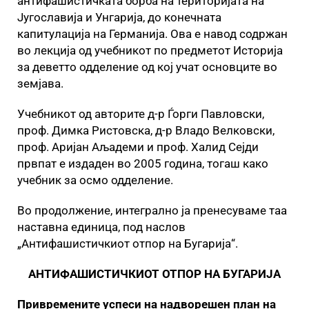
антифашистичката борба на територијата на
Југославија и Унгарија, до конечната
капитулација на Германија. Ова е навод содржан
во лекција од учебникот по предметот Историја
за деветто одделение од кој учат основците во
земјава.
Учебникот од авторите д-р Ѓорги Павловски,
проф. Димка Ристовска, д-р Владо Велковски,
проф. Аријан Аљадеми и проф. Халид Сејди
првпат е издаден во 2005 година, тогаш како
учебник за осмо одделение.
Во продолжение, интегрално ја пренесуваме таа
наставна единица, под наслов
„Антифашистичкиот отпор на Бугарија“.
АНТИФАШИСТИЧКИОТ ОТПОР НА БУГАРИЈА
Привремените успеси на надворешен план на