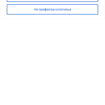
Не прифаќам колачиња
СТОРИЈА
ДЕБАТА
САБОТАЖА
ТИМ
КОНТАКТ