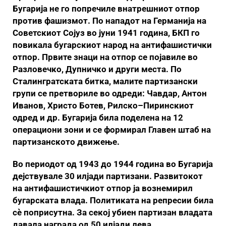
Бугарија не го попречиле внатрешниот отпор
против фашизмот. По нападот на Германија на
Советскиот Сојуз во јуни 1941 година, БКП го
повикала бугарскиот народ на антифашистички
отпор. Првите знаци на отпор се појавиле во
Разловечко, Дупничко и други места. По
Сталингратската битка, малите партизански
групи се претвориле во одреди: Чавдар, Антон
Иванов, Христо Ботев, Рилско–Пиринскиот
одред и др. Бугарија била поделена на 12
операциони зони и се формирал Главен штаб на
партизанското движење.
Во периодот од 1943 до 1944 година во Бугарија
дејствувале 30 илјади партизани. Развитокот
на антифашистичкиот отпор ја вознемирил
бугарската влада. Политиката на репресии била
сѐ поприсутна. За секој убиен партизан владата
давала награда од 50 илјади лева.