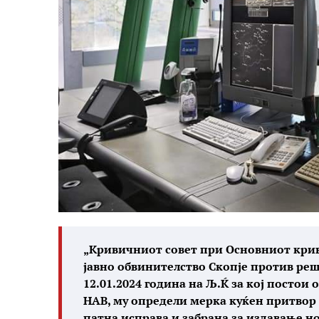
„Кривичниот совет при Основниот крив
јавно обвинителство Скопје против реш
12.01.2024 година на Љ.Ќ за кој постои
НАВ, му определи мерка куќен притвор
патна исправа и забрана за издавање н