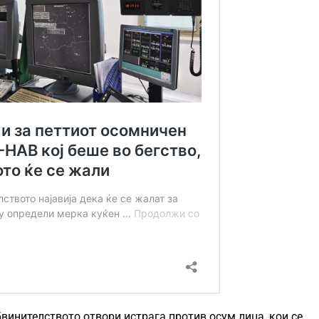
бвинителството отвори истрага против осум лица, кои се