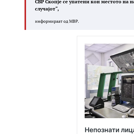
СВР Скопје се упатени кон местото на н
случајот“,
информираат од МВР.