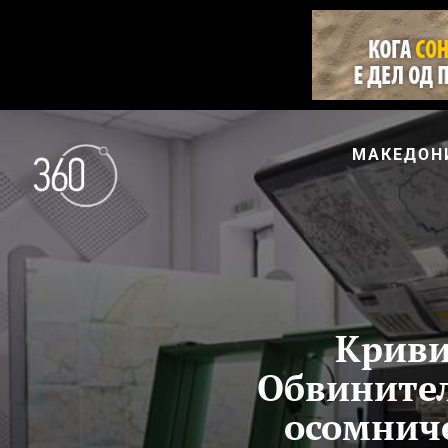
МАКЕДОН
Криви
Обвинител
осомниче