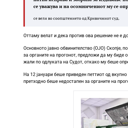
се уважува и на осомничениот му се опр
се вели во соопштението од Кривичниот суд.
Оттаму велат и дека против ова решение не е д
Основното јавно обвинителство (ОЈО) Скопје, п
за органите на прогонот, предложи да му биде о
жали по одлуката на Судот, откако му беше опр
На 12 јануари беше приведен петтиот од вкупн
претходно беше недостапен за органите на прог