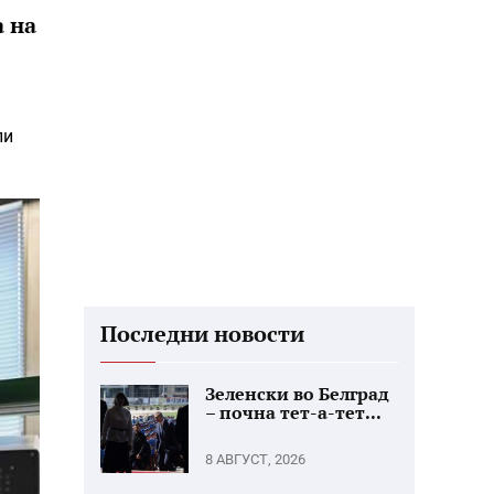
а на
ли
Последни новости
Зеленски во Белград
– почна тет-а-тет...
8 АВГУСТ, 2026