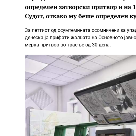
определен затворски притвор и на 13
Судот, откако му беше определен к
За петтиот од осумтемината осомничени за упа
денеска ја прифати жалбата на Основното јавн
мерка притвор во траење од 30 дена.