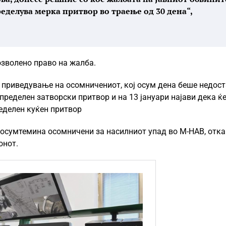
еделува мерка притвор во траење од 30 дена“,
озволено право на жалба.
о приведување на осомничениот, кој осум дена беше недос
пределен затворски притвор и на 13 јануари најави дека ќе
еделен куќен притвор
о осумтемина осомничени за насилниот упад во М-НАВ, отк
онот.