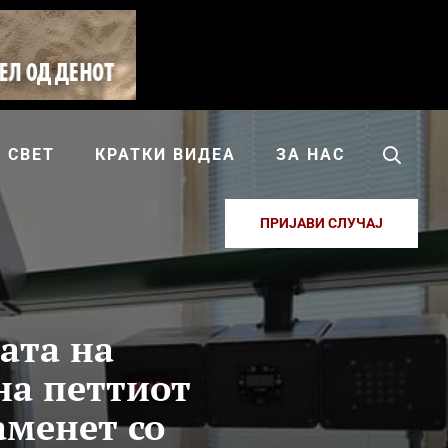
СВЕТ
КРАТКИ ВИДЕА
ЗА НАС
ПРИЈАВИ СЛУЧАЈ
ата на
на петтиот
аменет со