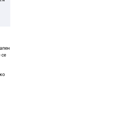
тапен
 се
ако