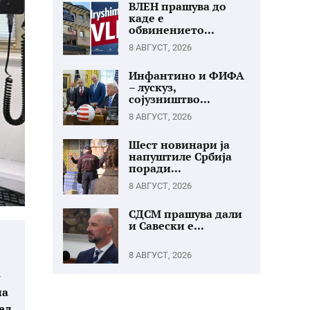
ВЛЕН прашува до
каде е
обвинението...
8 АВГУСТ, 2026
Инфантино и ФИФА
– лускуз,
сојузништво...
8 АВГУСТ, 2026
Шест новинари ја
напуштиле Србија
поради...
8 АВГУСТ, 2026
СДСМ прашува дали
и Савески е...
8 АВГУСТ, 2026
-
на
ел