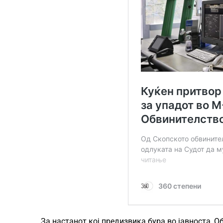
За настанот кој предизвика бура во јавноста, О