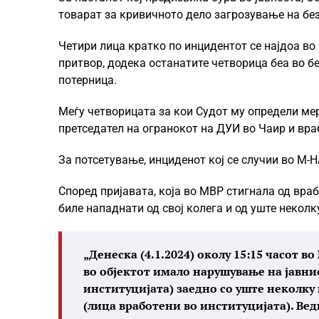
товарат за кривичното дело загрозување на бе
Четири лица кратко по инцидентот се најдоа во 
притвор, додека останатите четворица беа во б
потерница.
Меѓу четворицата за кои Судот му определи ме
претседател на огранокот на ДУИ во Чаир и вра
За потсетување, инциденот кој се случии во М-Н
Според пријавата, која во МВР стигнала од вра
биле нападнати од свој колега и од уште неколк
„Денеска (4.1.2024) околу 15:15 часот 
во објектот имало нарушување на јавнио
институцијата) заедно со уште неколку 
(лица вработени во институцијата). Ве