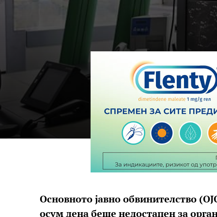
Основното јавно обвинителство (ОЈО
осум дена беше недостапен за орга