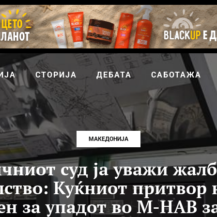
ИЈА
СТОРИЈА
ДЕБАТА
САБОТАЖА
МАКЕДОНИЈА
чниот суд ја уважи жалб
ство: Куќниот притвор 
н за упадот во М-НАВ з