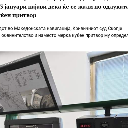
 јануари најави дека ќе се жали по одлукат
уќен притвор
дот во Македонската навигација, Кривичниот суд Скопје
о обвинителство и наместо мерка куќен притвор му опреде