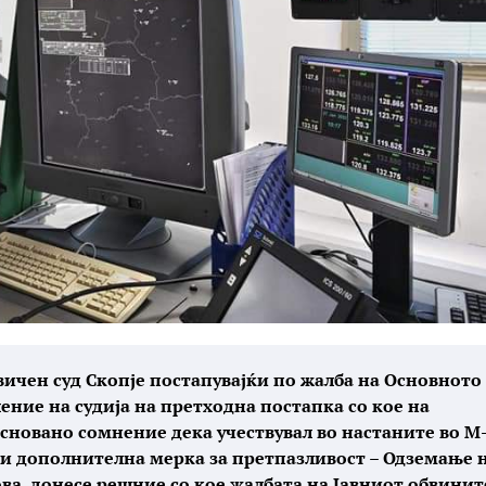
ичен суд Скопје постапувајќи по жалба на Основното
ение на судија на претходна постапка со кое на
 основано сомнение дека учествувал во настаните во М
 и дополнителна мерка за претпазливост – Одземање 
ова, донесе решние со кое жалбата на Јавниот обвинит