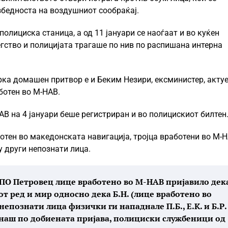
збедноста на воздушниот сообраќај.
полициска станица, а од 11 јануари се наоѓаат и во куќен
егство и полицијата трагаше по нив по распишана интерна
рка домашен притвор е и Беким Незири, ексминистер, акту
ботен во М-НАВ.
АВ на 4 јануари беше регистриран и во полицискиот билтен
ботен во македонската навигација, тројца вработени во М-
у други непознати лица.
во ПО Петровец лице вработено во М-НАВ пријавило дек
т ред и мир односно дека Б.Н. (лице вработено во
непознати лица физички ги нападнале П.Б., Е.К. и Б.Р.
днаш по добиената пријава, полициски службеници од