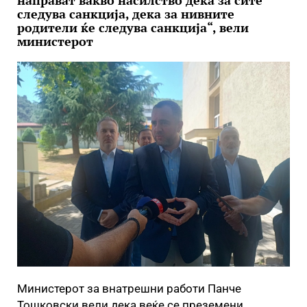
направат вакво насилство дека за сите
следува санкција, дека за нивните
родители ќе следува санкција“, вели
министерот
Министерот за внатрешни работи Панче
Тошковски вели дека веќе се преземени