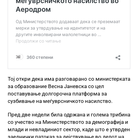
Тој откри дека има разговарано со министерката
за образование Весна Јаневска со цел
поставување долгорочна платформа за
сузбивање на меѓуврсничкото насилство.
Пред две недели била одржана и голема трибина
со учество на Министерството за демографија и
млади и невладиниот сектор, каде што е утврден
заеднички патоказ за дејствување во делот на