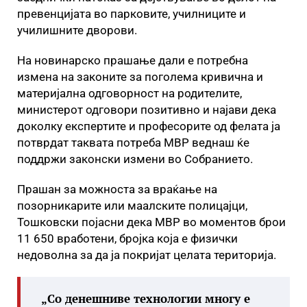
превенцијата во парковите, училниците и
училишните дворови.
На новинарско прашање дали е потребна
измена на законите за поголема кривична и
материјална одговорност на родителите,
министерот одговори позитивно и најави дека
доколку експертите и професорите од фелата ја
потврдат таквата потреба МВР веднаш ќе
поддржи законски измени во Собранието.
Прашан за можноста за враќање на
позорникарите или маалските полицајци,
Тошковски појасни дека МВР во моментов брои
11 650 вработени, бројка која е физички
недоволна за да ја покријат целата територија.
„Со денешниве технологии многу е