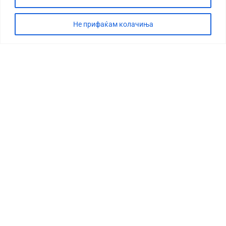
Не прифаќам колачиња
СТОРИЈА
ДЕБАТА
САБОТАЖА
ТИМ
КОНТАКТ