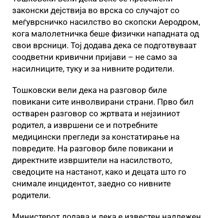
законски дејствија во врска со случајот со
меѓуврсничко насилство во скопски Аеродром,
кога малолетничка беше физички нападната од
свои врсници. Тој додава дека се подготвуваат
соодветни кривични пријави – не само за
насилниците, туку и за нивните родители.
Тошковски вели дека на разговор биле
повикани сите инволвирани страни. Прво бил
остварен разговор со жртвата и нејзиниот
родител, а извршени се и потребните
медицински прегледи за констатирање на
повредите. На разговор биле повикани и
директните извршители на насилството,
сведоците на настанот, како и децата што го
снимале инцидентот, заедно со нивните
родители.
Министерот додава и дека е известен надлежен