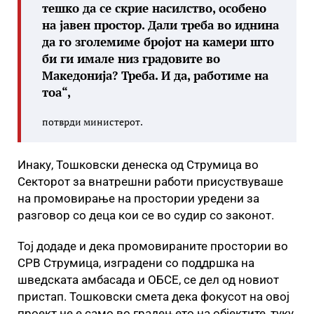
тешко да се скрие насилство, особено
на јавен простор. Дали треба во иднина
да го зголемиме бројот на камери што
би ги имале низ градовите во
Македонија? Треба. И да, работиме на
тоа“,
потврди министерот.
Инаку, Тошковски денеска од Струмица во
Секторот за внатрешни работи присуствуваше
на промовирање на простории уредени за
разговор со деца кои се во судир со законот.
Тој додаде и дека промовираните простории во
СРВ Струмица, изградени со поддршка на
шведската амбасада и ОБСЕ, се дел од новиот
пристап. Тошковски смета дека фокусот на овој
проект не е само во градењето на објектите, туку