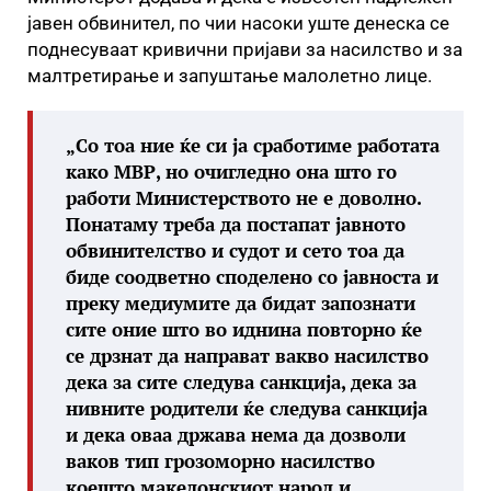
јавен обвинител, по чии насоки уште денеска се
поднесуваат кривични пријави за насилство и за
малтретирање и запуштање малолетно лице.
„Со тоа ние ќе си ја сработиме работата
како МВР, но очигледно она што го
работи Министерството не е доволно.
Понатаму треба да постапат јавното
обвинителство и судот и сето тоа да
биде соодветно споделено со јавноста и
преку медиумите да бидат запознати
сите оние што во иднина повторно ќе
се дрзнат да направат вакво насилство
дека за сите следува санкција, дека за
нивните родители ќе следува санкција
и дека оваа држава нема да дозволи
ваков тип грозоморно насилство
коешто македонскиот народ и