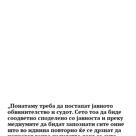
„Понатаму треба да постапат јавното
обвинителство и судот. Сето тоа да биде
соодветно споделено со јавноста и преку
медиумите да бидат запознати сите оние
што во иднина повторно ќе се дрзнат да