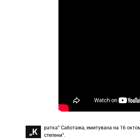
ратка“ Саботажа, емитувана на 16 октом
„К
степени“.