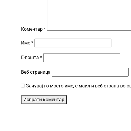
Коментар
*
Име
*
Е-пошта
*
Веб страница
Зачувај го моето име, е-маил и веб страна во 