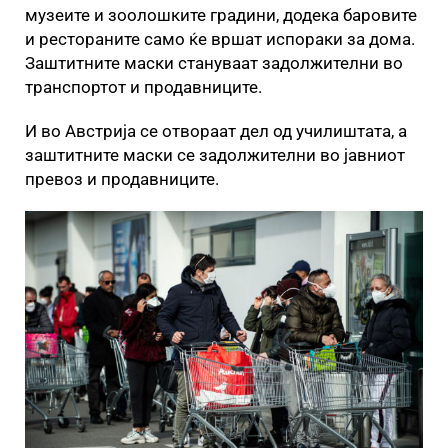
музеите и зоолошките градини, додека баровите
и рестораните само ќе вршат испораки за дома.
Заштитните маски стануваат задолжителни во
транспортот и продавниците.
И во Австрија се отвораат дел од училиштата, а
заштитните маски се задолжителни во јавниот
превоз и продавниците.