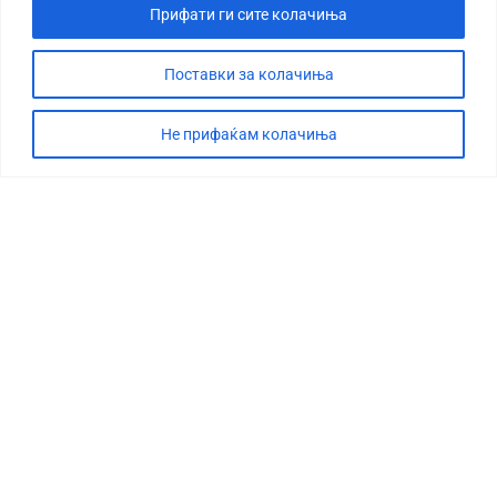
Прифати ги сите колачиња
Поставки за колачиња
Не прифаќам колачиња
СТОРИЈА
ДЕБАТА
САБОТАЖА
ТИМ
КОНТАКТ