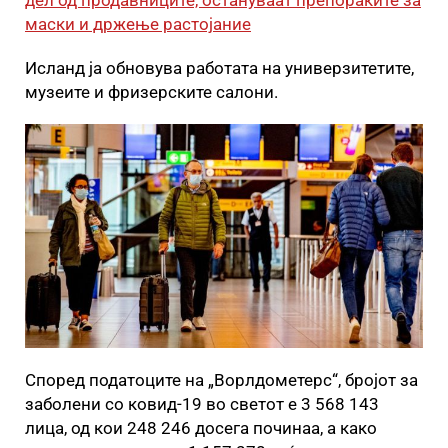
дел од продавниците, остануваат препораките за
маски и држење растојание
Исланд ја обновува работата на универзитетите,
музеите и фризерските салони.
Според податоците на „Ворлдометерс“, бројот за
заболени со ковид-19 во светот е 3 568 143
лица, од кои 248 246 досега починаа, а како