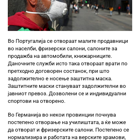
Во Португалија се отвораат малите продавници
во населби, фризерски салони, салоните за
продажба на автомобили, книжарниците.
Даночните служби исто така отвораат врати по
претходно договорен состанок, при што
задолжително е носење заштитна маска.
Заштитните маски стануваат задолжителни во
јавниот превоз. Дозволени се и индивидуални
спортови на отворено.
Во Германија во некои провинции почнува
постепено отворање на училиштата, а ќе може
да отворат и фризерските салони. Постепено се
нормализира и работата на верските храмови,