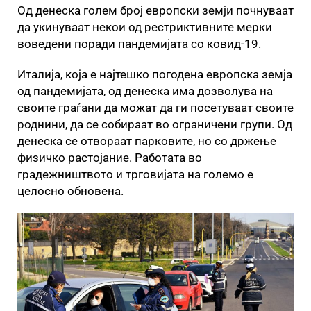
Од денеска голем број европски земји почнуваат
да укинуваат некои од рестриктивните мерки
воведени поради пандемијата со ковид-19.
Италија, која е најтешко погодена европска земја
од пандемијата, од денеска има дозволува на
своите граѓани да можат да ги посетуваат своите
роднини, да се собираат во ограничени групи. Од
денеска се отвораат парковите, но со држење
физичко растојание. Работата во
градежништвото и трговијата на големо е
целосно обновена.