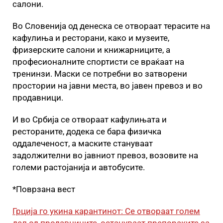
салони.
Во Словенија од денеска се отвораат терасите на
кафулиња и ресторани, како и музеите,
фризерските салони и книжарниците, а
професионалните спортисти се враќаат на
тренинзи. Маски се потребни во затворени
простории на јавни места, во јавен превоз и во
продавници.
И во Србија се отвораат кафулињата и
рестораните, додека се бара физичка
оддалеченост, а маските стануваат
задолжителни во јавниот превоз, возовите на
големи растојанија и автобусите.
*Поврзана вест
Грција го укина карантинот: Се отвораат голем