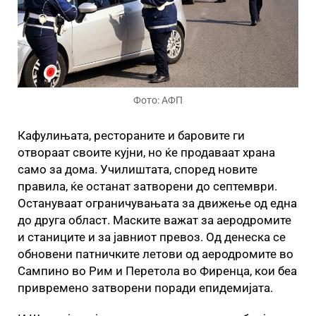
Фото: АФП
Кафулињата, рестораните и баровите ги
отвораат своите кујни, но ќе продаваат храна
само за дома. Училиштата, според новите
правила, ќе останат затворени до септември.
Остануваат ограничувањата за движење од една
до друга област. Маските важат за аеродромите
и станиците и за јавниот превоз. Од денеска се
обновени патничките летови од аеродромите во
Cампино во Рим и Перетола во Фиренца, кои беа
привремено затворени поради епидемијата.