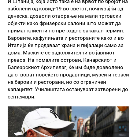
И Шпанија, која исто така е на врвот по бројот на
заболени од ковид-19 во светот, почнувајќи од
денеска, дозволи отворање на мали трговски
објекти како фризерски салони што можат да
примат клиенти по претходно закажан термин.
Баровите, кафулињата и рестораните како и во
Италија ќе продаваат храна и пијалаци само за
дома. Маските се задолжителни во јавниот
превоз. На помалите острови, Канарскиот и
Балеарскиот Архипелаг, ќе им биде дозволено
да отворат повеќето продавници, музеи и тераси
на барови и ресторани, но со ограничен
капацитет. Училиштата остануваат затворени до
септември.