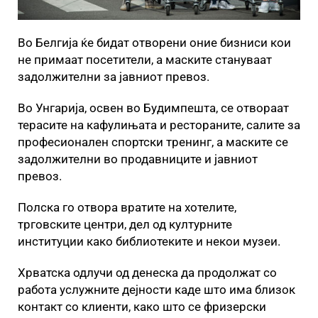
Во Белгија ќе бидат отворени оние бизниси кои
не примаат посетители, а маските стануваат
задолжителни за јавниот превоз.
Во Унгарија, освен во Будимпешта, се отвораат
терасите на кафулињата и рестораните, салите за
професионален спортски тренинг, а маските се
задолжителни во продавниците и јавниот
превоз.
Полска го отвора вратите на хотелите,
трговските центри, дел од културните
институции како библиотеките и некои музеи.
Хрватска одлучи од денеска да продолжат со
работа услужните дејности каде што има близок
контакт со клиенти, како што се фризерски