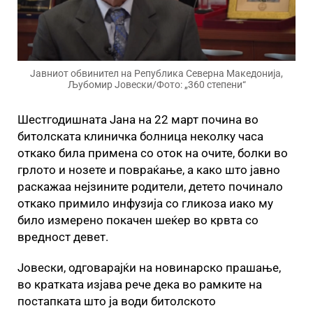
Јавниот обвинител на Република Северна Македонија,
Љубомир Јовески/Фото: „360 степени“
Шестгодишната Јана на 22 март почина во
битолската клиничка болница неколку часа
откако била примена со оток на очите, болки во
грлото и нозете и повраќање, а како што јавно
раскажаа нејзините родители, детето починало
откако примило инфузија со гликоза иако му
било измерено покачен шеќер во крвта со
вредност девет.
Јовески, одговарајќи на новинарско прашање,
во кратката изјава рече дека во рамките на
постапката што ја води битолското