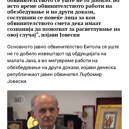
обвинителството сè уште не го добило. Во
исто време обвинителството работи на
обезбедување и на други докази,
сослушани се повеќе лица за кои
обвинителството смета дека имаат
сознанија да помогнат за расветлување на
овој случај“, изјави Јовески
Основното јавно обвинителство Битола сè уште
не го добило извештајот од обдукцијата на
малата Јана, а во меѓувреме работи на
обезбедување на други докази, изјави денеска
републичкиот јавен обвинител Љубомир
Јовески.