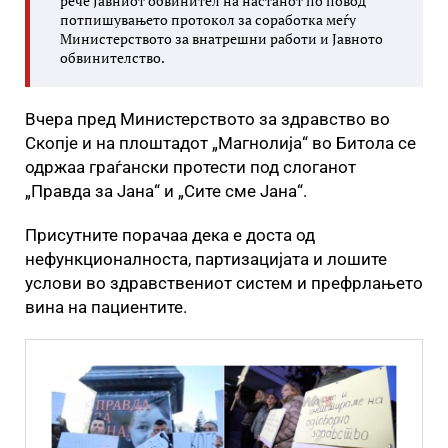
рече Јавниот обвинител на настанот по повод
потпишувањето протокол за соработка меѓу
Министерството за внатрешни работи и Јавното
обвинителство.
Вчера пред Министерството за здравство во
Скопје и на плоштадот „Магнолија“ во Битола се
одржаа граѓански протести под слоганот
„Правда за Јана“ и „Сите сме Јана“.
Присутните порачаа дека е доста од
нефункционалноста, партизацијата и лошите
услови во здравствениот систем и префрлањето
вина на пациентите.