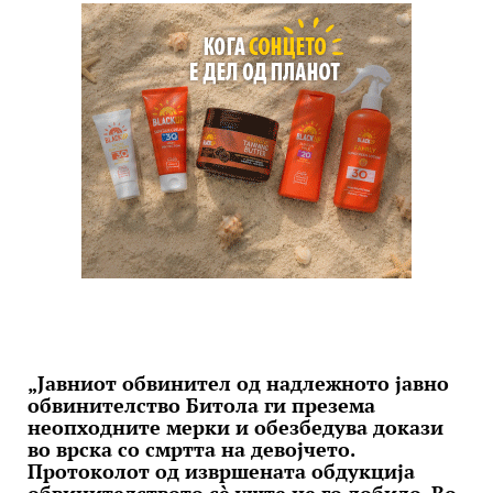
„Јавниот обвинител од надлежното јавно
обвинителство Битола ги презема
неопходните мерки и обезбедува докази
во врска со смртта на девојчето.
Протоколот од извршената обдукција