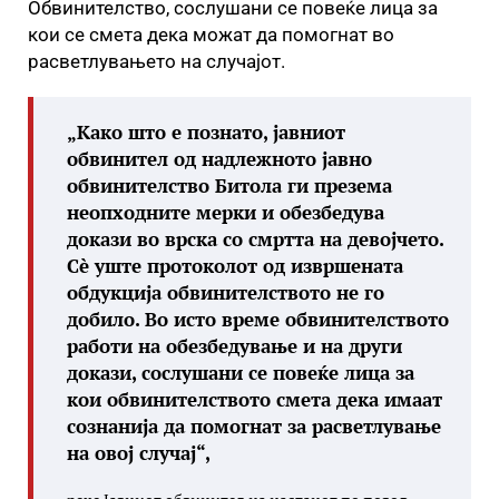
Обвинителство, сослушани се повеќе лица за
кои се смета дека можат да помогнат во
расветлувањето на случајот.
„Како што е познато, јавниот
обвинител од надлежното јавно
обвинителство Битола ги презема
неопходните мерки и обезбедува
докази во врска со смртта на девојчето.
Сè уште протоколот од извршената
обдукција обвинителството не го
добило. Во исто време обвинителството
работи на обезбедување и на други
докази, сослушани се повеќе лица за
кои обвинителството смета дека имаат
сознанија да помогнат за расветлување
на овој случај“,