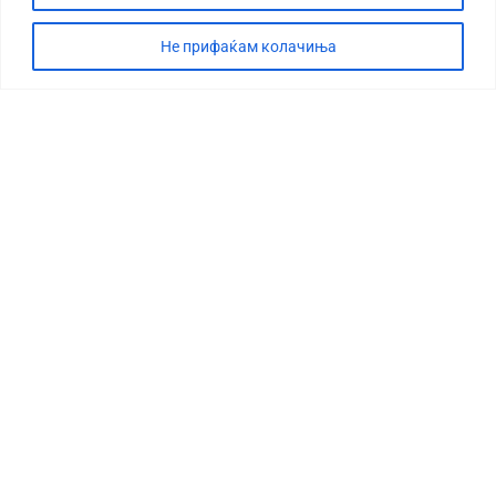
Не прифаќам колачиња
СТОРИЈА
ДЕБАТА
САБОТАЖА
ТИМ
КОНТАКТ