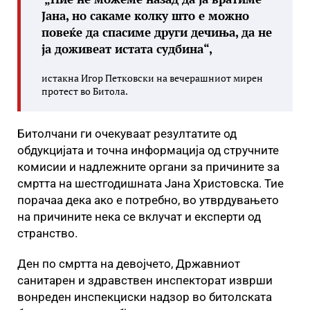
Јана, но сакаме колку што е можно
повеќе да спасиме други дечиња, да не
ја доживеат истата судбина“,
истакна Игор Петковски на вечерашниот мирен
протест во Битола.
Битолчани ги очекуваат резултатите од
обдукцијата и точна информација од стручните
комисии и надлежните органи за причините за
смртта на шестгодишната Јана Христовска. Тие
порачаа дека ако е потребно, во утврдувањето
на причините нека се вклучат и експерти од
странство.
Ден по смртта на девојчето, Државниот
санитарен и здравствен инспекторат изврши
вонреден инспекциски надзор во битолската