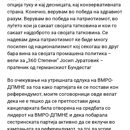
опција туку и кај десницата, кај конзервативната
страна. Конечно, верувам во победа на здравиот
разум. Верувам во победа на патриотизмот, во
луѓето кои ја сакаат својата татковина и кои го
сакаат најдоброто за својата татковина. Се
надевам дека патриотизмот ќе биде многу
посилен од национализмот кој секогаш во друг
бара вина за својата промашена политика –
вели за „360 Степени“ Јосип Јуратовиќ –
пратеник од германскиот Бундестаг
Во очекување на утрешната одлука на ВМРО-
ДПМНЕ за тоа како партијата ќе се постави кон
референдумот, моите соговорници овде велат
дека не е тешко да се претпостави дека
канцеларката била отворена на средбата со
лидерот на ВМРО-ДПМНЕ и дека побарала
сестринската партија активно да се вклучи во
кампањата за референдумот, за тој да успее.