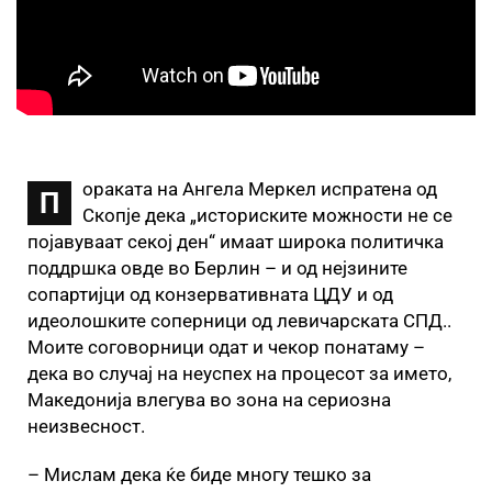
ораката на Ангела Меркел испратена од
П
Скопје дека „историските можности не се
појавуваат секој ден“ имаат широка политичка
поддршка овде во Берлин – и од нејзините
сопартијци од конзервативната ЦДУ и од
идеолошките соперници од левичарската СПД..
Моите соговорници одат и чекор понатаму –
дека во случај на неуспех на процесот за името,
Македонија влегува во зона на сериозна
неизвесност.
– Мислам дека ќе биде многу тешко за