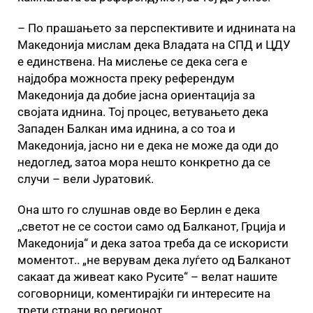
– По прашањето за перспективите и иднината на
Македонија мислам дека Владата на СПД и ЦДУ
е единствена. На мислење се дека сега е
најдобра можноста преку референдум
Македонија да добие јасна ориентација за
својата иднина. Тој процес, ветувањето дека
Западен Балкан има иднина, а со тоа и
Македонија, јасно ни е дека не може да оди до
недоглед, затоа мора нешто конкретно да се
случи – вели Јуратовиќ.
Она што го слушнав овде во Берлин е дека
,,светот не се состои само од Балканот, Грција и
Македонија“ и дека затоа треба да се искористи
моментот.. „не верувам дека луѓето од Балканот
сакаат да живеат како Русите“ – велат нашите
соговорници, коментирајќи ги интересите на
трети страни во регионот.