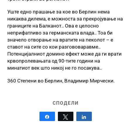
Уште едно прашање за кое во Берлин нема
никаква дилема, е можноста за прекројување на
границите на Балканот.. Ова е целосно
неприфатливо за германската влада.. Тоа би
значело отворање на вратите на пеколот – е
ставот на сите со кои разгововаравме..
Потенцијалниот домино ефект може да ги врати
крвопролевањата од 90-тите години на
минатиот век што никој не го посакува..
360 Степени во Берлин, Владимир Мирчески.
СПОДЕЛИ
Share
Tweet
Share