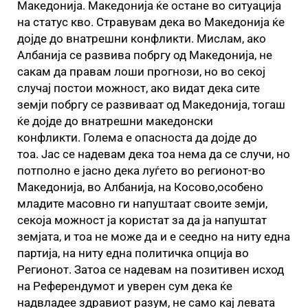
Македонија. Македонија ќе остане во ситуација
на статус кво. Стравувам дека во Македонија ќе
дојде до внатрешни конфликти. Мислам, ако
Албанија се развива побргу од Македонија, не
сакам да правам лоши прогнози, но во секој
случај постои можност, ако видат дека сите
земји побргу се развиваат од Македонија, тогаш
ќе дојде до внатрешни македонски
конфликти. Голема е опасноста да дојде до
тоа. Јас се надевам дека тоа нема да се случи, но
потполно е јасно дека луѓето во регионот-во
Македонија, во Албанија, на Косово,особено
младите масовно ги напуштаат своите земји,
секоја можност ја користат за да ја напуштат
земјата, и тоа не може да и е сеедно на ниту една
партија, на ниту една политичка опција во
Регионот. Затоа се надевам на позитивен исход
на Референдумот и уверен сум дека ќе
надвладее здравиот разум, не само кај левата