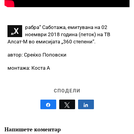
рабра“ Саботажа, емитувана на 02
„Х
ноември 2018 година (петок) на ТВ
Алсат-М во емисијата „360 степени“.
автор: Среќко Поповски
монтажа: Коста А
СПОДЕЛИ
Share
Tweet
Share
Напишете коментар