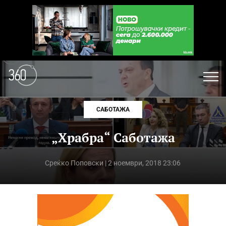
САБОТАЖА
„Храбра“ Саботажа
Среќко Поповски
| 2 ноември, 2018 23:06