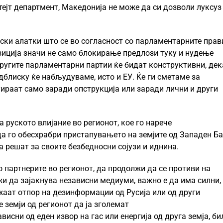
ејт департмент, Македонија не може да си дозволи луксуз
нски алатки што се во согласност со парламентарните прав
зиција значи не само блокирање предлози туку и нудење
ругите парламентарни партии ќе бидат конструктивни, дек
блиску ќе набљудуваме, исто и ЕУ. Ќе ги сметаме за
ираат само заради опструкција или заради лични и други
руското влијание во регионот, кое го нарече
 да го обесхрабри пристапувањето на земјите од Западен Б
а решат за своите безбедносни сојузи и иднина.
со партнерите во регионот, да продолжи да се противи на
жи да зајакнува независни медиуми, важно е да има силни,
аат отпор на дезинформации од Русија или од други
е земји од регионот да ја зголемат
висни од еден извор на гас или енергија од друга земја, би