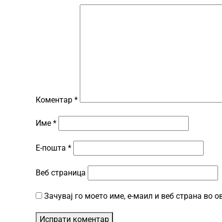
Коментар
*
Име
*
Е-пошта
*
Веб страница
Зачувај го моето име, е-маил и веб страна во 