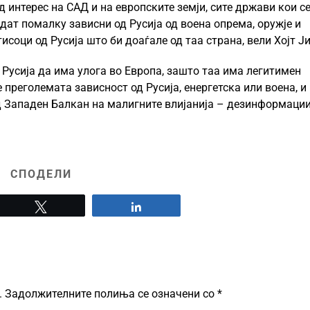
д интерес на САД и на европските земји, сите држави кои с
дат помалку зависни од Русија од воена опрема, оружје и
исоци од Русија што би доаѓале од таа страна, вели Хојт Ји
 Русија да има улога во Европа, зашто таа има легитимен
е преголемата зависност од Русија, енергетска или воена, и
д Западен Балкан на малигните влијанија – дезинформации
СПОДЕЛИ
Tweet
Share
.
Задолжителните полиња се означени со
*