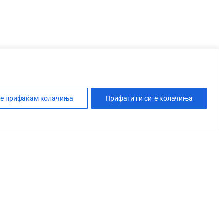
е прифаќам колачиња
Прифати ги сите колачиња
Т