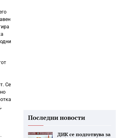
его
жавен
тира
ка
родни
тот
т. Се
 но
ботка
,
Последни новости
ДИК се подготвува за
.