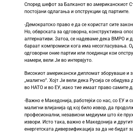
Според шефот за Балканот во американскиот Ст
постојани одлагања и опструкции од партиите.
-Демократско право е да се користат сите зако
Но, обврската за одговорна, конструктивна опо
алтернативи. Затоа, се надеваме дека ВМРО и д
бараат компромиси кога има несогласувања. Од
одговорни оние партии или поединци кои опстру
намери, вели Ји во интервјуто.
Високиот американски дипломат зборуваше и за 
„малигно“. Хојт Ји вели дека Русија се обидува
во НАТО и во ЕУ, иако тие имаат право самите д
-Важно е Македонија, работејќи со нас, со ЕУ и 
малигни влијанија од кој било извор, да продол
професионални, независни медиуми што ќе пруж
извори. Исто така, важно е Македонија и другит
енергетската диверзификација за да не бидат за