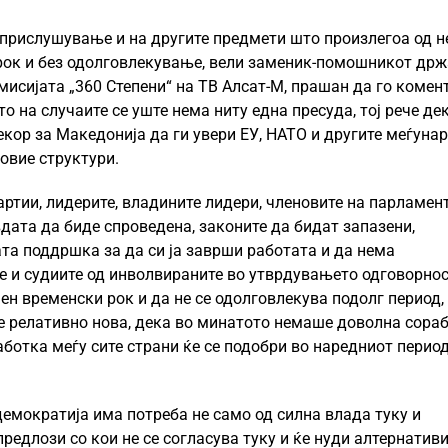
 прислушување и на другите предмети што произлегоа од н
 рок и без одолговлекување, вели заменик-помошникот др
 емисијата „360 Степени“ на ТВ Алсат-М, прашан да го комен
 на случаите се уште нема ниту една пресуда, тој рече де
кор за Македонија да ги увери ЕУ, НАТО и другите меѓуна
 овие структури.
артии, лидерите, владините лидери, членовите на парламен
дата да биде спроведена, законите да бидат запазени,
та поддршка за да си ја заврши работата и да нема
е и судиите од инволвираните во утврдувањето одговорнос
ен временски рок и да не се одолговлекува подолг период,
 е релативно нова, дека во минатото немаше доволна сора
ботка меѓу сите страни ќе се подобри во наредниот период
 демократија има потреба не само од силна влада туку и
предлози со кои не се согласува туку и ќе нуди алтернативи