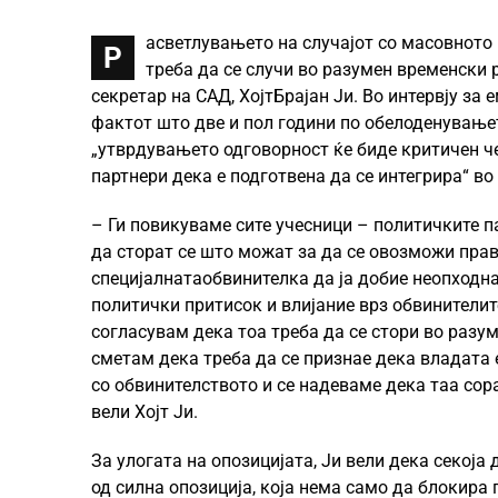
асветлувањето на случајот со масовното
Р
треба да се случи во разумен временски
секретар на САД, ХојтБрајан Ји. Во интервју за
фактот што две и пол години по обелоденувањето
„утврдувањето одговорност ќе биде критичен че
партнери дека е подготвена да се интегрира“ во
– Ги повикуваме сите учесници – политичките п
да сторат се што можат за да се овозможи прав
специјалнатаобвинителка да ја добие неопходна
политички притисок и влијание врз обвинителит
согласувам дека тоа треба да се стори во разум
сметам дека треба да се признае дека владата
со обвинителството и се надеваме дека таа сора
вели Хојт Ји.
За улогата на опозицијата, Ји вели дека секоја
од силна опозиција, која нема само да блокира 