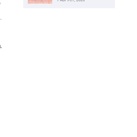
е
.
,