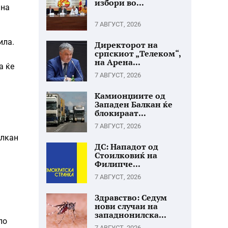
избори во...
 на
7 АВГУСТ, 2026
ила.
Директорот на
српскиот „Телеком“,
на Арена...
а ќе
7 АВГУСТ, 2026
Камионџиите од
Западен Балкан ќе
блокираат...
7 АВГУСТ, 2026
алкан
ДС: Нападот од
Стоилковиќ на
Филипче...
7 АВГУСТ, 2026
Здравство: Седум
нови случаи на
западнонилска...
ло
7 АВГУСТ, 2026