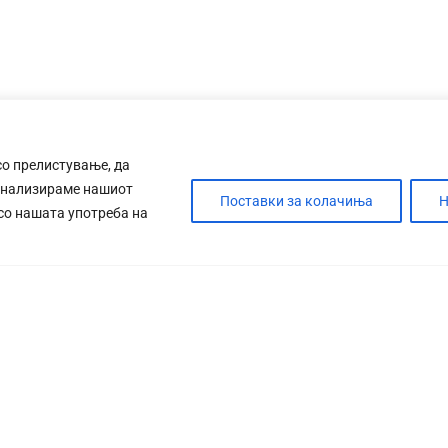
со прелистување, да
анализираме нашиот
Поставки за колачиња
Н
 со нашата употреба на
ДЕБАТА
САБОТАЖА
ТИМ
КОНТАК