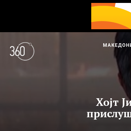
МАКЕДОН
Хојт Ј
прислуш