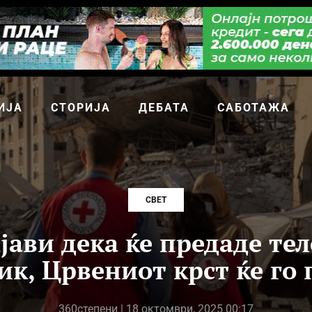
ИЈА
СТОРИЈА
ДЕБАТА
САБОТАЖА
СВЕТ
јави дека ќе предаде тел
к, Црвениот крст ќе го
360степени
| 18 октомври, 2025 00:17