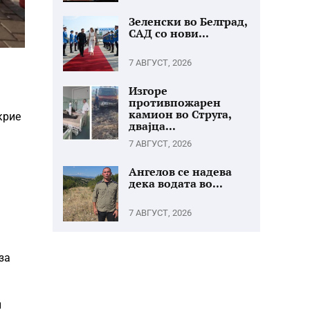
Зеленски во Белград,
САД со нови...
7 АВГУСТ, 2026
Изгоре
противпожарен
камион во Струга,
крие
двајца...
7 АВГУСТ, 2026
Ангелов се надева
дека водата во...
7 АВГУСТ, 2026
за
и