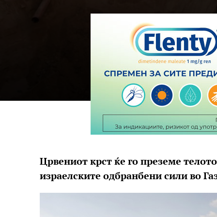
Црвениот крст ќе го преземе телото
израелските одбранбени сили во Га