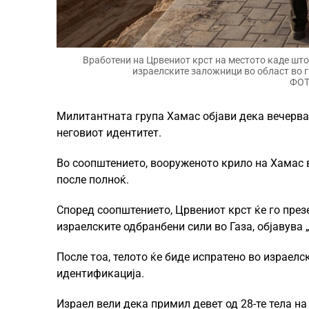
Вработени на Црвениот крст на местото каде што
израелските заложници во област во гр
ФОТ
Милитантната група Хамас објави дека вечерва 
неговиот идентитет.
Во соопштението, вооруженото крило на Хамас в
после полноќ.
Според соопштението, Црвениот крст ќе го през
израелските одбранбени сили во Газа, објавува 
После тоа, телото ќе биде испратено во израелс
идентификација.
Израел вели дека примил девет од 28-те тела на