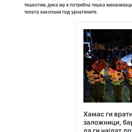
тешкотии, дека му е потребна тешка механизаци
телата закопани под урнатините.