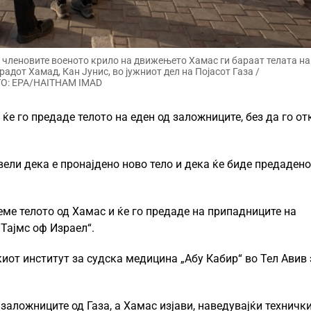
 членовите военото крило на движењето Хамас ги бараат телата на
адот Хамад, Кан Јунис, во јужниот дел на Појасот Газа /
О: EPA/HAITHAM IMAD
ќе го предаде телото на еден од заложниците, без да го от
ели дека е пронајдено ново тело и дека ќе биде предадено
еме телото од Хамас и ќе го предаде на припадниците на
„Тајмс оф Израел“.
киот институт за судска медицина „Абу Кабир“ во Тел Авив 
 заложниците од Газа, а Хамас изјави, наведувајќи техничк