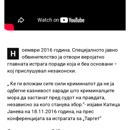
оември 2016 година. Специјалното јавно
Н
обвинителство ја отвори веројатно
главната истрага поради која и беа основани –
кој прислушувал незаконски.
„ Ќе ги вложам сите сили криминалот да не ја
одбегне казнивост заради што криминалците
мора да застанат пред судот на правдата,
независно за кого станува збор.“- изјави Катица
Јанева на 18.11.2016 година, на прес
конференцијата за истрагата за „Таргет“