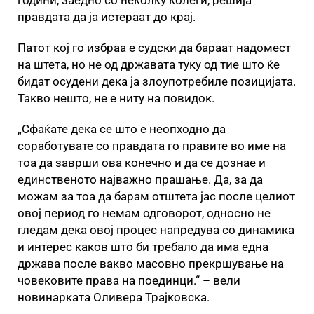
години, заедно со неколку колеги, решија
правдата да ја истераат до крај.
Патот кој го избраа е судски да бараат надомест
на штета, но не од државата туку од тие што ќе
бидат осудени дека ја злоупотребиле позицијата.
Такво нешто, не е ниту на повидок.
„Сфаќате дека се што е неопходно да
соработувате со правдата го правите во име на
тоа да заврши ова конечно и да се дознае и
единственото најважно прашање. Да, за да
можам за тоа да барам отштета јас после целиот
овој период го немам одговорот, односно не
гледам дека овој процес напредува со динамика
и интерес каков што би требало да има една
држава после вакво масовно прекршување на
човековите права на поединци.“ – вели
новинарката Оливера Трајковска.