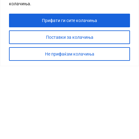
колачиња.
Прифати ги сите колачиња
Поставки за колачиња
Не прифаќам колачиња
СТОРИЈА
ДЕБАТА
САБОТАЖА