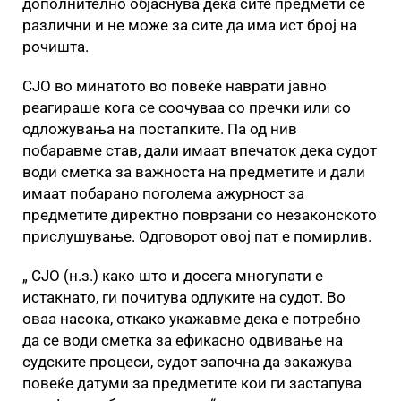
дополнително објаснува дека сите предмети се
различни и не може за сите да има ист број на
рочишта.
СЈО во минатото во повеќе наврати јавно
реагираше кога се соочуваа со пречки или со
одложувања на постапките. Па од нив
побаравме став, дали имаат впечаток дека судот
води сметка за важноста на предметите и дали
имаат побарано поголема ажурност за
предметите директно поврзани со незаконското
прислушување. Одговорот овој пат е помирлив.
„ СЈО (н.з.) како што и досега многупати е
истакнато, ги почитува одлуките на судот. Во
оваа насока, откако укажавме дека е потребно
да се води сметка за ефикасно одвивање на
судските процеси, судот започна да закажува
повеќе датуми за предметите кои ги застапува