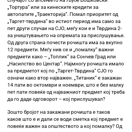
случајот со апсењето на Љубе Бошковски
„Тортура“ или за кинеските кредити за
автопатите „Траекторија“. Помал приоритет од
„Таргет-тврдина“ во истиот период има само за
пет други случаи на СЈО, меѓу кои е и Тврдина 2-
за уништувањето на опремата за прислушување.
Од друга страна почести рочишта има за вкупно
12 предмети. Меѓу нив се и „помалку“ важни
предмети како – „Топлик“ за Сончев Град или
„Насилство во Центар“. Најмногу рочишта имало
за предметот кој по „Таргет-Тврдина“ СЈО го
означи како втор најважен. „Титаник“ е закажан
14 пати во октомври и ноември, што е без малку
пет пати повеќе од најважниот предмет кој треба
да го даде одговорот – кој прислушувал?
Зошто бројот на закажани рочишта е таков
каков што е и дали се води сметка кој предмет е
повеќе важен за општеството а кој помалку? Од