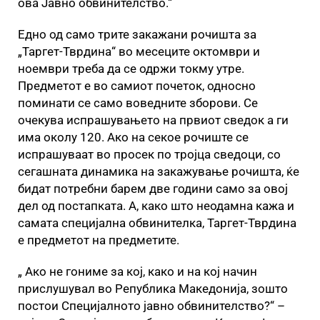
ова Јавно обвинителство.“
Едно од само трите закажани рочишта за
„Таргет-Тврдина“ во месеците октомври и
ноември треба да се одржи токму утре.
Предметот е во самиот почеток, односно
поминати се само воведните зборови. Се
очекува испрашувањето на првиот сведок а ги
има околу 120. Ако на секое рочиште се
испрашуваат во просек по тројца сведоци, со
сегашната динамика на закажување рочишта, ќе
бидат потребни барем две години само за овој
дел од постапката. А, како што неодамна кажа и
самата специјална обвинителка, Таргет-Тврдина
е предметот на предметите.
„ Ако не гониме за кој, како и на кој начин
прислушувал во Република Македонија, зошто
постои Специјалното јавно обвинителство?“ –