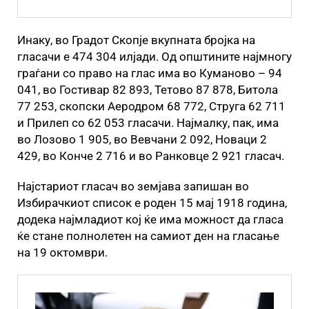
Инаку, во Градот Скопје вкупната бројка на
гласачи е 474 304 илјади. Од општините најмногу
граѓани со право на глас има во Куманово – 94
041, во Гостивар 82 893, Тетово 87 878, Битола
77 253, скопски Аеродром 68 772, Струга 62 711
и Прилеп со 62 053 гласачи. Најмалку, пак, има
во Лозово 1 905, во Вевчани 2 092, Новаци 2
429, во Конче 2 716 и во Ранковце 2 921 гласач.
Најстариот гласач во земјава запишан во
Избирачкиот список е роден 15 мај 1918 година,
додека најмладиот кој ќе има можност да гласа
ќе стане полнолетен на самиот ден на гласање
на 19 октомври.