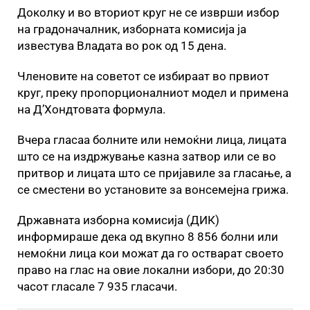
Доколку и во вториот круг не се изврши избор
на градоначалник, изборната комисија ја
известува Владата во рок од 15 дена.
Членовите на советот се избираат во првиот
круг, преку пропорционалниот модел и примена
на Д’Хондтовата формула.
Вчера гласаа болните или немоќни лица, лицата
што се на издржување казна затвор или се во
притвор и лицата што се пријавиле за гласање, а
се сместени во установите за вонсемејна грижа.
Државната изборна комисија (ДИК)
информираше дека од вкупно 8 856 болни или
немоќни лица кои можат да го остварат своето
право на глас на овие локални избори, до 20:30
часот гласале 7 935 гласачи.