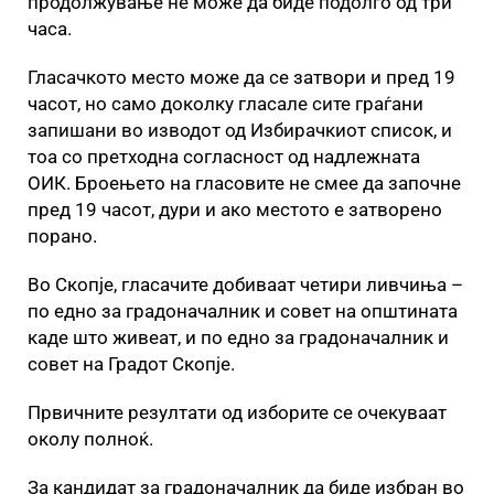
продолжување не може да биде подолго од три
часа.
Гласачкото место може да се затвори и пред 19
часот, но само доколку гласале сите граѓани
запишани во изводот од Избирачкиот список, и
тоа со претходна согласност од надлежната
ОИК. Броењето на гласовите не смее да започне
пред 19 часот, дури и ако местото е затворено
порано.
Во Скопје, гласачите добиваат четири ливчиња –
по едно за градоначалник и совет на општината
каде што живеат, и по едно за градоначалник и
совет на Градот Скопје.
Првичните резултати од изборите се очекуваат
околу полноќ.
За кандидат за градоначалник да биде избран во