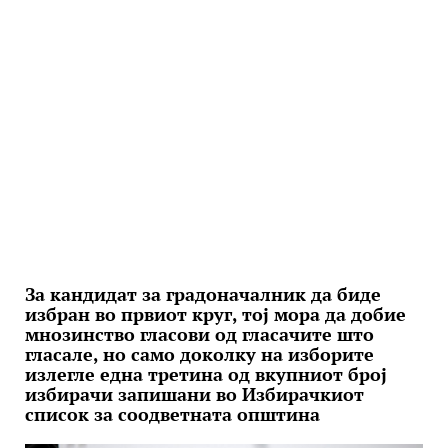
За кандидат за градоначалник да биде
избран во првиот круг, тој мора да добие
мнозинство гласови од гласачите што
гласале, но само доколку на изборите
излегле една третина од вкупниот број
избирачи запишани во Избирачкиот
список за соодветната општина