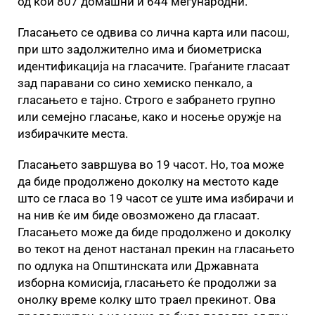
од кои 807 домашни и 644 меѓународни.
Гласањето се одвива со лична карта или пасош,
при што задолжително има и биометриска
идентификација на гласачите. Граѓаните гласаат
зад паравани со сино хемиско пенкало, а
гласањето е тајно. Строго е забрането групно
или семејно гласање, како и носење оружје на
избирачките места.
Гласањето завршува во 19 часот. Но, тоа може
да биде продолжено доколку на местото каде
што се гласа во 19 часот се уште има избирачи и
на нив ќе им биде овозможено да гласаат.
Гласањето може да биде продолжено и доколку
во текот на денот настанал прекин на гласањето
по одлука на Општинската или Државната
изборна комисија, гласањето ќе продолжи за
онолку време колку што траел прекинот. Ова