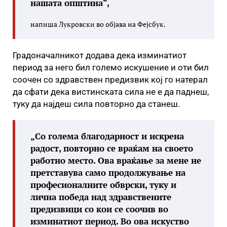
нашата општина“,
напиша Лукровски во објава на Фејсбук.
Градоначалникот додава дека изминатиот
период за него бил големо искушение и оти бил
соочен со здравствен предизвик кој го натерал
да сфати дека вистинската сила не е да паднеш,
туку да најдеш сила повторно да станеш.
„Со голема благодарност и искрена
радост, повторно се враќам на своето
работно место. Ова враќање за мене не
претставува само продолжување на
професионалните обврски, туку и
лична победа над здравствените
предизвици со кои се соочив во
изминатиот период. Во ова искуство