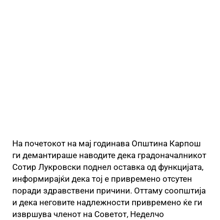
На почетокот на мај годинава Општина Карпош
ги демантираше наводите дека градоначалникот
Сотир Лукровски поднел оставка од функцијата,
информирајќи дека тој е привремено отсутен
поради здравствени причини. Оттаму соопштија
и дека неговите надлежности привремено ќе ги
извршува членот на Советот, Неделчо