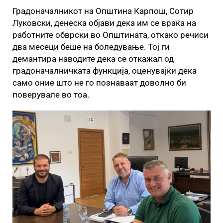
Градоначалникот на Општина Карпош, Сотир
Луковски, денеска објави дека им се враќа на
работните обврски во Општината, откако речиси
два месеци беше на боледување. Тој ги
демантира наводите дека се откажал од
градоначалничката функција, оценувајќи дека
само оние што не го познаваат доволно би
поверувале во тоа.