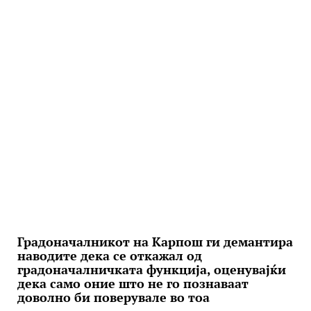
Градоначалникот на Карпош ги демантира
наводите дека се откажал од
градоначалничката функција, оценувајќи
дека само оние што не го познаваат
доволно би поверувале во тоа