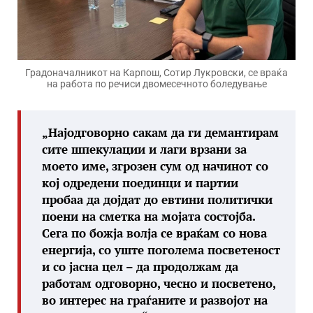
Градоначалникот на Карпош, Сотир Лукровски, се враќа
на работа по речиси двомесечното боледување
„Најодговорно сакам да ги демантирам
сите шпекулации и лаги врзани за
моето име, згрозен сум од начинот со
кој одредени поединци и партии
пробаа да дојдат до евтини политички
поени на сметка на мојата состојба.
Сега по божја волја се враќам со нова
енергија, со уште поголема посветеност
и со јасна цел – да продолжам да
работам одговорно, чесно и посветено,
во интерес на граѓаните и развојот на