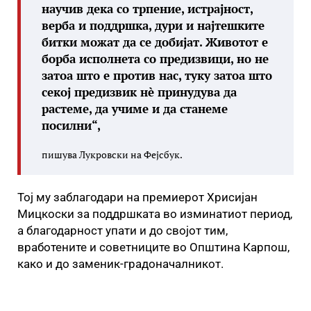
научив дека со трпение, истрајност,
верба и поддршка, дури и најтешките
битки можат да се добијат. Животот е
борба исполнета со предизвици, но не
затоа што е против нас, туку затоа што
секој предизвик нè принудува да
растеме, да учиме и да станеме
посилни“,
пишува Лукровски на Фејсбук.
Тој му заблагодари на премиерот Хрисијан
Мицкоски за поддршката во изминатиот период,
а благодарност упати и до својот тим,
вработените и советниците во Општина Карпош,
како и до заменик-градоначалникот.