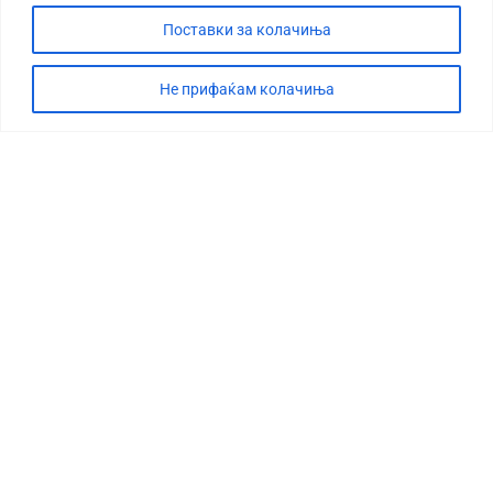
Поставки за колачиња
Не прифаќам колачиња
СТОРИЈА
ДЕБАТА
САБОТАЖА
ТИМ
КОНТАКТ