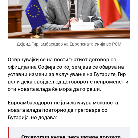
Дејвид Гир, амбасадор на Европската Унија во РСМ
Oсврнувајќи се на постигнатиот договор со
официјална Софија со кој земјава се обврза на
уставни измени за вклучување на Бугарите, Гир
вели дека овој дел од договорот е непроменет и
оти новата влада ќе мора да го реши.
Евроамбасадорот не ја исклучува можноста
новата влада повторно да преговара со
Бугарија, но додава:
„Oтсекогаш велев дека имаме договор