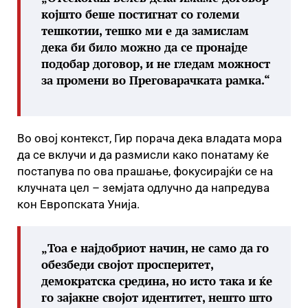
којшто беше постигнат со големи
тешкотии, тешко ми е да замислам
дека би било можно да се пронајде
подобар договор, и не гледам можност
за промени во Преговарачката рамка.“
Во овој контекст, Гир порача дека владата мора
да се вклучи и да размисли како понатаму ќе
постапува по ова прашање, фокусирајќи се на
клучната цел – земјата одлучно да напредува
кон Европската Унија.
„Тоа е најдобриот начин, не само да го
обезбеди својот просперитет,
демократска средина, но исто така и ќе
го зајакне својот идентитет, нешто што