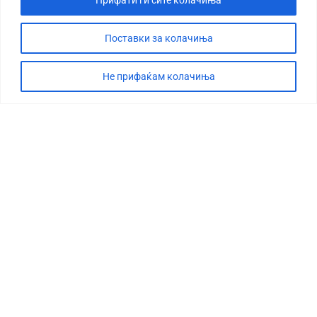
Поставки за колачиња
Не прифаќам колачиња
СТОРИЈА
ДЕБАТА
САБОТАЖА
ТИМ
КОНТАКТ