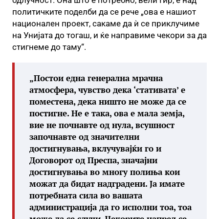
одлучност. Она што е потребно, вели Гир, е над
политичките поделби да се рече „ова е нашиот
национален проект, сакаме да ѝ се приклучиме
на Унијата до тогаш, и ќе направиме чекори за да
стигнеме до таму“.
„Постои една генерална мрачна
атмосфера, чувство дека ‘стативата’ е
поместена, дека ништо не може да се
постигне. Не е така, ова е мала земја,
вие не почнавте од нула, всушност
започнавте од значителни
достигнувања, вклучувајќи го и
Договорот од Преспа, значајни
достигнувања во многу полиња кои
можат да бидат надградени. Ја имате
потребната сила во вашата
администрација да го исполни тоа, тоа
може да се случи. Чекорите напред се