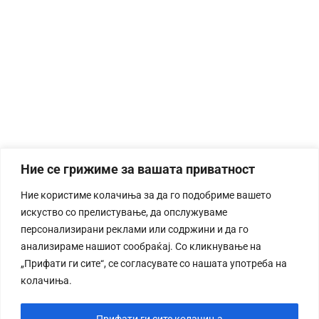
Ние се грижиме за вашата приватност
Ние користиме колачиња за да го подобриме вашето
искуство со прелистување, да опслужуваме
персонализирани реклами или содржини и да го
анализираме нашиот сообраќај. Со кликнување на
„Прифати ги сите“, се согласувате со нашата употреба на
колачиња.
Прифати ги сите колачиња