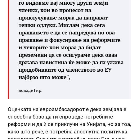
го видовме кај многу други земји
членки, кои во процесот на
приклучување мораа да направат
тешки одлуки. Мислам дека сега
прашањето е да се напредува по ова
прашање и фокусирање на реформите
и чекорите кои мораа да бидат
преземени да се осигураме дека оваа
држава навистина ќе може да ги ужива
придобивките од членството во ЕУ
најбрзо што може“,
додаде Гир.
Оценката на евроамбасадорот е дека земјава е
способна брзо да ги спроведе потребните
реформи и да ѝ се приклучи на Унијата, но за тоа,
како што рече, е потребна апсолутна политичка