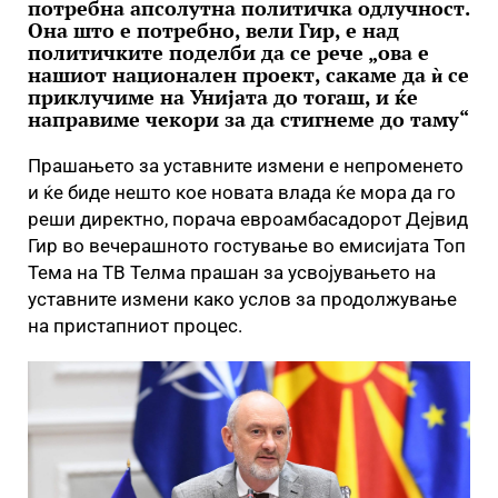
потребна апсолутна политичка одлучност.
Она што е потребно, вели Гир, е над
политичките поделби да се рече „ова е
нашиот национален проект, сакаме да ѝ се
приклучиме на Унијата до тогаш, и ќе
направиме чекори за да стигнеме до таму“
Прашањето за уставните измени е непроменето
и ќе биде нешто кое новата влада ќе мора да го
реши директно, порача евроамбасадорот Дејвид
Гир во вечерашното гостување во емисијата Топ
Тема на ТВ Телма прашан за усвојувањето на
уставните измени како услов за продолжување
на пристапниот процес.