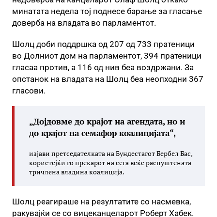
минатата недела тој поднесе барање за гласање
доверба на владата во парламентот.
Шолц доби поддршка од 207 од 733 пратеници
во Долниот дом на парламентот, 394 пратеници
гласаа против, а 116 од нив беа воздржани. За
опстанок на владата на Шолц беа неопходни 367
гласови.
„Дојдовме до крајот на агендата, но и
до крајот на семафор коалицијата“,
изјави претседателката на Бундестагот Бербел Бас,
користејќи го прекарот на сега веќе распуштената
тричлена владина коалиција.
Шолц реагираше на резултатите со насмевка,
ракувајќи се со вицеканцеларот Роберт Хабек.