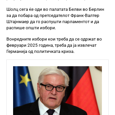
Шолц сега ќе оди во палатата Белви во Берлин
за да побара од претседателот Франк-Валтер
Штајнмаер да го распушти парламентот и да
распише општи избори.
Вонредните избори кои треба да се одржат во
февруари 2025 година, треба да ја извлечат
Германија од политичката криза.