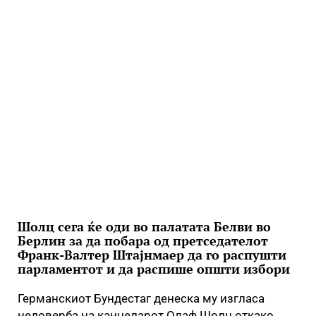
Шолц сега ќе оди во палатата Белви во
Берлин за да побара од претседателот
Франк-Валтер Штајнмаер да го распушти
парламентот и да распише општи избори
Германскиот Бундестаг денеска му изгласа
недоверба на канцеларот Олаф Шолц откако