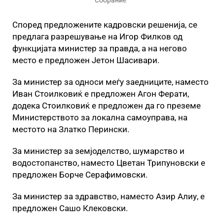
Собрание
Според предложените кадровски решенија, се
предлага разрешување на Игор Филков од
функцијата министер за правда, а на негово
место е предложен Јетон Шасивари.
За министер за односи меѓу заедниците, наместо
Иван Стоилковиќ е предложен Агон Ферати,
додека Стоилковиќ е предложен да го преземе
Министерството за локална самоуправа, на
местото на Златко Перински.
За министер за земјоделство, шумарство и
водостопанство, наместо Цветан Трипуновски е
предложен Борче Серафимовски.
За министер за здравство, наместо Азир Алиу, е
предложен Сашо Клековски.