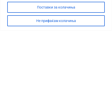
Поставки за колачиња
Не прифаќам колачиња
СТОРИЈА
ДЕБАТА
САБОТАЖА
ТИМ
КОНТАКТ