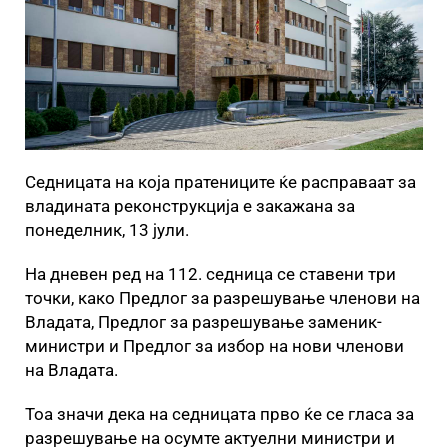
Седницата на која пратениците ќе расправаат за
владината реконструкција е закажана за
понеделник, 13 јули.
На дневен ред на 112. седница се ставени три
точки, како Предлог за разрешување членови на
Владата, Предлог за разрешување заменик-
министри и Предлог за избор на нови членови
на Владата.
Тоа значи дека на седницата прво ќе се гласа за
разрешување на осумте актуелни министри и