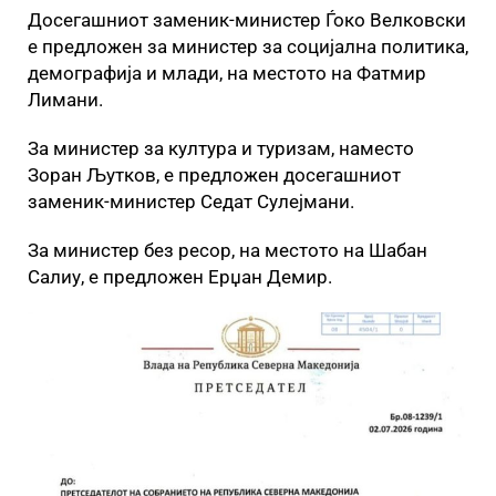
Досегашниот заменик-министер Ѓоко Велковски
е предложен за министер за социјална политика,
демографија и млади, на местото на Фатмир
Лимани.
За министер за култура и туризам, наместо
Зоран Љутков, е предложен досегашниот
заменик-министер Седат Сулејмани.
За министер без ресор, на местото на Шабан
Салиу, е предложен Ерџан Демир.