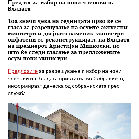
Предлог за избор на нови членови на
Владата
Тоа значи дека на седницата прво ќе се
гласа за разрешување на осумте актуелни
министри и двајцата заменик-министри
опфатени со реконструкцијата на Владата
на премиерот Христијан Мицкоски, по
што ќе следи гласање за предложените
осум нови министри
Предлозите
за разрешување и избор на нови
членови на Владата пристигна во Собранието,
информираат денеска од собраниската прес-
служба.