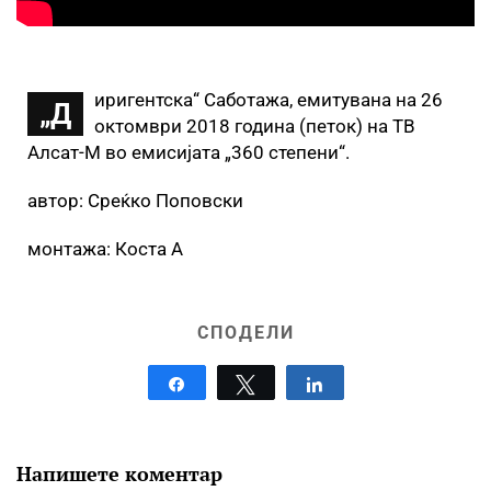
иригентска“ Саботажа, емитувана на 26
„Д
октомври 2018 година (петок) на ТВ
Алсат-М во емисијата „360 степени“.
автор: Среќко Поповски
монтажа: Коста А
СПОДЕЛИ
Share
Tweet
Share
Напишете коментар