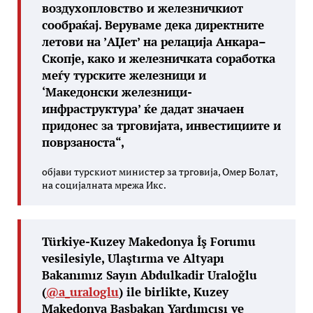
воздухопловство и железничкиот
сообраќај. Веруваме дека директните
летови на ’АЏет’ на релација Анкара–
Скопје, како и железничката соработка
меѓу турските железници и
‘Македонски железници-
инфраструктура’ ќе дадат значаен
придонес за трговијата, инвестициите и
поврзаноста“,
објави турскиот министер за трговија, Омер Болат,
на социјалната мрежа Икс.
Türkiye-Kuzey Makedonya İş Forumu
vesilesiyle, Ulaştırma ve Altyapı
Bakanımız Sayın Abdulkadir Uraloğlu
(
@a_uraloglu
) ile birlikte, Kuzey
Makedonya Başbakan Yardımcısı ve