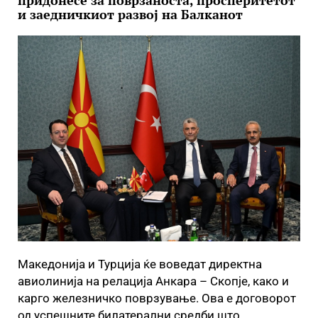
придонесе за поврзаноста, просперитетот
и заедничкиот развој на Балканот
Македонија и Турција ќе воведат директна
авиолинија на релација Анкара – Скопје, како и
карго железничко поврзување. Ова е договорот
од успешните билатерални средби што