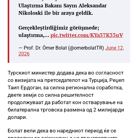
Ulaştırma Bakanı Sayın Aleksandar
Nikoloski ile bir araya geldik.
Gerçekleştirdiğimiz görüşmede;
ulaştırma,…
pic.twitter.com/KYa37K33uV
— Prof. Dr. Ömer Bolat (@omerbolatTR)
June 12,
2026
Турскиот министер додава дека во согласност
со визијата на претседателот на Турција, Реџеп
Таип Ердоган, за силна регионална соработка,
двете земји со силна решителност
продолжуваат да работат кон остварување на
билатерална трговска размена од 2 милијарди
долари.
Болат вели дека во наредниот период ќе се