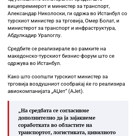
вицепремиерот и министер за транспорт,
Александар Николоски, ги одржа во Истанбул со
турскиот министер за трговија, Омер Болат, и
министерот за транспорт и инфраструктура,
Абдулкадир Уралоглу.
Средбите се реализирале во рамките на
македонско-турскиот бизнис-форум што се
одржува во Истанбул.
Како што соопшти турскиот министер за
трговија воздушниот сообраќај ќе го реализира
авиокомпанијата „АЏет“ (AJet).
„На средбата се согласивме
дополнително да ја зајакнеме
соработката во областите на
транспортот, логистиката, цивилното