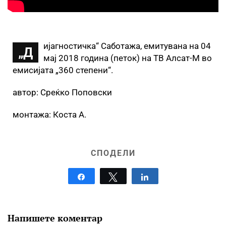
ијагностичка“ Саботажа, емитувана на 04
„Д
мај 2018 година (петок) на ТВ Алсат-М во
емисијата „360 степени“.
автор: Среќко Поповски
монтажа: Коста А.
СПОДЕЛИ
Share
Tweet
Share
Напишете коментар