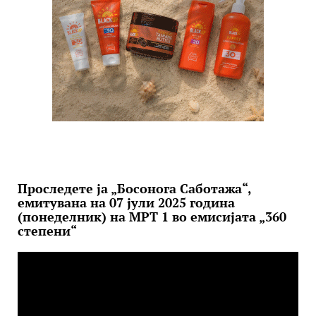
Проследете ја „Босонога Саботажа“,
емитувана на 07 јули 2025 година
(понеделник) на МРТ 1 во емисијата „360
степени“