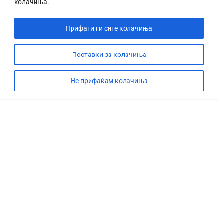
колачиња.
Прифати ги сите колачиња
Поставки за колачиња
Не прифаќам колачиња
СТОРИЈА
ДЕБАТА
САБОТАЖА
ТИМ
КОНТАКТ