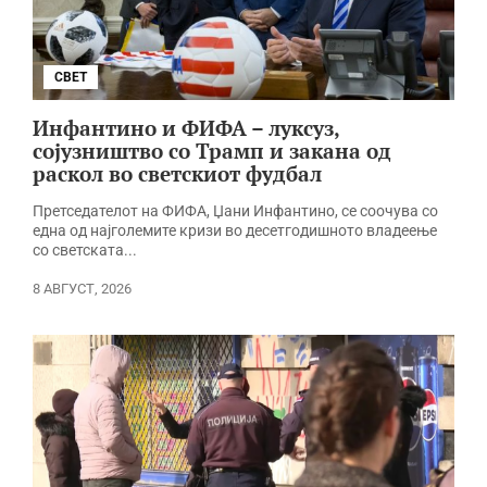
СВЕТ
Инфантино и ФИФА – луксуз,
сојузништво со Трамп и закана од
раскол во светскиот фудбал
Претседателот на ФИФА, Џани Инфантино, се соочува со
една од најголемите кризи во десетгодишното владеење
со светската...
8 АВГУСТ, 2026