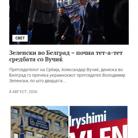
СВЕТ
Зеленски во Белград – почна тет-а-тет
средбата со Вучиќ
Претседателот на Србија, Александар Вучиќ, денеска во
Белград го пречека украинскиот претседател Володимир
Зеленски, по што двајцата...
8 АВГУСТ, 2026