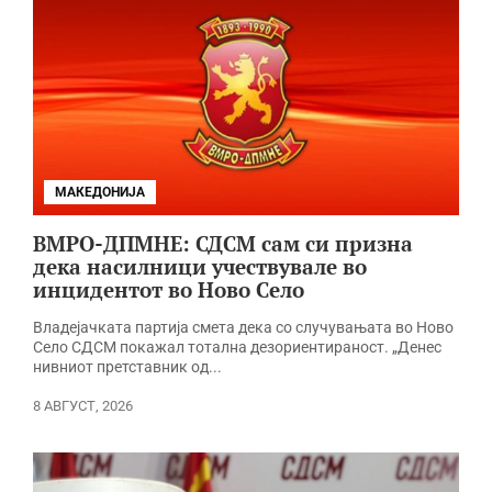
МАКЕДОНИЈА
ВМРО-ДПМНЕ: СДСМ сам си призна
дека насилници учествувале во
инцидентот во Ново Село
Владејачката партија смета дека со случувањата во Ново
Село СДСМ покажал тотална дезориентираност. „Денес
нивниот претставник од...
8 АВГУСТ, 2026