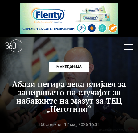
МАКЕДОНИЈА
Абази негира дека влијаел за
запирањето на случајот за
набавките на мазут за ТЕЦ
„Неготино“
360степени
| 12 мај, 2026 16:32