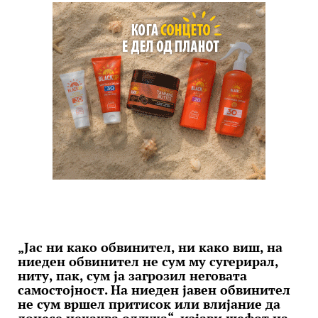
„Јас ни како обвинител, ни како виш, на
ниеден обвинител не сум му сугерирал,
ниту, пак, сум ја загрозил неговата
самостојност. На ниеден јавен обвинител
не сум вршел притисок или влијание да