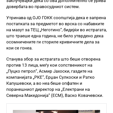
заклучувајќи дека со ова дополнително се урива
довербата во правосудниот систем.
Утринава од ОЈО ГОКК соопштија дека е запрена
постапката за предметот во врска со набавките
на мазут за ТЕЦ „Неготино“, бидејќи во истрагата,
што траеше една година, не било утврдено дека
осомничените ги сториле кривичните дела за
кои се гонеа.
Станува збор за истрагата што беше отворена
против 13 лица, меѓу кои сопственикот на
„Пуцко петрол“, Асмир Јахоски, газдите на
компанијата „РКЕ“, Ерџан Сулкоски и Ратко
Капушевски, а во неа беше опфатен и
поранешниот директор на „Електрани на
Северна Македонија“ (ЕСМ), Васко Ковачевски.