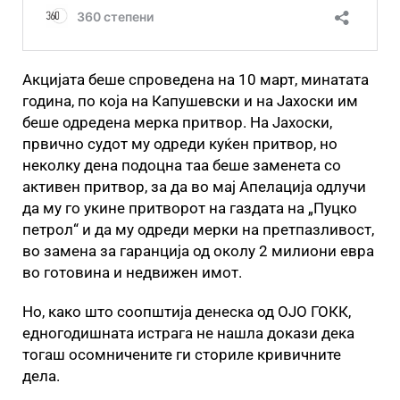
Акцијата беше спроведена на 10 март, минатата
година, по која на Капушевски и на Јахоски им
беше одредена мерка притвор. На Јахоски,
првично судот му одреди куќен притвор, но
неколку дена подоцна таа беше заменета со
активен притвор, за да во мај Апелација одлучи
да му го укине притворот на газдата на „Пуцко
петрол“ и да му одреди мерки на претпазливост,
во замена за гаранција од околу 2 милиони евра
во готовина и недвижен имот.
Но, како што соопштија денеска од ОЈО ГОКК,
едногодишната истрага не нашла докази дека
тогаш осомничените ги сториле кривичните
дела.