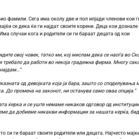
Био фамили. Сега има околу две и пол илјади членови кои г
јќи се дека ќе ги најдат своите корени. Деца кои дознале
Има случаи кога и родители си ги бараат децата од кои
дите овој човек, татко ми, кој мислам дека се наоѓа во Ско
 би требало да работи во некоја градежна фирма. Многу сак
 најдам…“
казната од девојката која ја бара, зашто со споделувања 
ка. До промена на законот, ни останува само оваа опција.“
ата ќерка и се
уште немаме никаков одговор од институции
еме да добиеме никакви информации за нашата керќа, бид
о си ги бараат своите родители или децата. Најчесто мајк