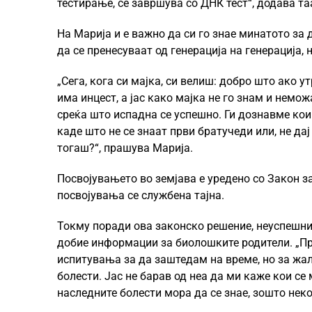
тестирање, се завршува со ДНК тест“, додава т
На Марија и е важно да си го знае минатото за
да се пренесуваат од генерација на генерација, 
„Сега, кога си мајка, си велиш: добро што ако у
има инцест, а јас како мајка не го знам и немо
среќа што испадна се успешно. Ги дознавме кои
каде што не се знаат први братучеди или, не да
тогаш?“, прашува Марија.
Посвојувањето во земјава е уредено со Закон з
посвојувања се службена тајна.
Токму поради ова законско решение, неуспешни 
добие информации за биолошките родители. „Пр
испитувања за да заштедам на време, но за жал
болести. Јас не барав од неа да ми каже кои се
наследните болести мора да се знае, зошто нек