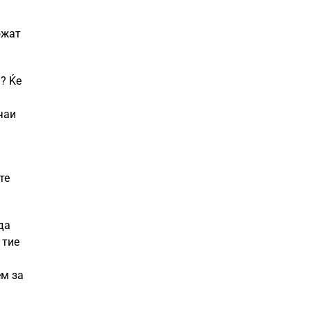
ожат
? Ќе
чаи
те
да
 тие
ем за