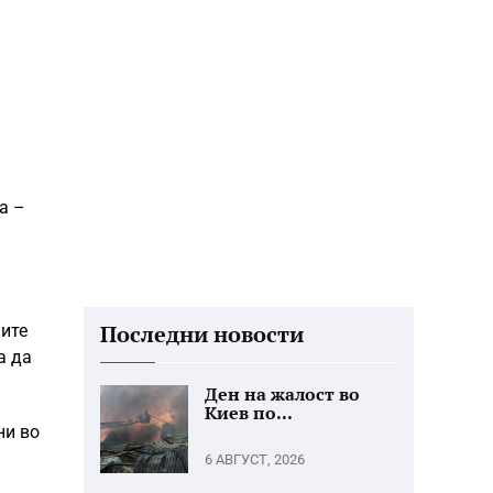
а –
Последни новости
ките
а да
Ден на жалост во
Киев по...
ни во
6 АВГУСТ, 2026