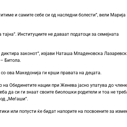
итиме и самите себе си од наследни болести“, вели Марија
 тајна“. Институциите не даваат податоци за семејната
о диктира законот“, изјави Наташа Младеновска Лазаревск
– Битола.
со ова Македонија ги крши правата на децата.
о на Обединетите нации при Женева јасно упатува до член
ба да си ги знаат своите биолошки родители и тоа не треб
 од „Меѓаши“.
ики или попусти ќе бидат напорите на посвоените за изме