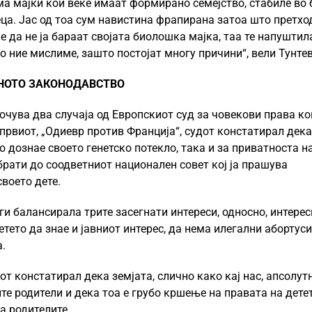
ма мајки кои веќе имаат формирано семејство, стабиле во 
деца. Јас од тоа сум навистина фрапирана затоа што претхо
е да не ја бараат својата биолошка мајка, таа те напуштил
то ние мислиме, зашто постојат многу причини“, вели Тунтев
НОТО ЗАКОНОДАВСТВО
чува два случаја од Европскиот суд за човекови права ко
 првиот, „Одиевр против Франција“, судот констатирал дека
о дознае своето генетско потекло, така и за приватноста н
рати до соодветниот национален совет кој ја прашува
воето дете.
ги балансирала трите засегнати интереси, односно, интерес
тето да знае и јавниот интерес, да нема илегални абортуси
ка.
удот констатирал дека земјата, слично како кај нас, апсолут
 родители и дека тоа е грубо кршење на правата на детет
а родителите.