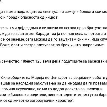
аа.
 да ги има податоците за евентуални семејни болести кои м
но и поради опасноста од инцест.
тре син ми дојде дома и се ожени со негова прва братучетка
жам да го заштитам. Заради тоа ја почнав целата потрага и
 се, се знаеме, сега можам да го заштитам син ми. Има слу
ј Боже, брат и сестра влегуваат во брак и што направивме
а семејство. Членот 123 вели дека податоците за засновани
биле обидите на Марија во Центарот за социјални работи 
ашав за наследни заболувања за да не одам да ги правам
 помина неуспешно, не ми го дадоа досието со наследни
 моите биолошки родители, нивниот идентитет, меѓутоа бар
ои се од животно загрозувачки карактер“.