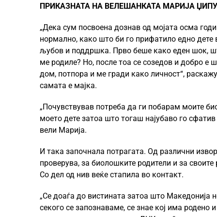
ПРИКАЗНАТА НА ВЕЛЕШАНКАТА МАРИЈА ЏИП
„Дека сум посвоена дознав од мојата осма годи
нормално, како што би го прифатило едно дете 
љубов и поддршка. Прво беше како еден шок, шт
ме родиле? Но, после тоа се созедов и добро е 
дом, потпора и ме гради како личност“, раскаж
самата е мајка.
„Почувствував потреба да ги побарам моите био
моето дете затоа што тогаш најубаво го сфатив 
вели Марија.
И така започнала потрагата. Од различни извор
проверува, за биолошките родители и за своите 
Со дел од нив веќе стапила во контакт.
„Се доаѓа до вистината затоа што Македонија не
секого се запознаваме, се знае кој има родено 