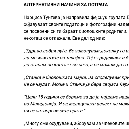
АЛТЕРНАТИВНИ НАЧИНИ ЗА ПОТРАГА
Нарциса Тунтева ја направила фејсбук групата 
објавуваат своите податоци и фотографии надева
се посвоени си ги бараат биолошките родители. 
некогаш се откажале. Еве дел од нив:
„Здраво добри луѓе.
Ве замолувам доколку го ви
да ме известите на телефон. Тој е градежник и
да стапам во контакт со него, а не можам да го
„Станка е биолошката мајка. Ја споделувам при
ќе се најдат. Може и Станка ја бара својата ќер
“Цели 15 години се бориме за да ја најдеме наш
во Македонија
.
И од медицински аспект не мож
ни се затворени сите врати.
“
„Многу сме осудувани, зборувам за членовите шт