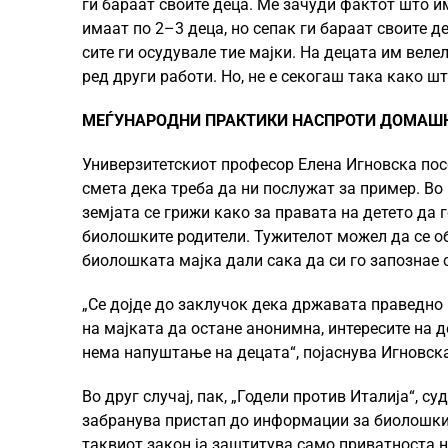
ги бараат своите деца. Ме зачуди фактот што и
имаат по 2–3 деца, но сепак ги бараат своите 
сите ги осудувале тие мајки. На децата им велел
ред други работи. Но, не е секогаш така како ш
МЕЃУНАРОДНИ ПРАКТИКИ НАСПРОТИ ДОМАШ
Универзитетскиот професор Елена Игновска посо
смета дека треба да ни послужат за пример. Во
земјата се грижи како за правата на детето да г
биолошките родители. Тужителот можел да се об
биолошката мајка дали сака да си го запознае с
„Се дојде до заклучок дека државата праведно 
на мајката да остане анонимна, интересите на де
нема напуштање на децата“, појаснува Игновс
Во друг случај, пак, „Годели против Италија“, с
забранува пристап до информации за биолошките
таквиот закон ја заштитува само приватноста н