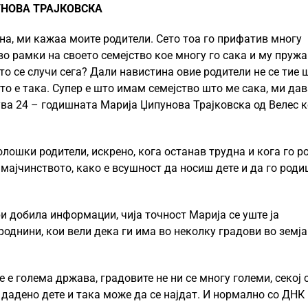
УНОВА ТРАЈКОВСКА
на, ми кажаа моите родители. Сето тоа го прифатив многу
во рамки на своето семејство кое многу го сака и му пружа
о се случи сега? Дали навистина овие родители не се тие 
што е така. Супер е што имам семејство што ме сака, ми да
ува 24 – годишната Марија Џипунова Трајковска од Велес к
лошки родители, искрено, кога останав трудна и кога го р
мајчинството, како е всушност да носиш дете и да го роди
и добила информации, чија точност Марија се уште ја
роднини, кои вели дека ги има во неколку градови во земја
 е голема држава, градовите не ни се многу големи, секој 
и дадено дете и така може да се најдат. И нормално со ДНК