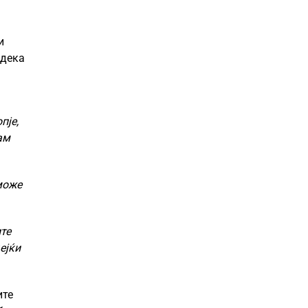
и
 дека
пје,
ам
може
те
ејќи
ите