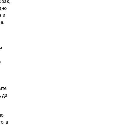
брак,
дно
а и
а.
и
а
ите
, да
но
о, а