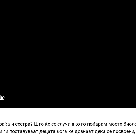
раќа и сестри? Што ќе се случи ако го побарам моето био
 ги поставуваат децата кога ќе дознаат дека се посвоени,