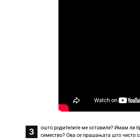
ошто родителите ме оставиле? Имам ли б
З
семество? Ова се прашањата што често си