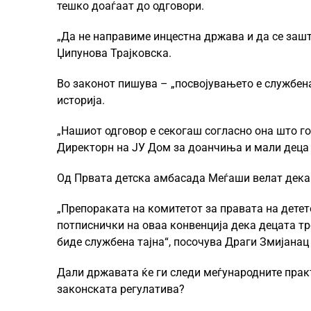
тешко доаѓаат до одговори.
„Да не направиме инцестна држава и да се зашт
Џипунова Трајковска.
Во законот пишува – „посвојувањето е службена
историја.
„Нашиот одговор е секогаш согласно она што г
Директорн на ЈУ Дом за доанчиња и мали деца 
Од Првата детска амбасада Меѓаши велат дека 
„Препораката на комитетот за правата на детет
потписнички на оваа конвенција дека децата тре
биде службена тајна“, посочува Драги Змијанац
Дали државата ќе ги следи меѓународните практ
законската регулатива?