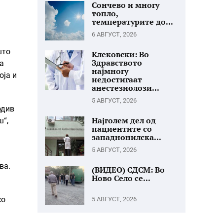
Сончево и многу
топло,
температурите до...
6 АВГУСТ, 2026
што
Клековски: Во
Здравството
ва
најмногу
оја и
недостигаат
анестезиолози...
5 АВГУСТ, 2026
одив
Најголем дел од
ш“,
пациентите со
западнонилска...
5 АВГУСТ, 2026
ва.
(ВИДЕО) СДСМ: Во
Ново Село се...
со
5 АВГУСТ, 2026