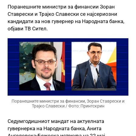
Поранешните министри за финансии Зоран
Ставрески и Трајко Славески се најсериозни
кандидати за нов гувернер на Народната банка,
објави ТВ Сител.
Поранешните министри за финансии, Зоран Ставрески и
Трајко Славески / Фото: Принтскрин
Седумгодишниот мандат на актуелната
гувернерка на Народната банка, Анита
Ангеловска-Бежоска истекува на 22 мај