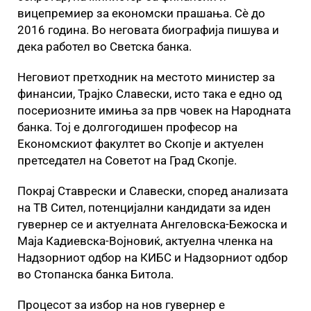
вицепремиер за економски прашања. Сè до
2016 година. Во неговата биографија пишува и
дека работел во Светска банка.
Неговиот претходник на местото министер за
финансии, Трајко Славески, исто така е едно од
посериозните имиња за прв човек на Народната
банка. Тој е долгогодишен професор на
Економскиот факултет во Скопје и актуелен
претседател на Советот на Град Скопје.
Покрај Ставрески и Славески, според анализата
на ТВ Сител, потенцијални кандидати за иден
гувернер се и актуелната Ангеловска-Бежоска и
Маја Кадиевска-Војновиќ, актуелна членка на
Надзорниот одбор на КИБС и Надзорниот одбор
во Стопанска банка Битола.
Процесот за избор на нов гувернер е