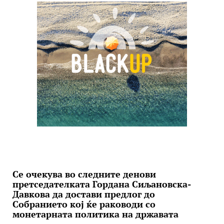
Се очекува во следните денови
претседателката Гордана Сиљановска-
Давкова да достави предлог до
Собранието кој ќе раководи со
монетарната политика на државата