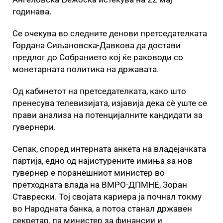
годинава.
Се очекува во следните денови претседателката
Гордана Сиљановска-Давкова да достави
предлог до Собранието кој ќе раководи со
монетарната политика на државата.
Од кабинетот на претседателката, како што
пренесува телевизијата, изјавија дека сè уште се
прави анализа на потенцијалните кандидати за
гувернери.
Сепак, според интерната анкета на владејачката
партија, едно од најистурените имиња за нов
гувернер е поранешниот министер во
претходната влада на ВМРО-ДПМНЕ, Зоран
Ставрески. Тој својата кариера ја почнал токму
во Народната банка, а потоа станал државен
секретар, па министер за финансии и