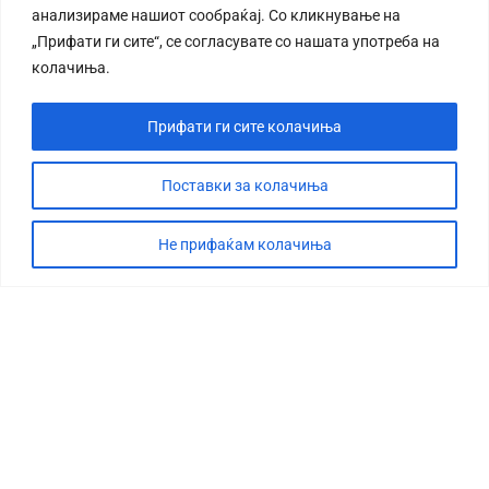
анализираме нашиот сообраќај. Со кликнување на
„Прифати ги сите“, се согласувате со нашата употреба на
колачиња.
Прифати ги сите колачиња
Поставки за колачиња
Не прифаќам колачиња
СТОРИЈА
ДЕБАТА
САБОТАЖА