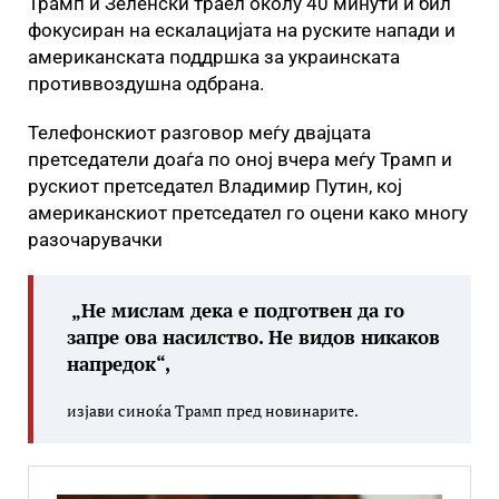
Трамп и Зеленски траел околу 40 минути и бил
фокусиран на ескалацијата на руските напади и
американската поддршка за украинската
противвоздушна одбрана.
Телефонскиот разговор меѓу двајцата
претседатели доаѓа по оној вчера меѓу Трамп и
рускиот претседател Владимир Путин, кој
американскиот претседател го оцени како многу
разочарувачки
„Не мислам дека е подготвен да го
запре ова насилство. Не видов никаков
напредок“,
изјави синоќа Трамп пред новинарите.