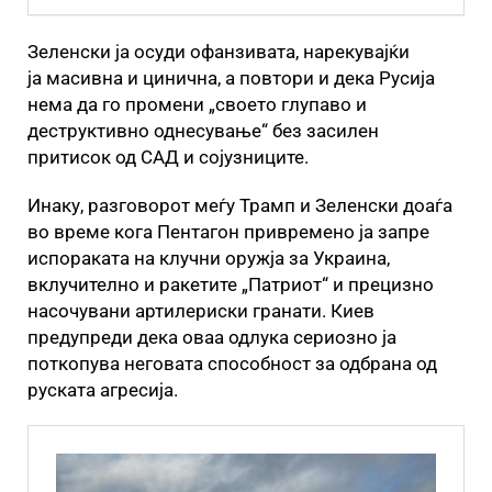
Зеленски ја осуди офанзивата, нарекувајќи
ја масивна и цинична, а повтори и дека Русија
нема да го промени „своето глупаво и
деструктивно однесување“ без засилен
притисок од САД и сојузниците.
Инаку, разговорот меѓу Трамп и Зеленски доаѓа
во време кога Пентагон привремено ја запре
испораката на клучни оружја за Украина,
вклучително и ракетите „Патриот“ и прецизно
насочувани артилериски гранати. Киев
предупреди дека оваа одлука сериозно ја
поткопува неговата способност за одбрана од
руската агресија.