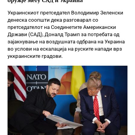
оружје меѓу САД и Украина
Украинскиот претседател Володимир Зеленски
денеска соопшти дека разговарал со
претседателот на Соединетите Американски
Држави (САД), Доналд Трамп за потребата од
зајакнување на воздушната одбрана на Украина
во услови на ескалација на руските напади врз
уккраинските градови.