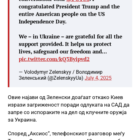
congratulated President Trump and the
entire American people on the US
Independence Day.
We – in Ukraine – are grateful for all the
support provided. It helps us protect
lives, safeguard our freedom and…
pic.twitter.com/kQ3Byipvd2
— Volodymyr Zelenskyy / Володимир
Зеленський (@ZelenskyyUa)
July 4, 2025
Овие најави од Зеленски доаѓаат откако Киев
изрази загриженост поради одлуката на САД да
запре со испораките на дел од клучните оружја
за Украина.
Според „Аксиос“, телефонскиот разговор меѓу