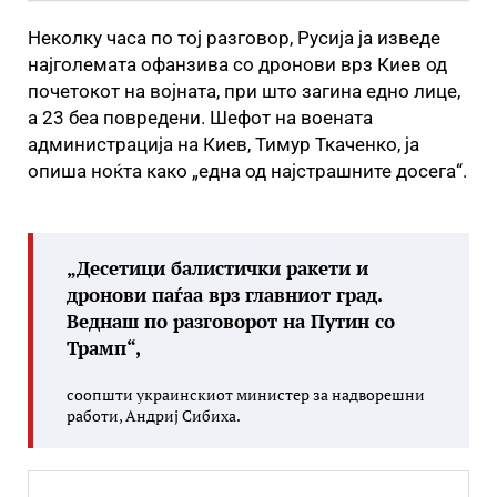
Неколку часа по тој разговор, Русија ја изведе
најголемата офанзива со дронови врз Киев од
почетокот на војната, при што загина едно лице,
а 23 беа повредени. Шефот на воената
администрација на Киев, Тимур Ткаченко, ја
опиша ноќта како „една од најстрашните досега“.
„Десетици балистички ракети и
дронови паѓаа врз главниот град.
Веднаш по разговорот на Путин со
Трамп“,
соопшти украинскиот министер за надворешни
работи, Андриј Сибиха.