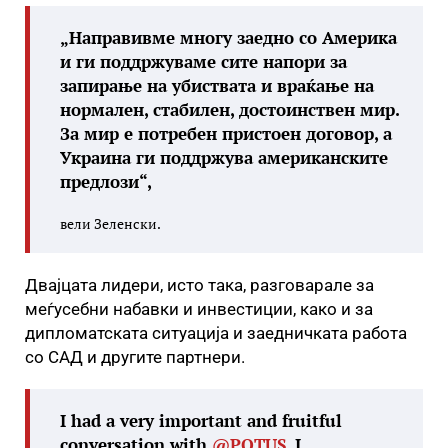
„Направивме многу заедно со Америка
и ги поддржуваме сите напори за
запирање на убиствата и враќање на
нормален, стабилен, достоинствен мир.
За мир е потребен пристоен договор, а
Украина ги поддржува американските
предлози“,
вели Зеленски.
Двајцата лидери, исто така, разговарале за
меѓусебни набавки и инвестиции, како и за
дипломатската ситуација и заедничката работа
со САД и другите партнери.
I had a very important and fruitful
conversation with
@POTUS
. I