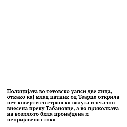
Полицијата во тетовско уапси две лица,
откако кај млад патник од Теарце открила
пет коверти со странска валута илегално
внесена преку Табановце, а во приколката
на возилото била пронајдена и
непријавена стока