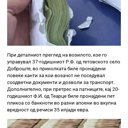
При деталниот преглед на возилото, кое го
управувал 37-годишниот Р.Ф. од тетовското село
Доброште, во приколката биле пронајдени
повеќе канти за кои возачот не поседувал
соодветни документи и дозволи за транспорт.
Дополнително, при претрес на патниците, кај 20-
годишниот Ф.И. од Теарце биле пронајдени пет
пликоа со банкноти во разни апоени во вкупна
вредност од речиси 35 илјади евра.