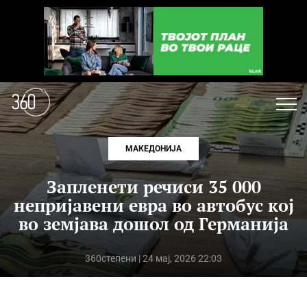
МАКЕДОНИЈА
Запленети речиси 35 000
непријавени евра во автобус кој
во земјава дошол од Германија
360степени
| 24 мај, 2026 22:03