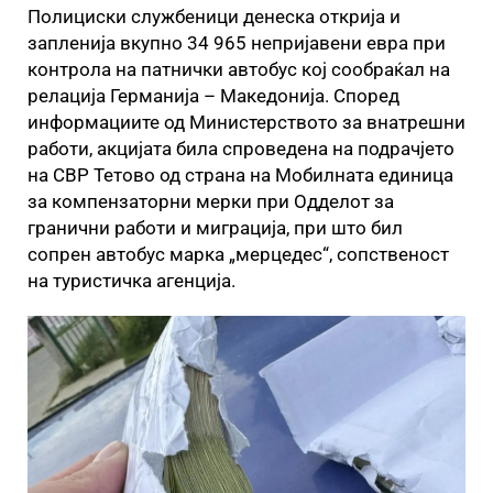
Полициски службеници денеска открија и
запленија вкупно 34 965 непријавени евра при
контрола на патнички автобус кој сообраќал на
релација Германија – Македонија. Според
информациите од Министерството за внатрешни
работи, акцијата била спроведена на подрачјето
на СВР Тетово од страна на Мобилната единица
за компензаторни мерки при Одделот за
гранични работи и миграција, при што бил
сопрен автобус марка „мерцедес“, сопственост
на туристичка агенција.