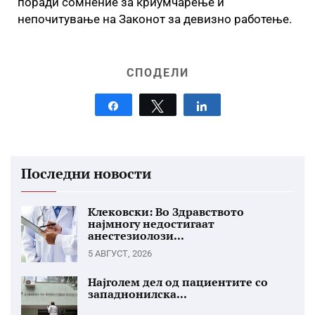
поради сомнение за криумчарење и
непочитување на Законот за девизно работење.
СПОДЕЛИ
Share
Tweet
Share
Последни новости
Клековски: Во Здравството
најмногу недостигаат
анестезиолози...
5 АВГУСТ, 2026
Најголем дел од пациентите со
западнонилска...