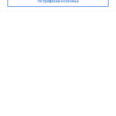
Не прифаќам колачиња
СТОРИЈА
ДЕБАТА
САБОТАЖА
ТИМ
КОНТАКТ
©2026 360 степени, Сите права се задржани