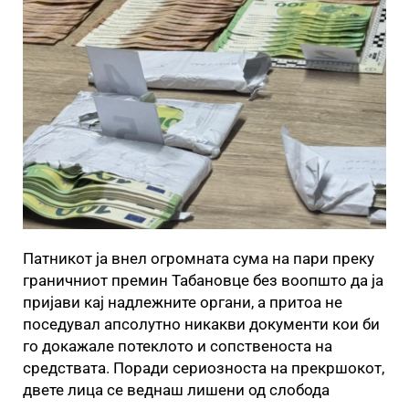
Патникот ја внел огромната сума на пари преку
граничниот премин Табановце без воопшто да ја
пријави кај надлежните органи, а притоа не
поседувал апсолутно никакви документи кои би
го докажале потеклото и сопственоста на
средствата. Поради сериозноста на прекршокот,
двете лица се веднаш лишени од слобода