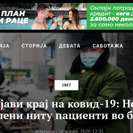
ИЈА
СТОРИЈА
ДЕБАТА
САБОТАЖА
СВЕТ
јави крај на ковид-19: 
лени ниту пациенти во 
360степени
| 26 април, 2020 12:31