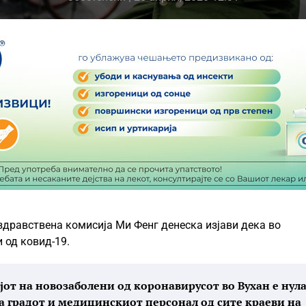
дравствена комисија Ми Фенг денеска изјави дека во
 од ковид-19.
ојот на новозаболени од коронавирусот во Вухан е нула
а градот и медицинскиот персонал од сите краеви на