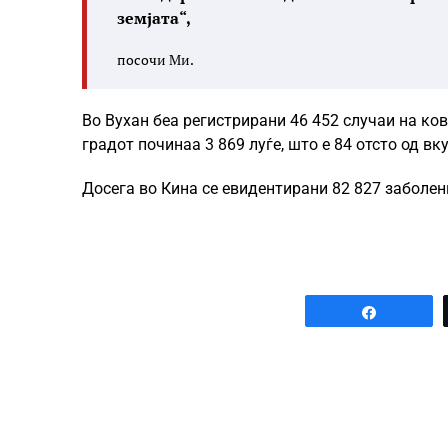
земјата“,
посочи Ми.
Во Вухан беа регистрирани 46 452 случаи на ков
градот починаа 3 869 луѓе, што е 84 отсто од вк
Досега во Кина се евидентирани 82 827 заболени
Share