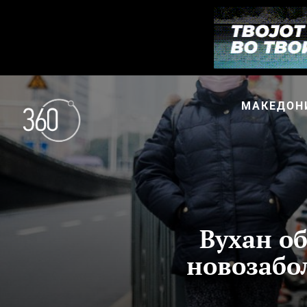
МАКЕДОН
Вухан об
новозабо