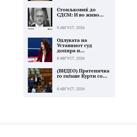
Стоиљковиќ до
СДСМ: И во живо...
9 АВГУСТ, 2026
Одлуката на
Уставниот суд
допира и...
8 АВГУСТ, 2026
(ВИДЕО) Пратеничка
го гаѓаше Курти со...
8 АВГУСТ, 2026