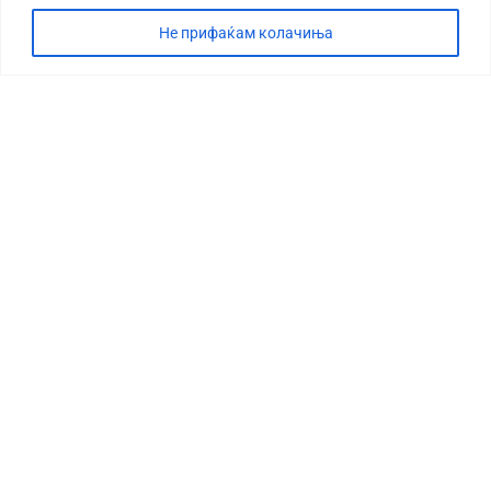
Не прифаќам колачиња
СТОРИЈА
ДЕБАТА
САБОТАЖА
ТИМ
КОНТАКТ