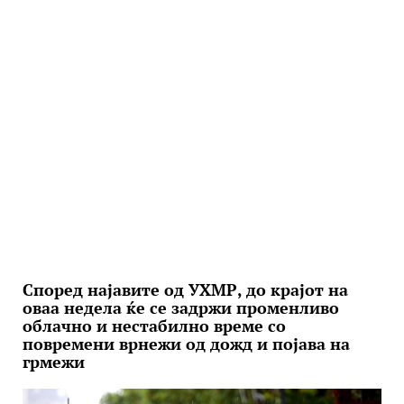
Според најавите од УХМР, до крајот на
оваа недела ќе се задржи променливо
облачно и нестабилно време со
повремени врнежи од дожд и појава на
грмежи