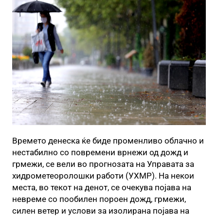
Времето денеска ќе биде променливо облачно и
нестабилно со повремени врнежи од дожд и
грмежи, се вели во прогнозата на Управата за
хидрометеоролошки работи (УХМР). На некои
места, во текот на денот, се очекува појава на
невреме со пообилен пороен дожд, грмежи,
силен ветер и услови за изолирана појава на