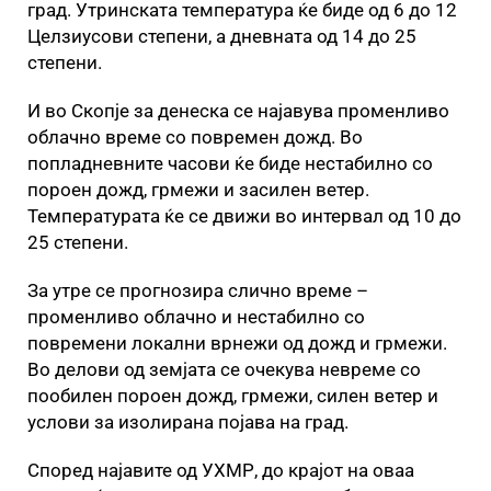
град. Утринската температура ќе биде од 6 до 12
Целзиусови степени, а дневната од 14 до 25
степени.
И во Скопје за денеска се најавува променливо
облачно време со повремен дожд. Во
попладневните часови ќе биде нестабилно со
пороен дожд, грмежи и засилен ветер.
Температурата ќе се движи во интервал од 10 до
25 степени.
За утре се прогнозира слично време –
променливо облачно и нестабилно со
повремени локални врнежи од дожд и грмежи.
Во делови од земјата се очекува невреме со
пообилен пороен дожд, грмежи, силен ветер и
услови за изолирана појава на град.
Според најавите од УХМР, до крајот на оваа