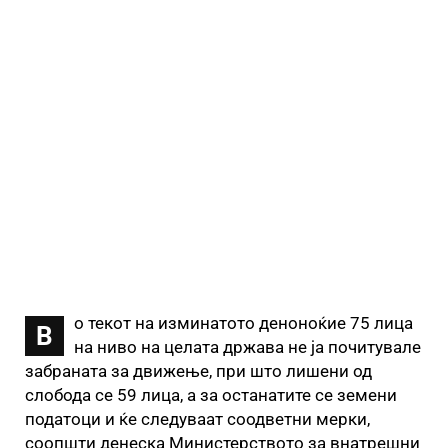
о текот на изминатото деноноќие 75 лица
В
на ниво на целата држава не ја почитувале
забраната за движење, при што лишени од
слобода се 59 лица, а за останатите се земени
податоци и ќе следуваат соодветни мерки,
соопшти денеска Министерството за внатрешни