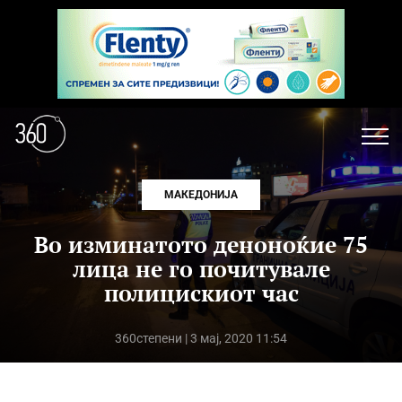
МАКЕДОНИЈА
Во изминатото деноноќие 75
лица не го почитувале
полицискиот час
360степени
| 3 мај, 2020 11:54