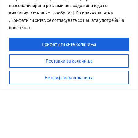
персонализирани реклами или содржини и да го
анализираме нашиот сообраќај. Со кликнување на
„Прифати ги сите“, се согласувате со нашата употреба на
колачиња.
Прифати ги сите колачиња
Поставки за колачиња
Не прифаќам колачиња
СТОРИЈА
ДЕБАТА
САБОТАЖА