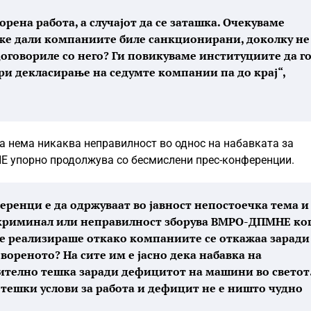
орена работа, а случајот да се заташка. Очекуваме
же дали компаниите биле санкционирани, доколку не
 договориле со него? Ги повикуваме институциите да г
при декласирање на седумте компании па до крај“,
а нема никаква неправилност во однос на набавката за
 упорно продолжува со бесмислени прес-конференции.
ренци е да одржуваат во јавност непостоечка тема и
в криминал или неправилност зборува ВМРО-ДПМНЕ ко
се реализираше откако компаниите се откажаа заради
вореното? На сите им е јасно дека набавка на
ително тешка заради дефицитот на машини во светот
тешки услови за работа и дефицит не е ништо чудно