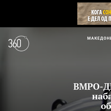
МАКЕДОН
ВМРО-ДП
наб
об