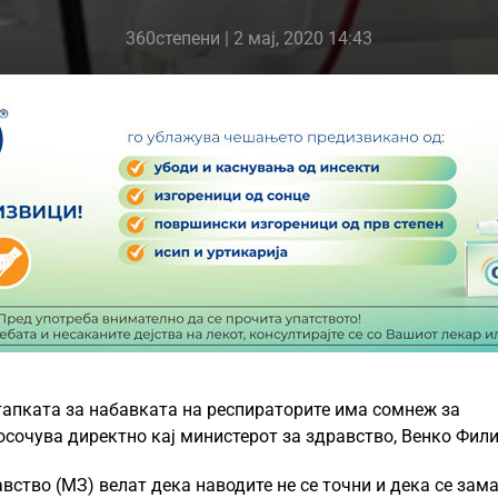
360степени
| 2 мај, 2020 14:43
апката за набавката на респираторите има сомнеж за
сочува директно кај министерот за здравство, Венко Фили
вство (МЗ) велат дека наводите не се точни и дека се зама