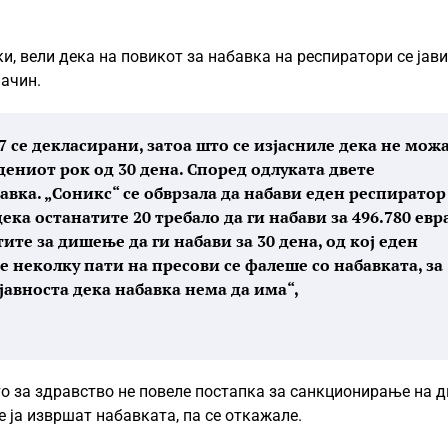
 вели дека на повикот за набавка на респиратори се јави
начин.
 се декласирани, затоа што се изјасниле дека не мож
дениот рок од 30 дена. Според одлуката двете
авка. „Соникс“ се обврзала да набави еден респиратор
одека останатите 20 требало да ги набави за 496.780 евра
те за дишење да ги набави за 30 дена, од кој еден
е неколку пати на пресови се фалеше со набавката, за
 јавноста дека набавка нема да има“,
о за здравство не повеле постапка за санкционирање на д
 ја извршат набавката, па се откажале.