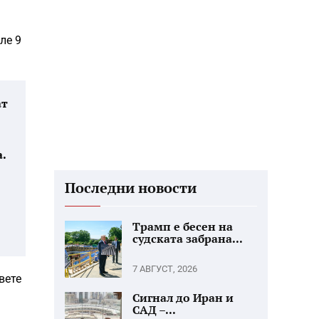
ле 9
ат
.
Последни новости
Трамп е бесен на
судската забрана...
7 АВГУСТ, 2026
вете
Сигнал до Иран и
САД –...