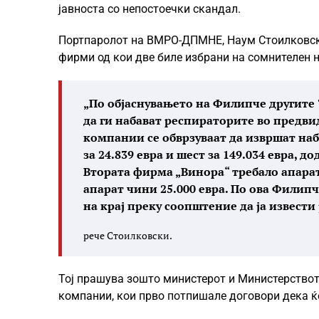
јавноста со непостоечки скандал.
Портпаролот на ВМРО-ДПМНЕ, Наум Стоилковски,
фирми од кои две биле избрани на сомнителен 
„По објаснувањето на Филипче другите 7
да ги набават респираторите во предви
компании се обврзуваат да извршат наб
за 24.839 евра и шест за 149.034 евра, д
Втората фирма „Винора“ требало апарати
апарат чини 25.000 евра. По ова Филипч
на крај преку соопштение да ја извести
рече Стоилковски.
Тој прашува зошто министерот и Министерствот
компании, кои првo потпишале договори дека ќе