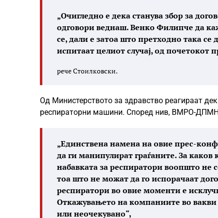
„Очигледно е дека станува збор за догов
одговори веднаш. Венко Филипче да ка
се, дали е затоа што претходно така се
испитаат целиот случај, од почетокот 
рече Стоилковски.
Од Министерството за здравство реагираат дек
респираторни машини. Според нив, ВМРО-ДПМНЕ
„Единствена намена на овие прес-конфе
да ги манипулират граѓаните. За како
набавката за респиратори воопшто не 
тоа што не можат да го испорачаат дого
респиратори во овие моменти е исклуч
Откажувањето на компаниите во вакви 
или неочекувано“,