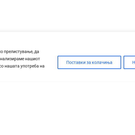
со прелистување, да
анализираме нашиот
Поставки за колачиња
Н
 со нашата употреба на
ДЕБАТА
САБОТАЖА
ТИМ
КОНТАК