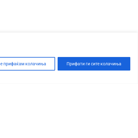
е прифаќам колачиња
Прифати ги сите колачиња
Т