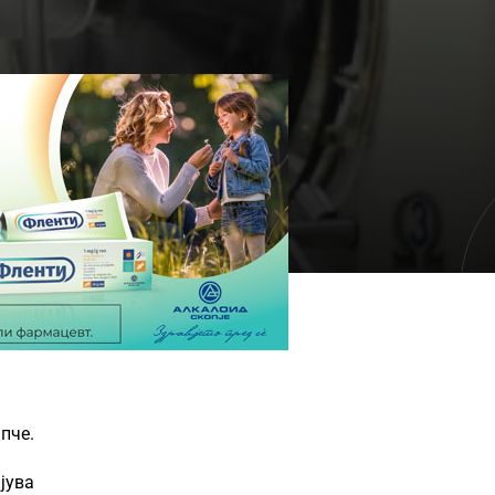
пче.
јува