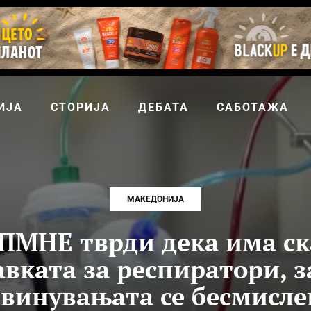
ИЈА
СТОРИЈА
ДЕБАТА
САБОТАЖА
МАКЕДОНИЈА
МНЕ тврди дека има ск
авката за респиратори, з
винувањата се бесмисл