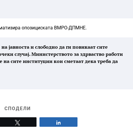
блематизира опозициската ВМРО-ДПМНЕ.
на јавноста и слободно да ги повикаат сите
очеки случај. Министерството за здрваство работи
 на сите институции кои сметаат дека треба да
СПОДЕЛИ
Tweet
Share