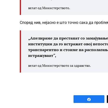
велат од Министерството.
Според нив, нејасно е што точно сака да про
„Апелираме да престанат со замајување 
институции да го истражат овој непост
транспарентно и стоиме на располагање
истражуваат“,
велат од Министерството за здравство.
Share