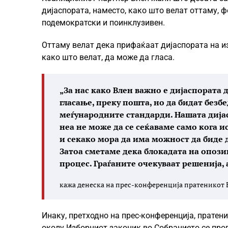
дијаспората, наместо, како што велат оттаму, ф
подемократски и поинклузивен.
Оттаму велат дека прифаќаат дијаспората на из
кaко што велат, да може да гласа.
„За нас како Влен важно е дијаспората 
гласање, преку пошта, но да бидат безб
меѓународните стандарди. Нашата дијас
неа не може да се сеќаваме само кога и
и секако мора да има можност да биде 
Затоа сметаме дека блокадата на опози
процес. Граѓаните очекуваат решенија, 
кажа денеска на прес-конференција пратеникот 
Инаку, претходно на прес-конференција, пратен
околу Изборниот законик во Собранието се про