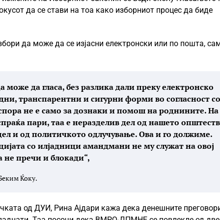
окусот да се стави на тоа како изборниот процес да биде
бори да може да се изјасни електронски или по пошта, сам
да може да гласа, без разлика дали преку електронско
едни, транспарентни и сигурни форми во согласност с
пора не е само за дознаки и помош на роднините. На
спраќа пари, таа е неразделив дел од нашето општест
дел и од политичкото одлучување. Ова и го должиме.
цијата со илјадници амандмани не му служат на овој
а не пречи и блокади“,
Беким Ќоку.
ичката од ДУИ, Рина Ајдари кажа дека денешните преговор
паднати. Таа посочи дека ВМРО-ДПМНЕ се повлекле од две