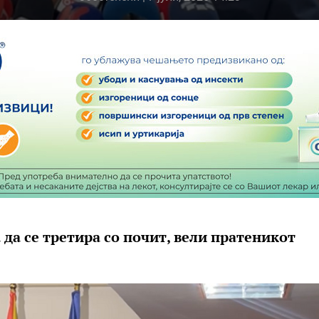
а да се третира со почит, вели пратеникот