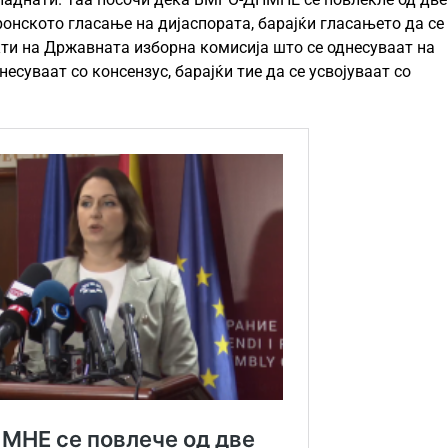
ронското гласање на дијаспората, барајќи гласањето да се
кти на Државната изборна комисија што се однесуваат на
есуваат со консензус, барајќи тие да се усвојуваат со