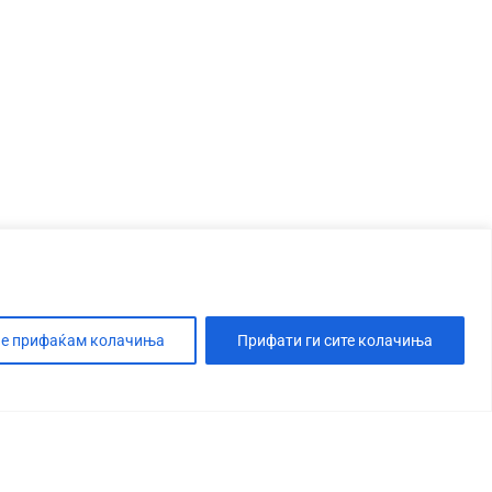
е прифаќам колачиња
Прифати ги сите колачиња
Т