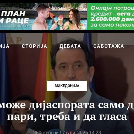
ИЈА
СТОРИЈА
ДЕБАТА
САБОТАЖА
МАКЕДОНИЈА
може дијаспората само 
пари, треба и да гласа
360степени
| 7 јули, 2026 14:23