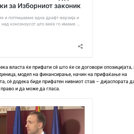
ка власта ќе прифати сè што ќе се договори опозицијата, 
единица, модел на финансирање, начин на прифаќање на
та, сè додека биде прифатен нивниот став – дијаспората д
право и да може да гласа.