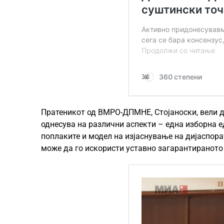
Пратеникот од ВМРО-ДПМНЕ, Стојаноски, вели де
однесува на различни аспекти – една изборна 
поплаките и модел на изјаснување на дијаспора
може да го искористи уставно загарантираното 