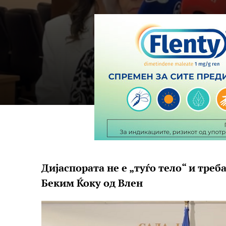
Дијаспората не е „туѓо тело“ и треб
Беким Ќоку од Влен