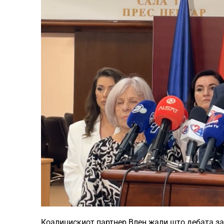
Коалицискиот партнер Влен жали што дебата за