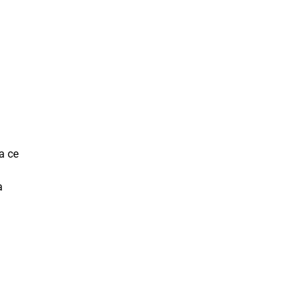
а се
а