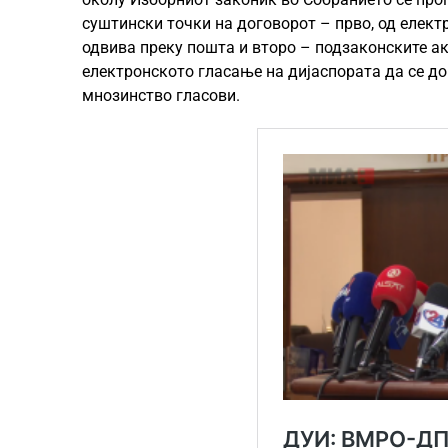
суштински точки на договорот – прво, од елект
одвива преку пошта и второ – подзаконските а
електронското гласање на дијаспората да се дон
мнозинство гласови.