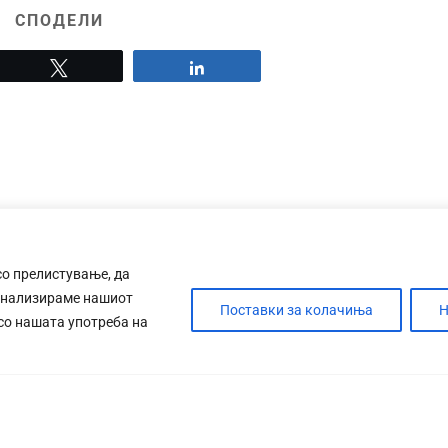
СПОДЕЛИ
Tweet
Share
со прелистување, да
анализираме нашиот
Поставки за колачиња
Н
 со нашата употреба на
ДЕБАТА
САБОТАЖА
ТИМ
КОНТАК