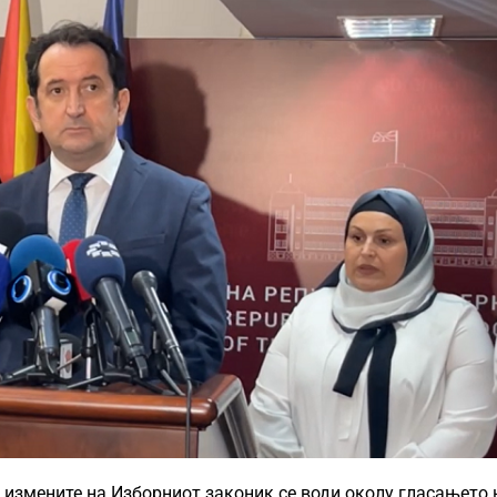
 измените на Изборниот законик се води околу гласањето 