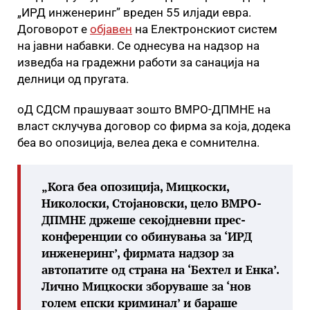
„ИРД инженеринг” вреден 55 илјади евра.
Договорот е
објавен
на Електронскиот систем
на јавни набавки. Се однесува на надзор на
изведба на градежни работи за санација на
делници од пругата.
оД СДСМ прашуваат зошто ВМРО-ДПМНЕ на
власт склучува договор со фирма за која, додека
беа во опозиција, велеа дека е сомнителна.
„Кога беа опозиција, Мицкоски,
Николоски, Стојановски, цело ВМРО-
ДПМНЕ држеше секојдневни прес-
конференции со обинувања за ‘ИРД
инженеринг’, фирмата надзор за
автопатите од страна на ‘Бехтел и Енка’.
Лично Мицкоски зборуваше за ‘нов
голем епски криминал’ и бараше