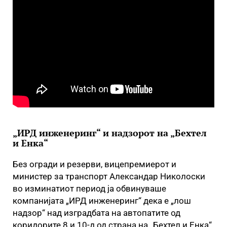
„ИРД инженеринг“ и надзорот на „Бехтел
и Енка“
Без огради и резерви, вицепремиерот и
министер за транспорт Александар Николоски
во изминатиот период ја обвинуваше
компанијата „ИРД инженеринг“ дека е „лош
надзор“ над изградбата на автопатите од
коридорите 8 и 10-д од страна на „Бехтел и Енка“.