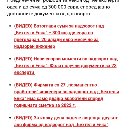
одеа и до сума од 300 000 евра, според јавно
достапните документи од договорот.
(ВИДЕО) Вртоглави суми за надзорот над
„Бехтел и Енка“ – 300 илјади евра по
преговарач, 20 илјади евра месечно за
надзорен инженер
(ВИДЕО) Нови спорни моменти во надзорот над
„Бехтел и Енка“: Фалат клучни документи за 23
експерти
(ВИДЕО) Фирмата со 27 „перманентно
вработени“ инженери во надзорот над „Бехтел и
Енка“ има само двајца вработени според
годишната сметка за 2022 г.
(ВИДЕО) За колку дена ваделе лиценца другите
ако фирма од надзорот над „Бехтел и Енка“