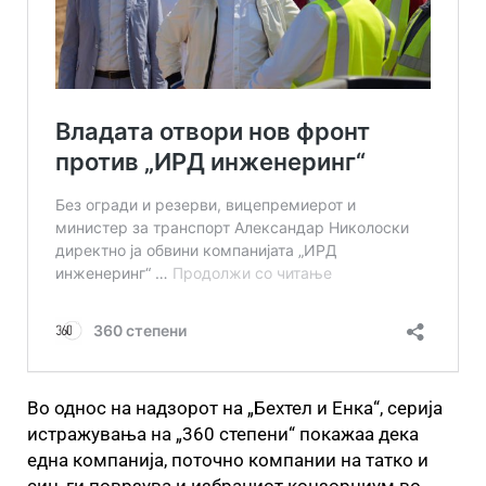
Во однос на надзорот на „Бехтел и Енка“, серија
истражувања на „360 степени“ покажаа дека
една компанија, поточно компании на татко и
син, ги поврзува и избраниот конзорциум во