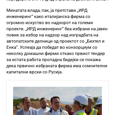
Минатата влада, пак, ја претстави „ИРД
инженеринг“ како италијанска фирма со
огромно искуство во надзорот на големи
проекти. „ИРД инженеринг“ беа избрани на јавен
повик за избор на надзор над изградбата на
автопатските делници од проектот со „Бехтел и
Енка“. Успеаја да победат во конзорциум со
неколку домашни фирми откако првиот тендер
за истата работа пропадна бидејќи се покажа
дека првично избраната фирма има сомнителни
капитални врски со Русија.