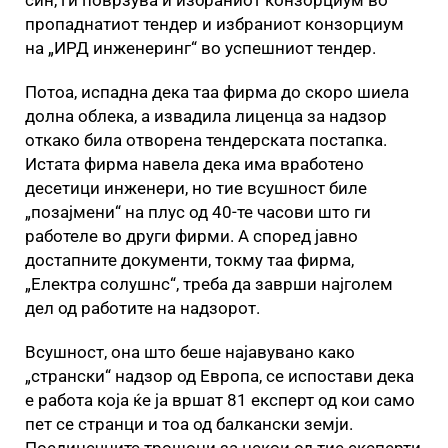
пропаднатиот тендер и избраниот конзорциум
на „ИРД инженеринг“ во успешниот тендер.
Потоа, испадна дека таа фирма до скоро шиела
долна облека, а извадила лиценца за надзор
откако била отворена тендерската постапка.
Истата фирма навела дека има вработено
десетици инженери, но тие всушност биле
„позајмени“ на плус од 40-те часови што ги
работеле во други фирми. А според јавно
достапните документи, токму таа фирма,
„Електра солушнс“, треба да заврши најголем
дел од работите на надзорот.
Всушност, она што беше најавувано како
„странски“ надзор од Европа, се испостави дека
е работа која ќе ја вршат 81 експерт од кои само
пет се странци и тоа од балкански земји.
Поединечните трошоци за некои од тие експерти