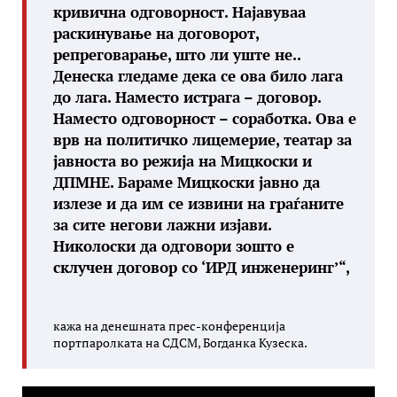
кривична одговорност. Најавуваа
раскинување на договорот,
репреговарање, што ли уште не..
Денеска гледаме дека се ова било лага
до лага. Наместо истрага – договор.
Наместо одговорност – соработка. Ова е
врв на политичко лицемерие, театар за
јавноста во режија на Мицкоски и
ДПМНЕ. Бараме Мицкоски јавно да
излезе и да им се извини на граѓаните
за сите негови лажни изјави.
Николоски да одговори зошто е
склучен договор со ‘ИРД инженеринг’“,
кажа на денешната прес-конференција
портпаролката на СДСМ, Богданка Кузеска.