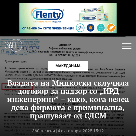
МАКЕДОНИЈА
Владата на Мицкоски склучила
договор за надзор со „ИРД
инженеринг” – како, кога велеа
дека фирмата е криминална,
прашуваат од СДСМ
360степени
| 4 октомври, 2025 15:12