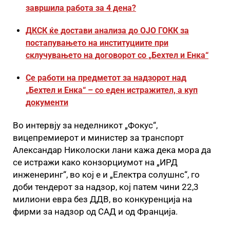
завршила работа за 4 дена?
ДКСК ќе достави анализа до ОЈО ГОКК за
постапувањето на институциите при
склучувањето на договорот со „Бехтел и Енка“
Се работи на предметот за надзорот над
„Бехтел и Енка“ – со еден истражител, а куп
документи
Во интервју за неделникот „Фокус“,
вицепремиерот и министер за транспорт
Александар Николоски лани кажа дека мора да
се истражи како конзорциумот на „ИРД
инженеринг“, во кој е и „Електра солушнс“, го
доби тендерот за надзор, кој патем чини 22,3
милиони евра без ДДВ, во конкуренција на
фирми за надзор од САД и од Франција.