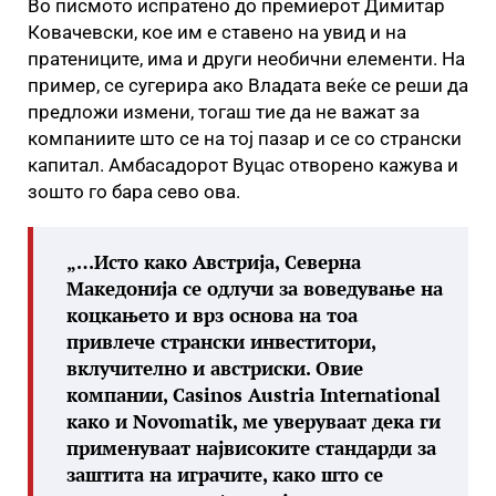
Во писмото испратено до премиерот Димитар
Ковачевски, кое им е ставено на увид и на
пратениците, има и други необични елементи. На
пример, се сугерира ако Владата веќе се реши да
предложи измени, тогаш тие да не важат за
компаниите што се на тој пазар и се со странски
капитал. Амбасадорот Вуцас отворено кажува и
зошто го бара сево ова.
„…Исто како Австрија, Северна
Македонија се одлучи за воведување на
коцкањето и врз основа на тоа
привлече странски инвеститори,
вклучително и австриски. Овие
компании, Casinos Austria International
како и Novomatik, ме уверуваат дека ги
применуваат највисоките стандарди за
заштита на играчите, како што се