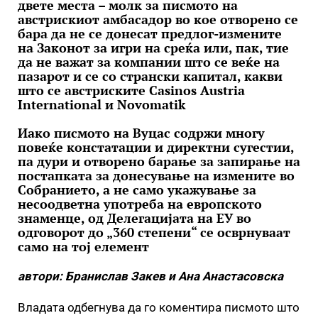
двете места – молк за писмото на
австрискиот амбасадор во кое отворено се
бара да не се донесат предлог-измените
на Законот за игри на среќа или, пак, тие
да не важат за компании што се веќе на
пазарот и се со странски капитал, какви
што се австриските Casinos Austria
International и Novomatik
Иако писмото на Вуцас содржи многу
повеќе констатации и директни сугестии,
па дури и отворено барање за запирање на
постапката за донесување на измените во
Собранието, а не само укажување за
несоодветна употреба на европското
знаменце, од Делегацијата на ЕУ во
одговорот до „360 степени“ се осврнуваат
само на тој елемент
автори: Бранислав Закев и Ана Анастасовска
Владата одбегнува да го коментира писмото што