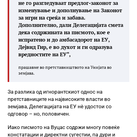
не го разгледуваат предлог-законот за
изменување и дополнување на Законот
за игри на среќа и забава.
Дополнително, дали Делегацијата смета
дека содржината на писмото, кое е
испратено и до амбасадорот на ЕУ,
Дејвид Гир, е во духот и ги одразува
вредностите на ЕУ“,
прашавме во претставништвото на Унијата во
земјава.
За разлика од игнорантскиот однос на
претставниците на највисоките власти во
земјава, Делегацијата на ЕУ нè удостои со
одговор – но, половичен.
Иако писмото на Вуцас содржи многу повеќе
констатации и директни сугестии, па дури и