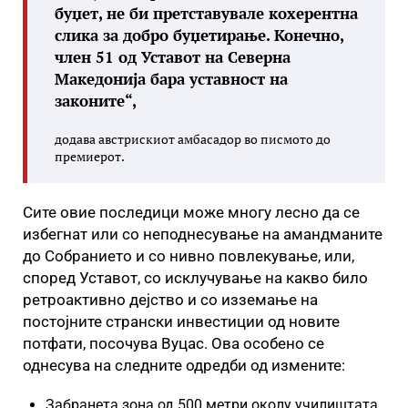
буџет, не би претставувале кохерентна
слика за добро буџетирање. Конечно,
член 51 од Уставот на Северна
Македонија бара уставност на
законите“,
додава австрискиот амбасадор во писмото до
премиерот.
Сите овие последици може многу лесно да се
избегнат или со неподнесување на амандманите
до Собранието и со нивно повлекување, или,
според Уставот, со исклучување на какво било
ретроактивно дејство и со изземање на
постојните странски инвестиции од новите
потфати, посочува Вуцас. Ова особено се
однесува на следните одредби од измените:
Забранета зона од 500 метри околу училиштата