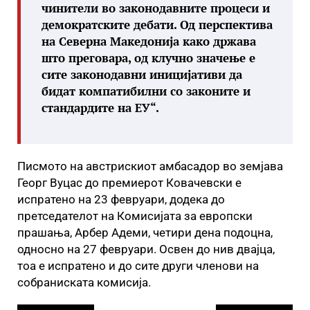
чинители во законодавните процеси и
демократските дебати. Од перспектива
на Северна Македонија како држава
што преговара, од клучно значење е
сите законодавни иницијативи да
бидат компатибилни со законите и
стандардите на ЕУ“.
Писмото на австрискиот амбасадор во земјава
Георг Вуцас до премиерот Ковачевски е
испратено на 23 февруари, додека до
претседателот на Комисијата за европски
прашања, Арбер Адеми, четири дена подоцна,
односно на 27 февруари. Освен до нив двајца,
тоа е испратено и до сите други членови на
собраниската комисија.