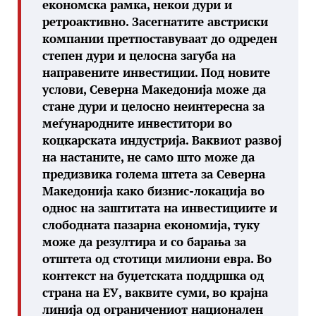
економска рамка, некои дури и
ретроактивно. Засегнатите австриски
компании претпоставуваат до одреден
степен дури и целосна загуба на
направените инвестиции. Под новите
услови, Северна Македонија може да
стане дури и целосно неинтересна за
меѓународните инвеститори во
коцкарската индустрија. Ваквиот развој
на настаните, не само што може да
предизвика голема штета за Северна
Македонија како бизнис-локација во
однос на заштитата на инвестициите и
слободната пазарна економија, туку
може да резултира и со барања за
отштета од стотици милиони евра. Во
контекст на буџетската поддршка од
страна на ЕУ, ваквите суми, во крајна
линија од ограничениот национален