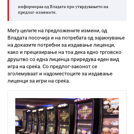
информираа од Владата при утврдувањето на
предлог-измените.
Меѓу целите на предложените измени, од
Владата посочија и на потребата од зајакнување
на доказите потребни за издавање лиценци,
како и прецизирање на тоа дека едно трговско
друштво со една лиценца приредува еден вид
игра на среќа. Со предлог-законот се
зголемуваат и надоместоците за издавање
лиценци за игри на среќа.