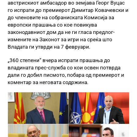
австрискиот амбасадор во земјава Георг Вуцас
го испрати до премиерот Димитар Ковачевски и
до членовите на собраниската Комисија за
европски прашања со кое повикува
законодавниот дом да не ги гласа предлог-
измените на Законот за игри на среќа што
Владата ги утврди на 7 февруари.
„360 степени“ вчера испрати прашања до
владината прес-служба со кои освен потврда
дали го добил писмото, побара од премиерот и
коментар за неговата содржина.