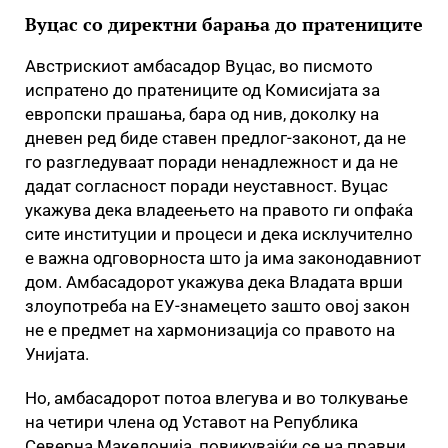
Вуцас со директни барања до пратениците
Австрискиот амбасадор Вуцас, во писмото
испратено до пратениците од Комисијата за
европски прашања, бара од нив, доколку на
дневен ред биде ставен предлог-законот, да не
го разгледуваат поради ненадлежност и да не
дадат согласност поради неуставност. Вуцас
укажува дека владеењето на правото ги опфаќа
сите институции и процеси и дека исклучително
е важна одговорноста што ја има законодавниот
дом. Амбасадорот укажува дека Владата врши
злоупотреба на ЕУ-знамецето зашто овој закон
не е предмет на хармонизација со правото на
Унијата.
Но, амбасадорот потоа влегува и во толкување
на четири члена од Уставот на Република
Северна Македонија, повикувајќи се на правни