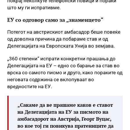
покрај неколкуте телефонски повици и пораки
што му ги испративме.
ЕУ со одговор само за „знаменцето“
Потегот на австрискиот амбасадор беше повеќе
од доволна причина да побараме став и од
Делегацијата на Европската Унија во земјава.
„360 степени“ испрати конкретни прашања до
Делегацијата на ЕУ – едно со барање за став во
врска со самото писмо и друго, како пораките од
неговата содржина се вклопуваат во
вредностите на ЕУ.
„Сакаме да ве прашаме каков е ставот
на Делегацијата на ЕУ за писмото на
амбасадорот на Австрија, Георг Вуцас,
во кое тој ги повикува пратениците да