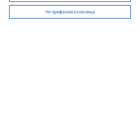
Не прифаќам колачиња
СТОРИЈА
ДЕБАТА
САБОТАЖА
ТИМ
КОНТАКТ