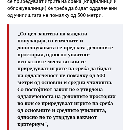
се приредуваат игрите на среќа (кладилници и
обложувалници) ќе треба да бидат оддалечени
од училиштата не помалку од 500 метри.
„Со цел заштита на младата
популација, со измените и
дополнувањата се предлага деловните
простории, односно уплатно-
исплатните места во кои се
приредуваат игрите на среќа да бидат
на оддалеченост не помалку од 500
метри од основни и средни училишта.
Со постојниот закон не е утврдена
оддалеченоста на деловните простории
во кои се приредуваат игрите на среќа
од основните и средните училишта,
односно не го утврдува ваквиот
критериум“,