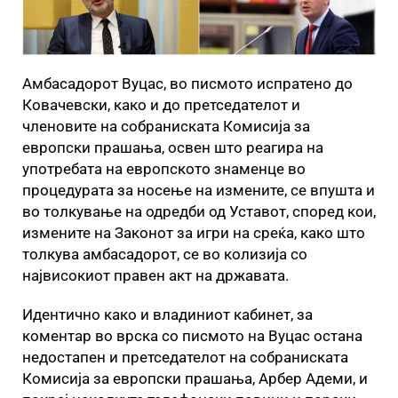
Амбасадорот Вуцас, во писмото испратено до
Ковачевски, како и до претседателот и
членовите на собраниската Комисија за
европски прашања, освен што реагира на
употребата на европското знаменце во
процедурата за носење на измените, се впушта и
во толкување на одредби од Уставот, според кои,
измените на Законот за игри на среќа, како што
толкува амбасадорот, се во колизија со
највисокиот правен акт на државата.
Идентично како и владиниот кабинет, за
коментар во врска со писмото на Вуцас остана
недостапен и претседателот на собраниската
Комисија за европски прашања, Арбер Адеми, и