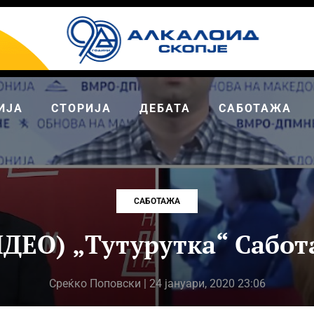
ИЈА
СТОРИЈА
ДЕБАТА
САБОТАЖА
САБОТАЖА
ИДЕО) „Тутурутка“ Сабот
Среќко Поповски
| 24 јануари, 2020 23:06