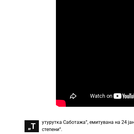
утурутка Саботажа“, емитувана на 24 јан
„Т
степени“.