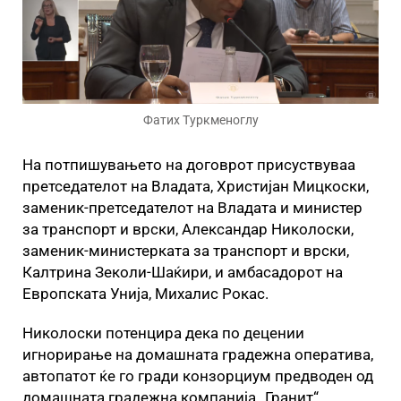
Фатих Туркменоглу
На потпишувањето на договрот присуствуваа
претседателот на Владата, Христијан Мицкоски,
заменик-претседателот на Владата и министер
за транспорт и врски, Александар Николоски,
заменик-министерката за транспорт и врски,
Калтрина Зеколи-Шаќири, и амбасадорот на
Европската Унија, Михалис Рокас.
Николоски потенцира дека по децении
игнорирање на домашната градежна оператива,
автопатот ќе го гради конзорциум предводен од
домашната градежна компанија „Гранит“.