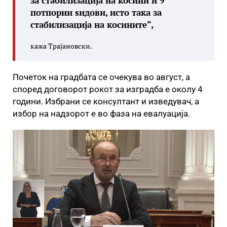
за стабилизација на косини и 9
потпорни ѕидови, исто така за
стабилизација на косините“,
кажа Трајановски.
Почеток на градбата се очекува во август, а
според договорот рокот за изградба е околу 4
години. Избрани се консултант и изведувач, а
избор на надзорот е во фаза на евалуација.