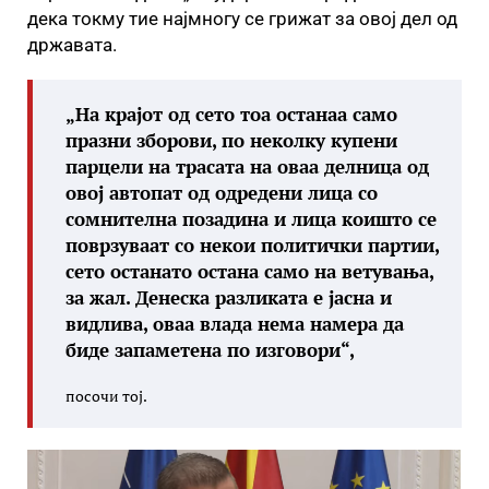
дека токму тие најмногу се грижат за овој дел од
државата.
„
На крајот од сето тоа останаа само
празни зборови, по неколку купени
парцели на трасата на оваа делница од
овој автопат од одредени лица со
сомнителна позадина и лица коишто се
поврзуваат со некои политички партии,
сето останато остана само на ветувања,
за жал. Денеска разликата е јасна и
видлива,
оваа влада нема намера да
биде запаметена по изговори
“,
посочи тој.