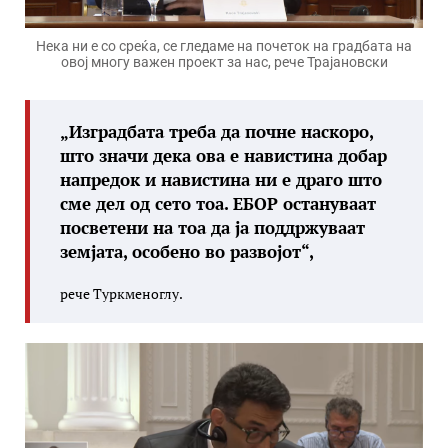
Нека ни е со среќа, се гледаме на почеток на градбата на
овој многу важен проект за нас, рече Трајановски
„Изградбата треба да почне наскоро,
што значи дека ова е навистина добар
напредок и навистина ни е драго што
сме дел од сето тоа. ЕБОР остануваат
посветени на тоа да ја поддржуваат
земјата, особено во развојот“,
рече Туркменоглу.