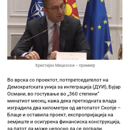
Христијан Мицкоски – премиер
Во врска со проектот, потпретседателот на
Демократската унија за интеграција (ДУИ), Бујар
Османи, во гостување во „360 степени“
минатиот месец, кажа дека претходната влада
изградила два километри од автопатот Скопје –
Блаце и оставила проект, експропријација на
земјиште и осигурена финансиска конструкција,
за патот да може целосно да се догради.