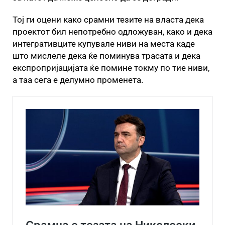
Тој ги оцени како срамни тезите на власта дека
проектот бил непотребно одложуван, како и дека
интегративците купувале ниви на места каде
што мислеле дека ќе поминува трасата и дека
експропријацијата ќе помине токму по тие ниви,
а таа сега е делумно променета.