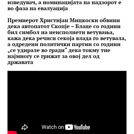
изведувач, а номинацијата на надзорот е
во фаза на евалуација
Премиерот Христијан Мицкоски обвини
дека автопатот Скопје – Блаце со години
бил симбол на неисполнети ветувања,
кажа дека речиси секоја влада го ветувала,
а одредени политички партии со години
„се удирале во гради“ дека токму тие
најмногу се грижат за овој дел од
државата