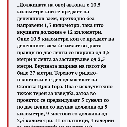
„Должината на овој автопат е 10,5
километри кои се предмет на
денешниов заем, претходно беа
направени 1,5 километри, така што
вкупната должина е 12 километри.
Овие 10,5 километри кои се предмет на
денешниот заем ќе имаат во двата
правци по две ленти со ширина од 3,5
метри и лента за застанување од 2,5
метри. Вкупната ширина на патот ќе
биде 27 метри. Теренот е ридско-
планински и е дел од масивот на
Скопска Црна Гора. Ова е исклучително
тежок терен за изведба, затоа во
проектот се предвидуваат 5 тунели со
по две цевки со вкупна должина од 5
километри, 9 мостови со должина од
2,5 километри, 11 отпатници, 4 галерии