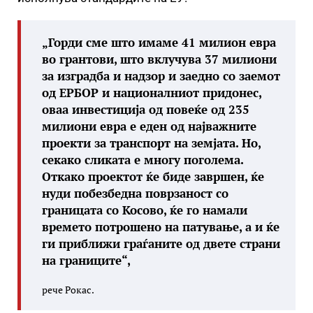
„Горди сме што имаме 41 милион евра
во грантови, што вклучува 37 милиони
за изградба и надзор и заедно со заемот
од ЕРБОР и националниот придонес,
оваа инвестиција од повеќе од 235
милиони евра е еден од најважните
проекти за транспорт на земјата. Но,
секако сликата е многу поголема.
Откако проектот ќе биде завршен, ќе
нуди побезбедна поврзаност со
границата со Косово, ќе го намали
времето потрошено на патување, а и ќе
ги приближи граѓаните од двете страни
на границите“,
рече Рокас.