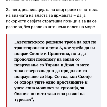
За него, реализацијата на овој проект е потврда
на визијата на власта за државата – да ја
искористи својата стратешка позиција за да се
развива, без разлика што нема излез на море.
„Автопатското решение треба да оди по
трансевропската рута 6, кое треба да ги
поврзе Скопје и Приштина, но и да
продолжи понатаму на запад со
поврзување со Тирана и Драч, и исто
така северозападно да продолжи со
поврзување со Бар. Со тоа, кон Скопје
се отвора уште едно пристаниште и
уште една можност за трговија, за
бизнис, но исто така и за развој на
туризам“,