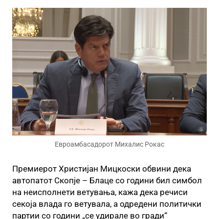
Евроамбасадорот Михалис Рокас
Премиерот Христијан Мицкоски обвини дека
автопатот Скопје – Блаце со години бил симбол
на неисполнети ветувања, кажа дека речиси
секоја влада го ветувала, а одредени политички
партии со години „се удирале во гради“