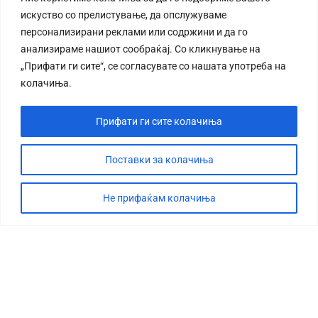
искуство со прелистување, да опслужуваме
персонализирани реклами или содржини и да го
анализираме нашиот сообраќај. Со кликнување на
„Прифати ги сите“, се согласувате со нашата употреба на
колачиња.
Прифати ги сите колачиња
Поставки за колачиња
Не прифаќам колачиња
СТОРИЈА