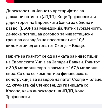
Директорот на Јавното претпријатие за
државни патишта (ЈПДП), Коце Трајановски, и
директорот на Европската банка за обнова и
развој (ЕБОР) за Македонија, Фатих Туркменоглу,
денеска потпишаа договор за инвестициски
грант за доградба на преостанатите 10,5
километри од автопатот Скопје – Блаце.
Парите за грантот се од рамката за инвестиции
на Европската Унија за Западен Балкан. Грантот
е 30,8 милиони евра, а заемот е 167,6 милиони
евра. Со ова се комплетира финансиската
конструкција за изведба на патот Скопје – Блаце,
од клучката кај Стенковец до границата со
Косово, кажа директорот на ЈПДП, Коце
Трајановски.