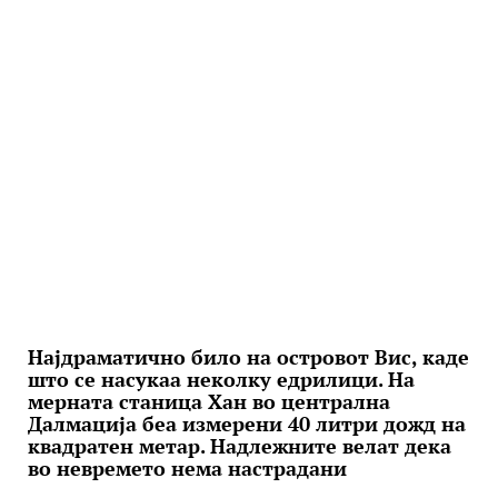
Најдраматично било на островот Вис, каде
што се насукаа неколку едрилици. На
мерната станица Хан во централна
Далмација беа измерени 40 литри дожд на
квадратен метар. Надлежните велат дека
во невремето нема настрадани