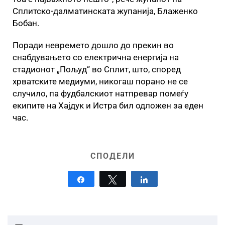
Сплитско-далматинската жупанија, Блаженко
Бобан.
Поради невремето дошло до прекин во
снабдувањето со електрична енергија на
стадионот „Пољуд“ во Сплит, што, според
хрватските медиуми, никогаш порано не се
случило, па фудбалскиот натпревар помеѓу
екипите на Хајдук и Истра бил одложен за еден
час.
СПОДЕЛИ
Share
Tweet
Share