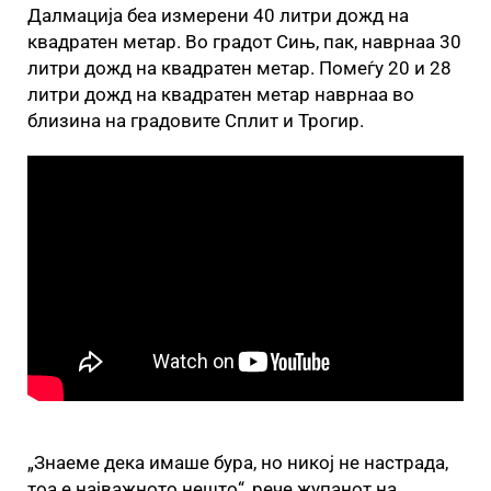
Далмација беа измерени 40 литри дожд на
квадратен метар. Во градот Сињ, пак, наврнаа 30
литри дожд на квадратен метар. Помеѓу 20 и 28
литри дожд на квадратен метар наврнаа во
близина на градовите Сплит и Трогир.
„Знаеме дека имаше бура, но никој не настрада,
тоа е најважното нешто“, рече жупанот на