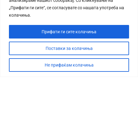
анализираме нашиот сообраќај. Со кликнување на
„Прифати ги сите“, се согласувате со нашата употреба на
колачиња.
Прифати ги сите колачиња
Поставки за колачиња
Не прифаќам колачиња
СТОРИЈА
ДЕБАТА
САБОТАЖА