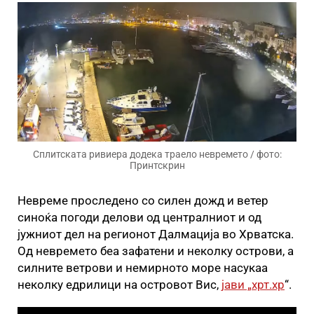
Сплитската ривиера додека траело невремето / фото:
Принтскрин
Невреме проследено со силен дожд и ветер
синоќа погоди делови од централниот и од
јужниот дел на регионот Далмација во Хрватска.
Од невремето беа зафатени и неколку острови, а
силните ветрови и немирното море насукаа
неколку едрилици на островот Вис,
јави „хрт.хр
“.