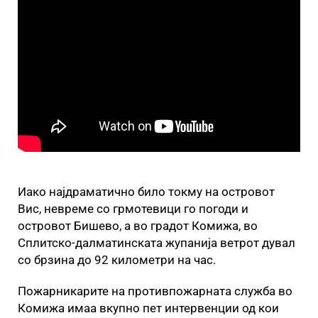
Иако најдраматично било токму на островот
Вис, невреме со грмотевици го погоди и
островот Бишево, а во градот Комижа, во
Сплитско-далматинската жупанија ветрот дувал
со брзина до 92 километри на час.
Пожарникарите на противпожарната служба во
Комижа имаа вкупно пет интервенции од кои