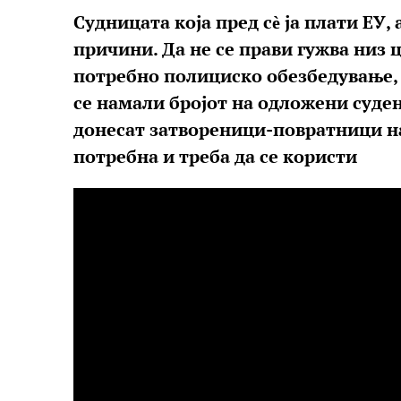
Судницата која пред сѐ ја плати ЕУ,
причини. Да не се прави гужва низ ц
потребно полициско обезбедување, 
се намали бројот на одложени судењ
донесат затвореници-повратници на 
потребна и треба да се користи