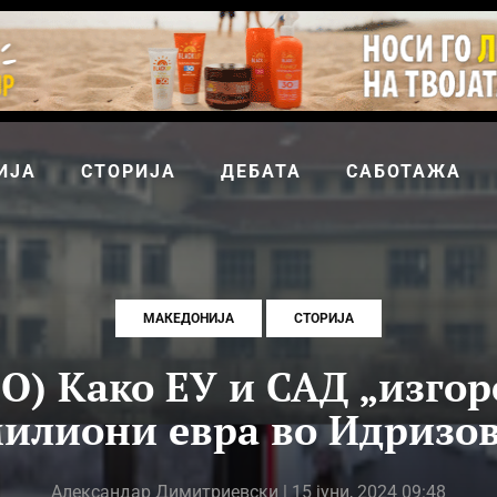
ИЈА
СТОРИЈА
ДЕБАТА
САБОТАЖА
МАКЕДОНИЈА
СТОРИЈА
О) Како ЕУ и САД „изгоре
илиони евра во Идризо
Александар Димитриевски
| 15 јуни, 2024 09:48