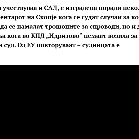
 а учествуваа и САД, е изградена поради нек
ентарот на Скопје кога се судат случаи за ко
да се намалат трошоците за спроводи, но и 
а кога во КПД „Идризово“ немаат возила за
суд. Од ЕУ повторуваат – судницата е