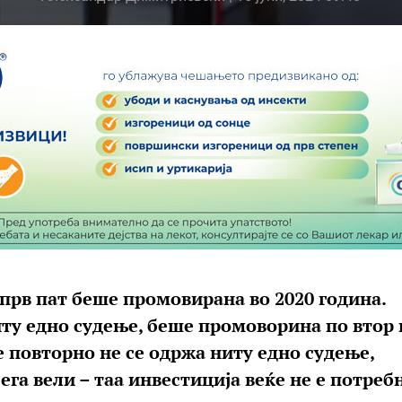
прв пат беше промовирана во 2020 година.
иту едно судење, беше промоворина по втор 
е повторно не се одржа ниту едно судење,
ега вели – таа инвестиција веќе не е потреб