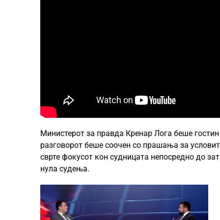
Министерот за правда Кренар Лога беше гостин 
разговорот беше соочен со прашања за условите
сврте фокусот кон судницата непосредно до затв
нула судења.