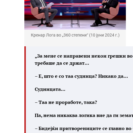
Кренар Лога во „360 степени“ (10 јуни 2024 г.)
„
За мене се направени некои грешки во
требаше да се држат…
– Е, што е со таа судница? Никако да…
Судницата…
– Таа не проработе, така?
Па, нема никаква логика вие да ги зема
– Бидејќи притворениците се главно во