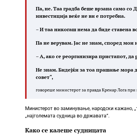
Па, не. Таа градба беше врзана само со Д
инвестиција веќе не ви е потребна.
– И таа никогаш нема да биде ставена в
Па не верувам. Јас не знам, според мо
– А, ако се реорганизира пристапот, да
Не знам. Бидејќи за тоа прашање мора 
совет
“,
говореше министерот за правда Кренар Лога при г
Министерот во заминување, народски кажано, „т
„најголемата судница во државата“.
Како се калеше судницата