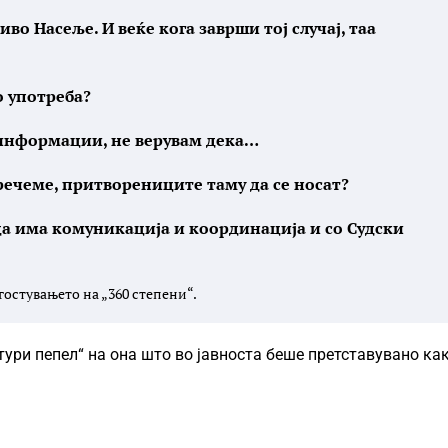
иво Насеље. И веќе кога заврши тој случај, таа
о употреба?
и информации, не верувам дека…
 речеме, притворениците таму да се носат?
да има комуникација и координација и со Судски
остувањето на „360 степени“.
ури пепел“ на она што во јавноста беше претставувано ка