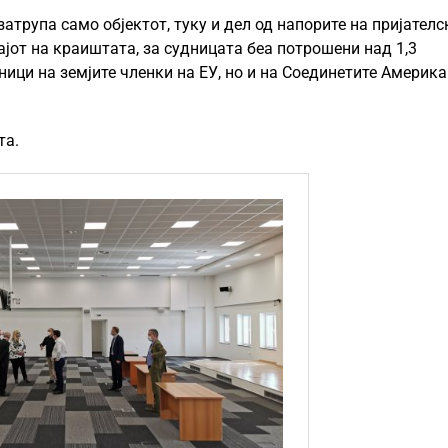
 затрупа само објектот, туку и дел од напорите на пријателс
ајот на краиштата, за судницата беа потрошени над 1,3
ници на земјите членки на ЕУ, но и на Соединетите Америк
та.