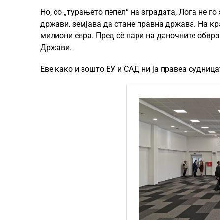
Но, со „турањето пепел“ на зградата, Лога не го
држави, земјава да стане правна држава. На кр
милиони евра. Пред сѐ пари на даночните обврз
Држави.
Еве како и зошто ЕУ и САД ни ја правеа судница