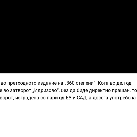
во претходното издание на „360 степени“. Кога во дел од
 во затворот „Идризово“, без да биде директно прашан, то
орот, изградена со пари од ЕУ и САД, а досега употребена