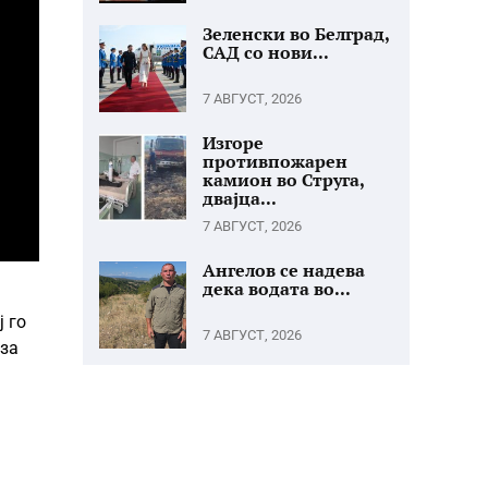
Зеленски во Белград,
САД со нови...
7 АВГУСТ, 2026
Изгоре
противпожарен
камион во Струга,
двајца...
7 АВГУСТ, 2026
Ангелов се надева
дека водата во...
ј го
7 АВГУСТ, 2026
 за