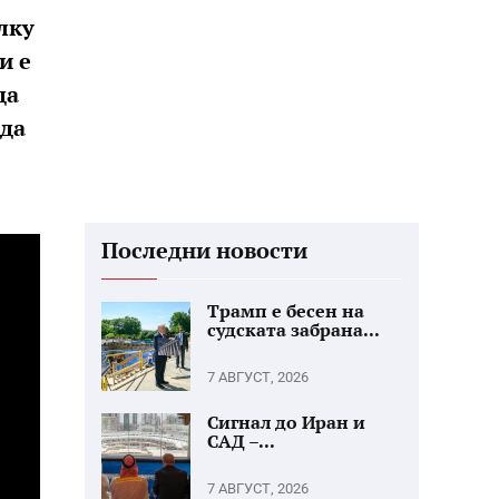
олку
и е
да
 да
Последни новости
Трамп е бесен на
судската забрана...
7 АВГУСТ, 2026
Сигнал до Иран и
САД –...
7 АВГУСТ, 2026