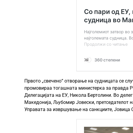
Првото „свечено“ отворање на судницата се случ
промовираа тогашната министерка за правда Р
Делегацијата на ЕУ, Никола Бертолини. Во деле
Македонија, Љубомир Јовески, претседателот на
Управата за извршување на санкциите, Јовица 