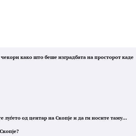
 чекори како што беше изградбата на просторот каде
те луѓето од центар на Скопје и да ги носите таму…
 Скопје?