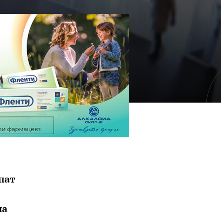
пат
на